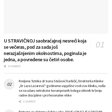
U STRAVIČNOJ saobraćajnoj nesreći koja
se večeras, pod za sada još
nerazjašnjenim okolnostima, poginula je
jedna, a povređene su četiri osobe.
0 SHARES
Rodjena Tutinka dr Ivana Stašević Karliičić, Direktorka Klinike
„Dr Laza Lazarević“ godinama uspješno vodi ovu kliniku, našla
se na udaru nekolicine korumpiranih kolega sklonih kršenju
radne discipline i profesionalne etike
0 SHARES
Potraga za zlatom u Srbiji u jeku. DVIJE LOKACIJE U OKOLINI