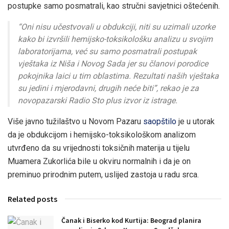
postupke samo posmatrali, kao stručni savjetnici oštećenih.
“Oni nisu učestvovali u obdukciji, niti su uzimali uzorke
kako bi izvršili hemijsko-toksikološku analizu u svojim
laboratorijama, već su samo posmatrali postupak
vještaka iz Niša i Novog Sada jer su članovi porodice
pokojnika laici u tim oblastima. Rezultati naših vještaka
su jedini i mjerodavni, drugih neće biti”, rekao je za
novopazarski Radio Sto plus izvor iz istrage.
Više javno tužilaštvo u Novom Pazaru
saopštilo
je u utorak
da je obdukcijom i hemijsko-toksikološkom analizom
utvrđeno da su vrijednosti toksičnih materija u tijelu
Muamera Zukorlića bile u okviru normalnih i da je on
preminuo prirodnim putem, uslijed zastoja u radu srca.
Related posts
Čanak i Biserko kod Kurtija: Beograd planira