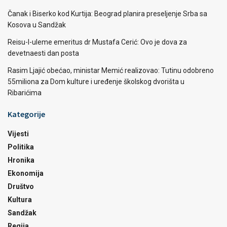
Čanak i Biserko kod Kurtija: Beograd planira preseljenje Srba sa
Kosova u Sandžak
Reisu-l-uleme emeritus dr Mustafa Cerić: Ovo je dova za
devetnaesti dan posta
Rasim Ljajić obećao, ministar Memić realizovao: Tutinu odobreno
55miliona za Dom kulture i uređenje školskog dvorišta u
Ribarićima
Kategorije
Vijesti
Politika
Hronika
Ekonomija
Društvo
Kultura
Sandžak
Regija