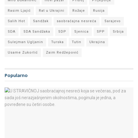
Milo Đukanović
novi pazar
Priboj
Prijepolje
Rasim Ljajić
Rat u Ukrajini
Rožaje
Rusija
Salih Hot
Sandžak
saobraćajna nesreća
Sarajevo
SDA
SDA Sandžaka
SDP
Sjenica
SPP
Srbija
Sulejman Ugljanin
Turska
Tutin
Ukrajina
Usame Zukorlić
Zaim Redžepović
Popularno