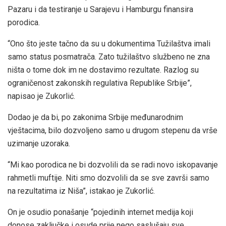
Pazaru i da testiranje u Sarajevu i Hamburgu finansira
porodica.
“Ono što jeste tačno da su u dokumentima Tužilaštva imali
samo status posmatrača. Zato tužilaštvo službeno ne zna
ništa o tome dok im ne dostavimo rezultate. Razlog su
ograničenost zakonskih regulativa Republike Srbije”,
napisao je Zukorlić.
Dodao je da bi, po zakonima Srbije međunarodnim
vještacima, bilo dozvoljeno samo u drugom stepenu da vrše
uzimanje uzoraka.
“Mi kao porodica ne bi dozvolili da se radi novo iskopavanje
rahmetli muftije. Niti smo dozvolili da se sve završi samo
na rezultatima iz Niša”, istakao je Zukorlić.
On je osudio ponašanje “pojedinih internet medija koji
donose zaključke i osude prije nego saslušaju sve