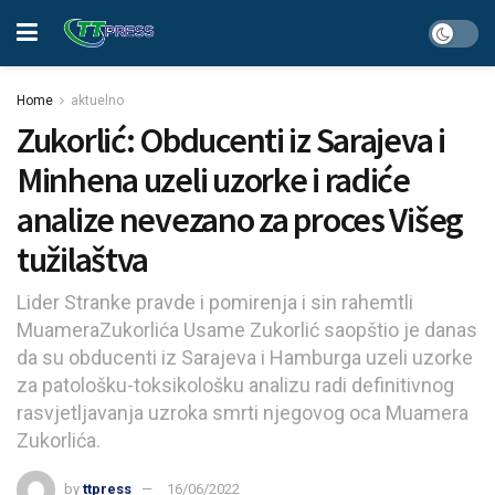
Home
aktuelno
Zukorlić: Obducenti iz Sarajeva i
Minhena uzeli uzorke i radiće
analize nevezano za proces Višeg
tužilaštva
Lider Stranke pravde i pomirenja i sin rahemtli
MuameraZukorlića Usame Zukorlić saopštio je danas
da su obducenti iz Sarajeva i Hamburga uzeli uzorke
za patološku-toksikološku analizu radi definitivnog
rasvjetljavanja uzroka smrti njegovog oca Muamera
Zukorlića.
by
ttpress
16/06/2022