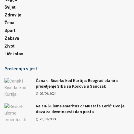
Svijet
Zdravlje
Žena
Sport
Zabava
Život
Lični stav
Poslednja vijest
Čanak i Biserko kod Kurtija: Beograd planira
preseljenje Srba sa Kosova u Sandžak
02/09/2024
Reisu-l-uleme emeritus dr Mustafa Cerić: Ovo je
dova za devetnaesti dan posta
29/03/2024