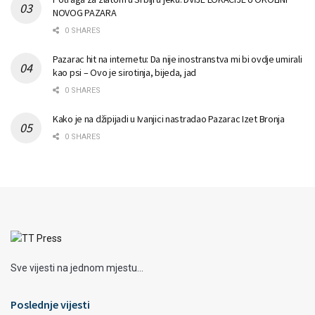
NOVOG PAZARA
0 SHARES
Pazarac hit na internetu: Da nije inostranstva mi bi ovdje umirali
kao psi – Ovo je sirotinja, bijeda, jad
0 SHARES
Kako je na džipijadi u Ivanjici nastradao Pazarac Izet Bronja
0 SHARES
Sve vijesti na jednom mjestu...
Poslednje vijesti