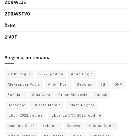
ZDRAVLJE
ZDRAVSTVO
ŽENA
ŽIVOT
Pregledaj po temama
2018 League
2022. godina
Albin Gegić
Aleksandar Vučić
Aljbin Kurti
Beograd
BiH
BNV
Bošnjaci
Crna Gora
Dritan Abazović
fudbal
Hapšenje
Husein Memić
Istana Negara
izbori 2022.godine
izbori za BNV 2022. godine
Jasmina Curić
kolumna
Kosovo
Milorad Dodik