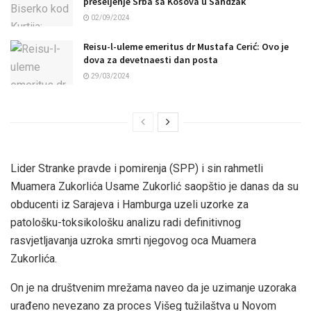
preseljenje Srba sa Kosova u Sandžak
02/09/2024
Reisu-l-uleme emeritus dr Mustafa Cerić: Ovo je
dova za devetnaesti dan posta
29/03/2024
Lider Stranke pravde i pomirenja (SPP) i sin rahmetli
Muamera Zukorlića Usame Zukorlić saopštio je danas da su
obducenti iz Sarajeva i Hamburga uzeli uzorke za
patološku-toksikološku analizu radi definitivnog
rasvjetljavanja uzroka smrti njegovog oca Muamera
Zukorlića.
On je na društvenim mrežama naveo da je uzimanje uzoraka
urađeno nevezano za proces Višeg tužilaštva u Novom