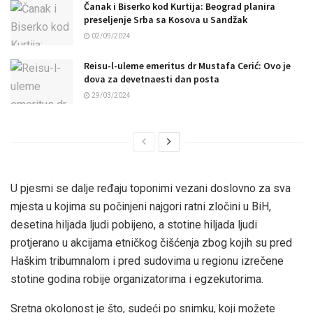
Čanak i Biserko kod Kurtija: Beograd planira
preseljenje Srba sa Kosova u Sandžak
02/09/2024
Reisu-l-uleme emeritus dr Mustafa Cerić: Ovo je
dova za devetnaesti dan posta
29/03/2024
U pjesmi se dalje ređaju toponimi vezani doslovno za sva
mjesta u kojima su počinjeni najgori ratni zločini u BiH,
desetina hiljada ljudi pobijeno, a stotine hiljada ljudi
protjerano u akcijama etničkog čišćenja zbog kojih su pred
Haškim tribumnalom i pred sudovima u regionu izrečene
stotine godina robije organizatorima i egzekutorima.
Sretna okolonost je što, sudeći po snimku, koji možete