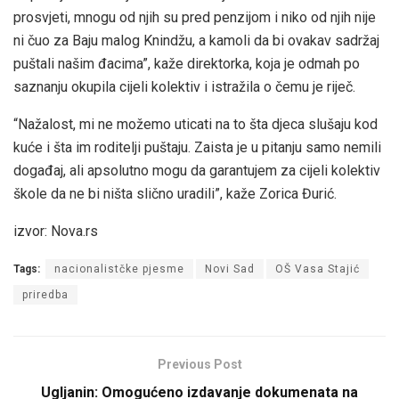
prosvjeti, mnogu od njih su pred penzijom i niko od njih nije
ni čuo za Baju malog Knindžu, a kamoli da bi ovakav sadržaj
puštali našim đacima”, kaže direktorka, koja je odmah po
saznanju okupila cijeli kolektiv i istražila o čemu je riječ.
“Nažalost, mi ne možemo uticati na to šta djeca slušaju kod
kuće i šta im roditelji puštaju. Zaista je u pitanju samo nemili
događaj, ali apsolutno mogu da garantujem za cijeli kolektiv
škole da ne bi ništa slično uradili”, kaže Zorica Đurić.
izvor: Nova.rs
Tags:
nacionalistčke pjesme
Novi Sad
OŠ Vasa Stajić
priredba
Previous Post
Ugljanin: Omogućeno izdavanje dokumenata na