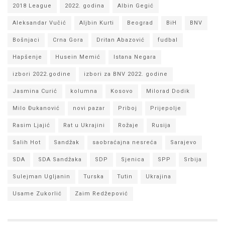
2018 League
2022. godina
Albin Gegić
Aleksandar Vučić
Aljbin Kurti
Beograd
BiH
BNV
Bošnjaci
Crna Gora
Dritan Abazović
fudbal
Hapšenje
Husein Memić
Istana Negara
izbori 2022.godine
izbori za BNV 2022. godine
Jasmina Curić
kolumna
Kosovo
Milorad Dodik
Milo Đukanović
novi pazar
Priboj
Prijepolje
Rasim Ljajić
Rat u Ukrajini
Rožaje
Rusija
Salih Hot
Sandžak
saobraćajna nesreća
Sarajevo
SDA
SDA Sandžaka
SDP
Sjenica
SPP
Srbija
Sulejman Ugljanin
Turska
Tutin
Ukrajina
Usame Zukorlić
Zaim Redžepović