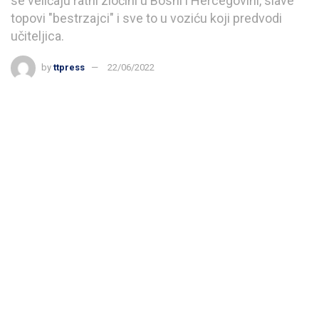
se veličaju ratni zločini u Bosni i Hercegovini, slave
topovi "bestrzajci" i sve to u voziću koji predvodi
učiteljica.
by
ttpress
22/06/2022