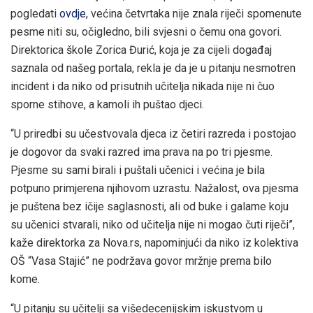
pogledati
ovdje
, većina četvrtaka nije znala riječi spomenute
pesme niti su, očigledno, bili svjesni o čemu ona govori.
Direktorica škole Zorica Đurić, koja je za cijeli događaj
saznala od našeg portala, rekla je da je u pitanju nesmotren
incident i da niko od prisutnih učitelja nikada nije ni čuo
sporne stihove, a kamoli ih puštao djeci.
“U priredbi su učestvovala djeca iz četiri razreda i postojao
je dogovor da svaki razred ima prava na po tri pjesme.
Pjesme su sami birali i puštali učenici i većina je bila
potpuno primjerena njihovom uzrastu. Nažalost, ova pjesma
je puštena bez ičije saglasnosti, ali od buke i galame koju
su učenici stvarali, niko od učitelja nije ni mogao čuti riječi”,
kaže direktorka za Nova.rs, napominjući da niko iz kolektiva
OŠ “Vasa Stajić” ne podržava govor mržnje prema bilo
kome.
“U pitanju su učitelji sa višedecenijskim iskustvom u