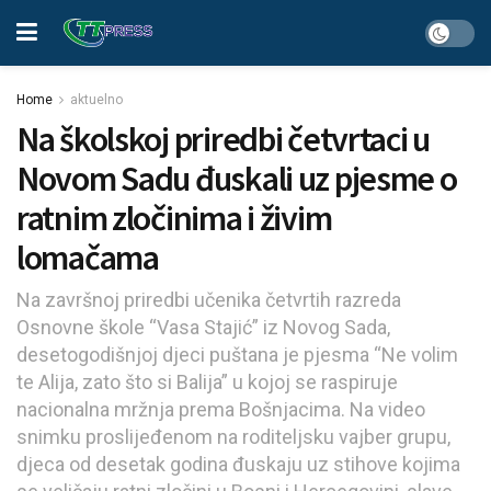
Home
aktuelno
Na školskoj priredbi četvrtaci u
Novom Sadu đuskali uz pjesme o
ratnim zločinima i živim
lomačama
Na završnoj priredbi učenika četvrtih razreda
Osnovne škole “Vasa Stajić” iz Novog Sada,
desetogodišnjoj djeci puštana je pjesma “Ne volim
te Alija, zato što si Balija” u kojoj se raspiruje
nacionalna mržnja prema Bošnjacima. Na video
snimku proslijeđenom na roditeljsku vajber grupu,
djeca od desetak godina đuskaju uz stihove kojima