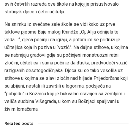
svih četvrtih razreda ove škole na kojoj je prisustvovalo
stotinjak djece i četiri učitelja.
Na snimku iz svečane sale škole se vidi kako uz prve
taktove pjesme Baje malog Knindže „Oj, Alija odnijela te
voda …“, djeca počinju da igraju, a potom im se pridružuje
učiteljica koja ih poziva u “vozić”. Na daljne stihove, u kojima
se nabrajaju gradovi gdje su počinjeni monstruozni ratni
zločini, učiteljica i sama počinje da đuska, predvodeći vozić
razigranih desetogodišnjaka. Djeca su se tako veselila uz
stihove u kojima se slavi zločin nad hiljade Prijedorčana koji
su ubijeni, nestali ili završili u logorima, podsjeća na
“pobjedu” u Kozarcu koji je bukvalno sravnjen sa zemljom i
veliča sudbina Višegrada, u kom su Bošnjaci spaljivani u
živim lomačama.
Related posts