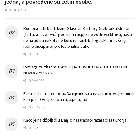
jedna, a povređene su četiri osobe.
0 SHARES
Rodjena Tutinka dr Ivana Stašević Karliičić, Direktorka Klinike
„Dr Laza Lazarević“ godinama uspješno vodi ovu kliniku, našla
se na udaru nekolicine korumpiranih kolega sklonih kršenju
radne discipline i profesionalne etike
0 SHARES
Potraga za zlatom u Srbiji u jeku. DVIJE LOKACIJE U OKOLINI
NOVOG PAZARA
0 SHARES
Pazarac hit na internetu: Da nije inostranstva mi bi ovdje umirali
kao psi – Ovo je sirotinja, bijeda, jad
0 SHARES
Kako je na džipijadi u Ivanjici nastradao Pazarac Izet Bronja
0 SHARES