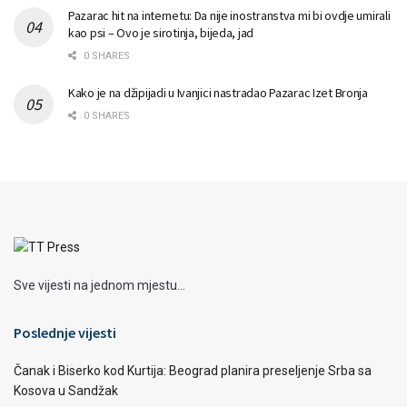
Pazarac hit na internetu: Da nije inostranstva mi bi ovdje umirali
kao psi – Ovo je sirotinja, bijeda, jad
0 SHARES
Kako je na džipijadi u Ivanjici nastradao Pazarac Izet Bronja
0 SHARES
Sve vijesti na jednom mjestu...
Poslednje vijesti
Čanak i Biserko kod Kurtija: Beograd planira preseljenje Srba sa
Kosova u Sandžak