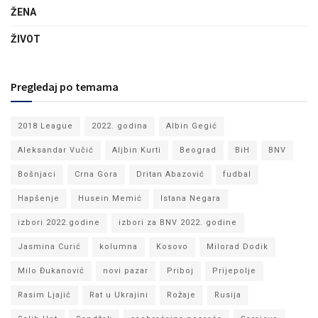
ŽENA
ŽIVOT
Pregledaj po temama
2018 League
2022. godina
Albin Gegić
Aleksandar Vučić
Aljbin Kurti
Beograd
BiH
BNV
Bošnjaci
Crna Gora
Dritan Abazović
fudbal
Hapšenje
Husein Memić
Istana Negara
izbori 2022.godine
izbori za BNV 2022. godine
Jasmina Curić
kolumna
Kosovo
Milorad Dodik
Milo Đukanović
novi pazar
Priboj
Prijepolje
Rasim Ljajić
Rat u Ukrajini
Rožaje
Rusija