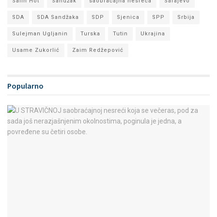
Salih Hot
Sandžak
saobraćajna nesreća
Sarajevo
SDA
SDA Sandžaka
SDP
Sjenica
SPP
Srbija
Sulejman Ugljanin
Turska
Tutin
Ukrajina
Usame Zukorlić
Zaim Redžepović
Popularno