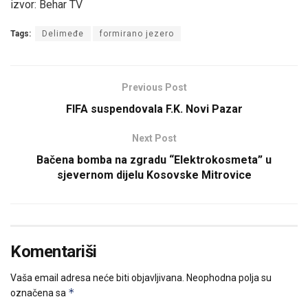
izvor: Behar TV
Tags:
Delimeđe
formirano jezero
Previous Post
FIFA suspendovala F.K. Novi Pazar
Next Post
Bačena bomba na zgradu “Elektrokosmeta” u
sjevernom dijelu Kosovske Mitrovice
Komentariši
Vaša email adresa neće biti objavljivana.
Neophodna polja su
*
označena sa