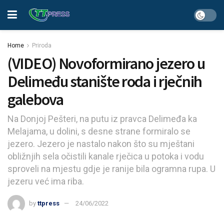
Home
Priroda
(VIDEO) Novoformirano jezero u
Delimeđu stanište roda i rječnih
galebova
Na Donjoj Pešteri, na putu iz pravca Delimeđa ka
Melajama, u dolini, s desne strane formiralo se
jezero. Jezero je nastalo nakon što su mještani
obližnjih sela očistili kanale rječica u potoka i vodu
sproveli na mjestu gdje je ranije bila ogramna rupa. U
jezeru već ima riba.
by
ttpress
24/06/2022