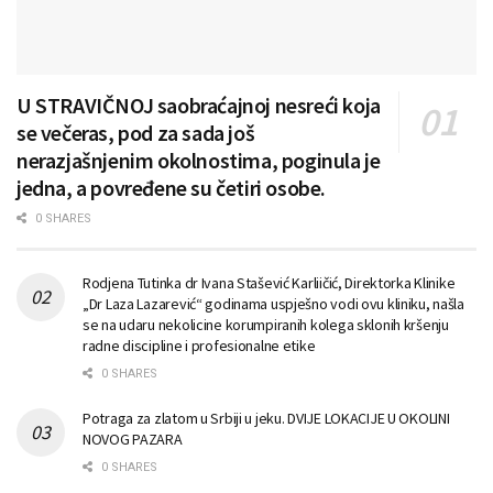
U STRAVIČNOJ saobraćajnoj nesreći koja
se večeras, pod za sada još
nerazjašnjenim okolnostima, poginula je
jedna, a povređene su četiri osobe.
0 SHARES
Rodjena Tutinka dr Ivana Stašević Karliičić, Direktorka Klinike
„Dr Laza Lazarević“ godinama uspješno vodi ovu kliniku, našla
se na udaru nekolicine korumpiranih kolega sklonih kršenju
radne discipline i profesionalne etike
0 SHARES
Potraga za zlatom u Srbiji u jeku. DVIJE LOKACIJE U OKOLINI
NOVOG PAZARA
0 SHARES