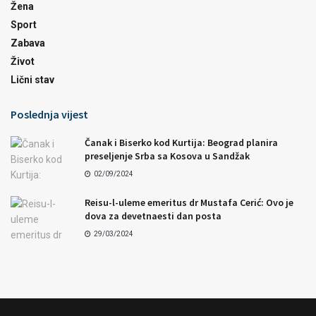
Žena
Sport
Zabava
Život
Lični stav
Poslednja vijest
Čanak i Biserko kod Kurtija: Beograd planira
preseljenje Srba sa Kosova u Sandžak
02/09/2024
Reisu-l-uleme emeritus dr Mustafa Cerić: Ovo je
dova za devetnaesti dan posta
29/03/2024