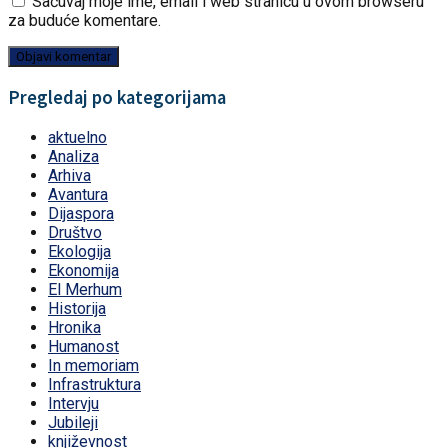
Sačuvaj moje ime, email i web stranicu u ovom browseru
za buduće komentare.
Pregledaj po kategorijama
aktuelno
Analiza
Arhiva
Avantura
Dijaspora
Društvo
Ekologija
Ekonomija
El Merhum
Historija
Hronika
Humanost
In memoriam
Infrastruktura
Intervju
Jubileji
književnost