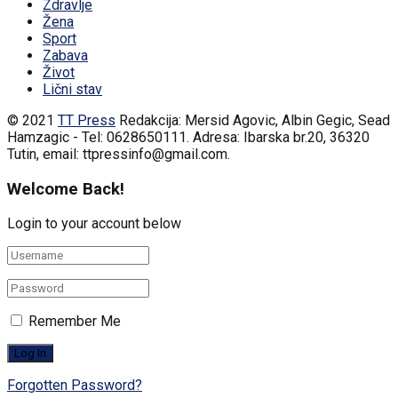
Zdravlje
Žena
Sport
Zabava
Život
Lični stav
© 2021
TT Press
Redakcija: Mersid Agovic, Albin Gegic, Sead
Hamzagic - Tel: 0628650111. Adresa: Ibarska br.20, 36320
Tutin, email: ttpressinfo@gmail.com
.
Welcome Back!
Login to your account below
Remember Me
Forgotten Password?