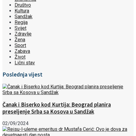
Društvo
Kultura
Sandžak
Regija
Svijet
Zdravlje
Žena
Sport
Zabava
Život
Lični stav
Poslednja vijest
Čanak i Biserko kod Kurtija: Beograd planira
preseljenje Srba sa Kosova u Sandžak
02/09/2024