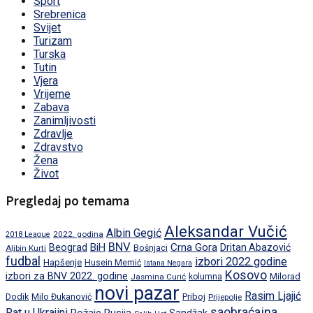
Sport
Srebrenica
Svijet
Turizam
Turska
Tutin
Vjera
Vrijeme
Zabava
Zanimljivosti
Zdravlje
Zdravstvo
Žena
Život
Pregledaj po temama
Aleksandar Vučić
Albin Gegić
2022. godina
2018 League
BNV
BiH
Crna Gora
Beograd
Dritan Abazović
Aljbin Kurti
Bošnjaci
fudbal
izbori 2022.godine
Hapšenje
Husein Memić
Istana Negara
Kosovo
izbori za BNV 2022. godine
Milorad
Jasmina Curić
kolumna
novi pazar
Rasim Ljajić
Dodik
Priboj
Milo Đukanović
Prijepolje
saobraćajna
Rat u Ukrajini