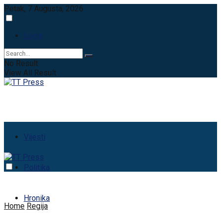
Petak, 7 Augusta, 2026
Login
No Result
View All Result
Vijesti
Politika
Hronika
Home
Regija