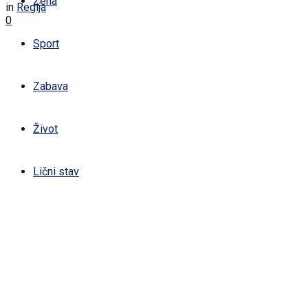
Žena
in
Regija
0
Sport
Zabava
Život
Lični stav