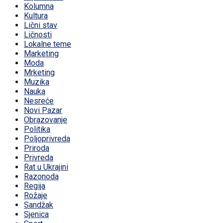
Kolumna
Kultura
Lični stav
Ličnosti
Lokalne teme
Marketing
Moda
Mrketing
Muzika
Nauka
Nesreće
Novi Pazar
Obrazovanje
Politika
Poljoprivreda
Priroda
Privreda
Rat u Ukrajini
Razonoda
Regija
Rožaje
Sandžak
Sjenica