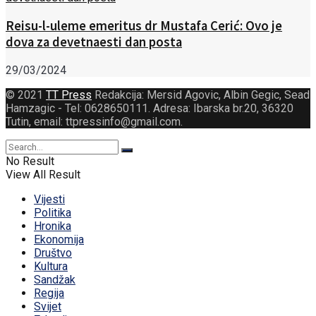
Reisu-l-uleme emeritus dr Mustafa Cerić: Ovo je
dova za devetnaesti dan posta
29/03/2024
© 2021
TT Press
Redakcija: Mersid Agovic, Albin Gegic, Sead
Hamzagic - Tel: 0628650111. Adresa: Ibarska br.20, 36320
Tutin, email: ttpressinfo@gmail.com
.
No Result
View All Result
Vijesti
Politika
Hronika
Ekonomija
Društvo
Kultura
Sandžak
Regija
Svijet