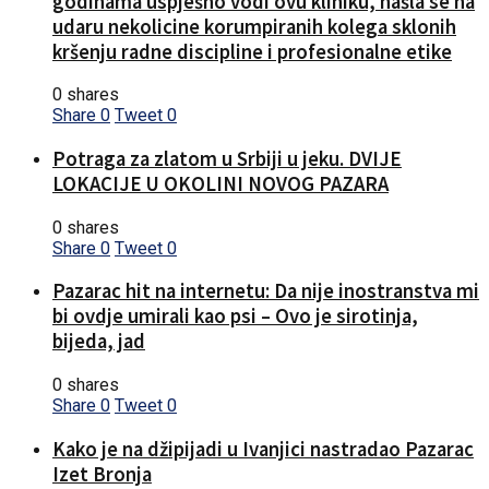
godinama uspješno vodi ovu kliniku, našla se na
udaru nekolicine korumpiranih kolega sklonih
kršenju radne discipline i profesionalne etike
0 shares
Share
0
Tweet
0
Potraga za zlatom u Srbiji u jeku. DVIJE
LOKACIJE U OKOLINI NOVOG PAZARA
0 shares
Share
0
Tweet
0
Pazarac hit na internetu: Da nije inostranstva mi
bi ovdje umirali kao psi – Ovo je sirotinja,
bijeda, jad
0 shares
Share
0
Tweet
0
Kako je na džipijadi u Ivanjici nastradao Pazarac
Izet Bronja