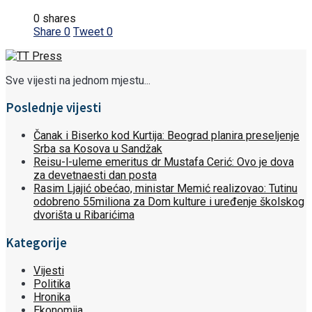
0 shares
Share
0
Tweet
0
Sve vijesti na jednom mjestu...
Poslednje vijesti
Čanak i Biserko kod Kurtija: Beograd planira preseljenje
Srba sa Kosova u Sandžak
Reisu-l-uleme emeritus dr Mustafa Cerić: Ovo je dova
za devetnaesti dan posta
Rasim Ljajić obećao, ministar Memić realizovao: Tutinu
odobreno 55miliona za Dom kulture i uređenje školskog
dvorišta u Ribarićima
Kategorije
Vijesti
Politika
Hronika
Ekonomija