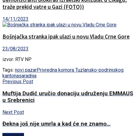
traže prekid vatre u Gazi (FOTO))
14/11/2023
Bošnjačka stranka ipak ulazi u novu Vladu Crne Gore
23/08/2023
izvor: RTV NP
Tags:
novi pazar
Privredna komora Tuzlansko-podrinjskog
kantona
saradnja
Previous Post
Muftija Dudić uručio donaciju udruženju EMMAUS
u Srebrenici
Next Post
Đekna još nije umrla a kad će ne znamo…
Next Post