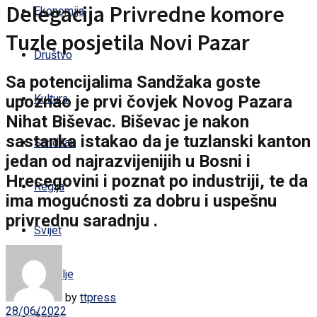
Delegacija Privredne komore
Ekonomija
Tuzle posjetila Novi Pazar
Društvo
Sa potencijalima Sandžaka goste
upoznao je prvi čovjek Novog Pazara
Kultura
Nihat Biševac. Biševac je nakon
sastanka istakao da je tuzlanski kanton
Sandžak
jedan od najrazvijenijih u Bosni i
Hrecegovini i poznat po industriji, te da
Regija
ima mogućnosti za dobru i uspešnu
privrednu saradnju .
Svijet
Zdravlje
by
ttpress
28/06/2022