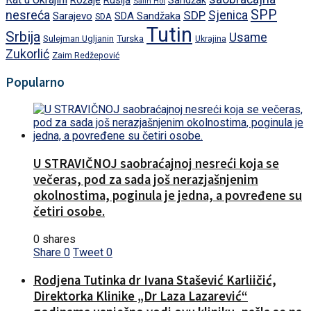
Rožaje
Rusija
Sandžak
Salih Hot
SPP
nesreća
SDP
Sjenica
Sarajevo
SDA Sandžaka
SDA
Tutin
Srbija
Usame
Turska
Sulejman Ugljanin
Ukrajina
Zukorlić
Zaim Redžepović
Popularno
U STRAVIČNOJ saobraćajnoj nesreći koja se
večeras, pod za sada još nerazjašnjenim
okolnostima, poginula je jedna, a povređene su
četiri osobe.
0 shares
Share
0
Tweet
0
Rodjena Tutinka dr Ivana Stašević Karliičić,
Direktorka Klinike „Dr Laza Lazarević“