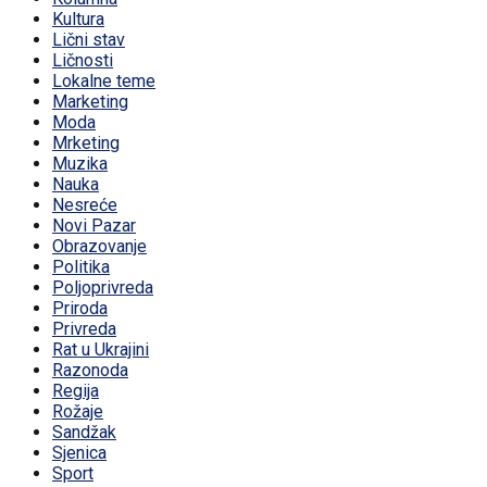
Kultura
Lični stav
Ličnosti
Lokalne teme
Marketing
Moda
Mrketing
Muzika
Nauka
Nesreće
Novi Pazar
Obrazovanje
Politika
Poljoprivreda
Priroda
Privreda
Rat u Ukrajini
Razonoda
Regija
Rožaje
Sandžak
Sjenica
Sport