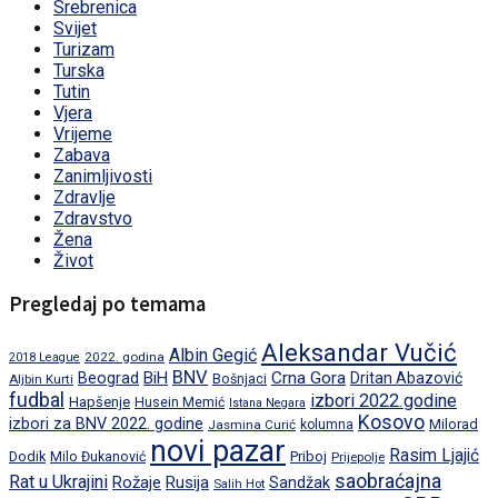
Srebrenica
Svijet
Turizam
Turska
Tutin
Vjera
Vrijeme
Zabava
Zanimljivosti
Zdravlje
Zdravstvo
Žena
Život
Pregledaj po temama
Aleksandar Vučić
Albin Gegić
2022. godina
2018 League
BNV
BiH
Crna Gora
Beograd
Dritan Abazović
Aljbin Kurti
Bošnjaci
fudbal
izbori 2022.godine
Hapšenje
Husein Memić
Istana Negara
Kosovo
izbori za BNV 2022. godine
Milorad
Jasmina Curić
kolumna
novi pazar
Rasim Ljajić
Dodik
Priboj
Milo Đukanović
Prijepolje
saobraćajna
Rat u Ukrajini
Rožaje
Rusija
Sandžak
Salih Hot