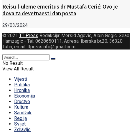
Reisu-l-uleme emeritus dr Mustafa Cerić: Ovo je
dova za devetnaesti dan posta
29/03/2024
© 2021
TT Press
Redakcija: Mersid Agovic, Albin Gegic, Sead
Hamzagic - Tel: 0628650111. Adresa: Ibarska br.20, 36320
Tutin, email: ttpressinfo@gmail.com
.
No Result
View All Result
Vijesti
Politika
Hronika
Ekonomija
Društvo
Kultura
Sandžak
Regija
Svijet
Zdravlje