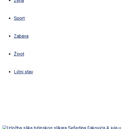
Žena
Sport
Zabava
Život
Lični stav