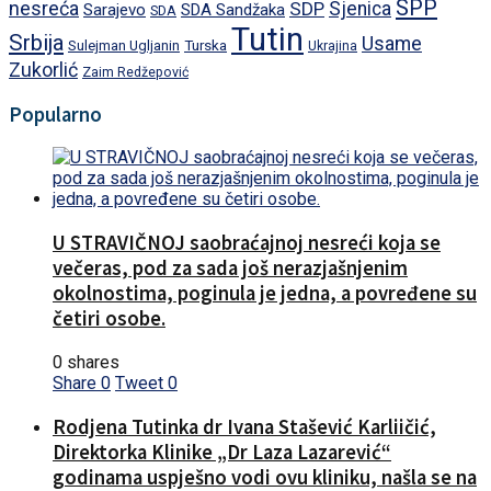
SPP
nesreća
SDP
Sjenica
Sarajevo
SDA Sandžaka
SDA
Tutin
Srbija
Usame
Turska
Sulejman Ugljanin
Ukrajina
Zukorlić
Zaim Redžepović
Popularno
U STRAVIČNOJ saobraćajnoj nesreći koja se
večeras, pod za sada još nerazjašnjenim
okolnostima, poginula je jedna, a povređene su
četiri osobe.
0 shares
Share
0
Tweet
0
Rodjena Tutinka dr Ivana Stašević Karliičić,
Direktorka Klinike „Dr Laza Lazarević“
godinama uspješno vodi ovu kliniku, našla se na