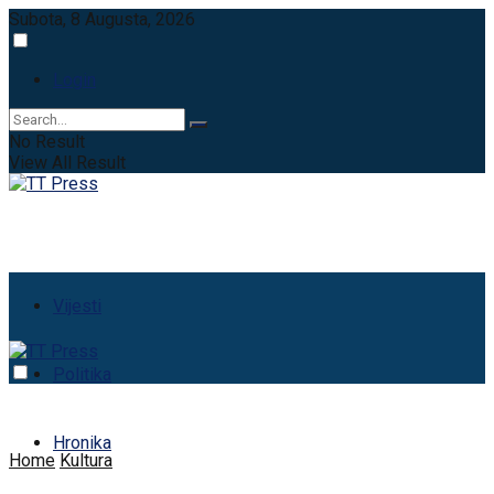
Subota, 8 Augusta, 2026
Login
No Result
View All Result
Vijesti
Politika
Hronika
Home
Kultura