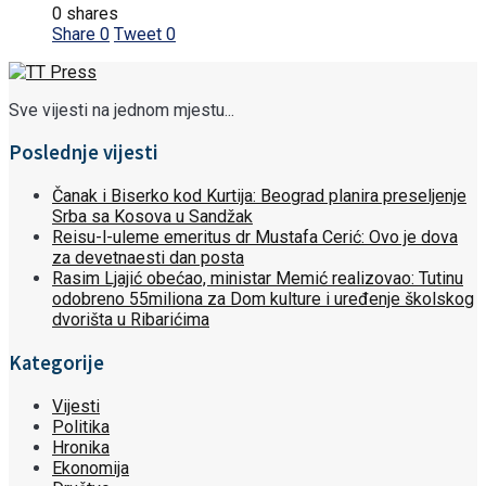
0 shares
Share
0
Tweet
0
Sve vijesti na jednom mjestu...
Poslednje vijesti
Čanak i Biserko kod Kurtija: Beograd planira preseljenje
Srba sa Kosova u Sandžak
Reisu-l-uleme emeritus dr Mustafa Cerić: Ovo je dova
za devetnaesti dan posta
Rasim Ljajić obećao, ministar Memić realizovao: Tutinu
odobreno 55miliona za Dom kulture i uređenje školskog
dvorišta u Ribarićima
Kategorije
Vijesti
Politika
Hronika
Ekonomija