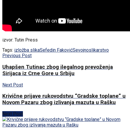
izvor: Tutin Press
Tags:
izložba slika
Sefedin Faković
Sevojno
slikarstvo
Previous Post
Uhapšen Tutinac zbog ilegalnog prevoženja
Sirijaca iz Crne Gore u Srbiju
Next Post
Krivične prijave rukovodstvu “Gradske toplane” u
Novom Pazaru zbog izlivanja mazuta u Rašku
Next Post