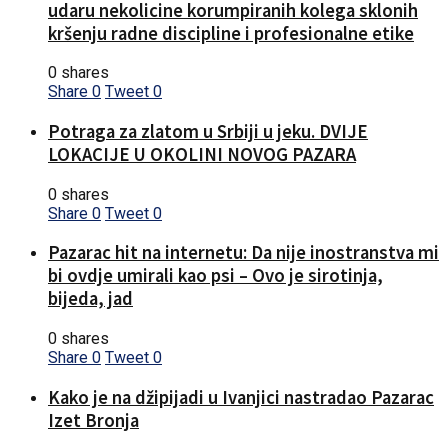
udaru nekolicine korumpiranih kolega sklonih
kršenju radne discipline i profesionalne etike
0 shares
Share
0
Tweet
0
Potraga za zlatom u Srbiji u jeku. DVIJE
LOKACIJE U OKOLINI NOVOG PAZARA
0 shares
Share
0
Tweet
0
Pazarac hit na internetu: Da nije inostranstva mi
bi ovdje umirali kao psi – Ovo je sirotinja,
bijeda, jad
0 shares
Share
0
Tweet
0
Kako je na džipijadi u Ivanjici nastradao Pazarac
Izet Bronja