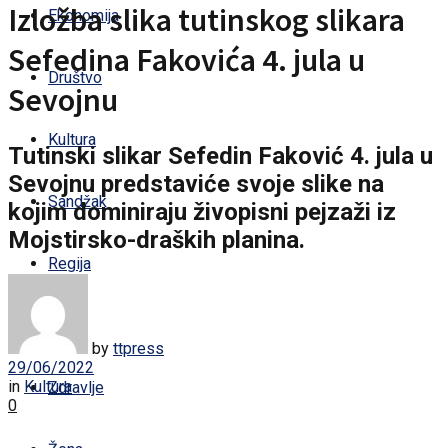
Izložba slika tutinskog slikara
Ekonomija
Sefedina Fakovića 4. jula u
Društvo
Sevojnu
Kultura
Tutinski slikar Sefedin Faković 4. jula u
Sevojnu predstaviće svoje slike na
Sandžak
kojim dominiraju živopisni pejzaži iz
Mojstirsko-draških planina.
Regija
Svijet
by
ttpress
29/06/2022
in
Kultura
Zdravlje
0