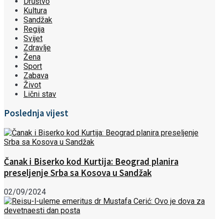
Društvo
Kultura
Sandžak
Regija
Svijet
Zdravlje
Žena
Sport
Zabava
Život
Lični stav
Poslednja vijest
Čanak i Biserko kod Kurtija: Beograd planira
preseljenje Srba sa Kosova u Sandžak
02/09/2024