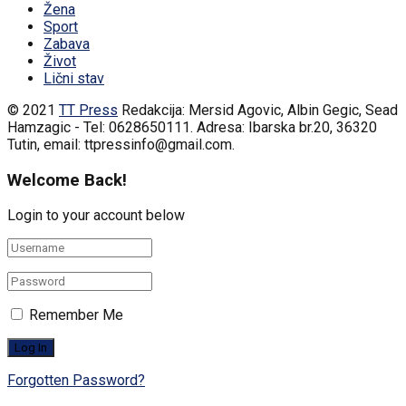
Žena
Sport
Zabava
Život
Lični stav
© 2021
TT Press
Redakcija: Mersid Agovic, Albin Gegic, Sead
Hamzagic - Tel: 0628650111. Adresa: Ibarska br.20, 36320
Tutin, email: ttpressinfo@gmail.com
.
Welcome Back!
Login to your account below
Remember Me
Forgotten Password?