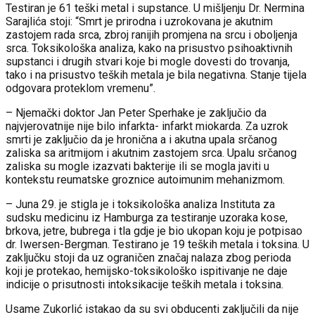
Testiran je 61 teški metal i supstance. U mišljenju Dr. Nermina
Sarajlića stoji: “Smrt je prirodna i uzrokovana je akutnim
zastojem rada srca, zbroj ranijih promjena na srcu i oboljenja
srca. Toksikološka analiza, kako na prisustvo psihoaktivnih
supstanci i drugih stvari koje bi mogle dovesti do trovanja,
tako i na prisustvo teških metala je bila negativna. Stanje tijela
odgovara proteklom vremenu”.
– Njemački doktor Jan Peter Sperhake je zaključio da
najvjerovatnije nije bilo infarkta- infarkt miokarda. Za uzrok
smrti je zaključio da je hronična a i akutna upala srčanog
zaliska sa aritmijom i akutnim zastojem srca. Upalu srčanog
zaliska su mogle izazvati bakterije ili se mogla javiti u
kontekstu reumatske groznice autoimunim mehanizmom.
– Juna 29. je stigla je i toksikološka analiza Instituta za
sudsku medicinu iz Hamburga za testiranje uzoraka kose,
brkova, jetre, bubrega i tla gdje je bio ukopan koju je potpisao
dr. Iwersen-Bergman. Testirano je 19 teških metala i toksina. U
zaključku stoji da uz ograničen značaj nalaza zbog perioda
koji je protekao, hemijsko-toksikološko ispitivanje ne daje
indicije o prisutnosti intoksikacije teških metala i toksina.
Usame Zukorlić istakao da su svi obducenti zaključili da nije