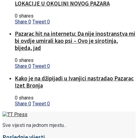
LOKACIJE U OKOLINI NOVOG PAZARA
0 shares
Share
0
Tweet
0
Pazarac hit na internetu: Da nije inostranstva mi
bi ovdje umirali kao psi – Ovo je sirotinja,
bijeda, jad
0 shares
Share
0
Tweet
0
Kako je na džipijadi u Ivanjici nastradao Pazarac
Izet Bronja
0 shares
Share
0
Tweet
0
Sve vijesti na jednom mjestu...
Poslednje vijesti