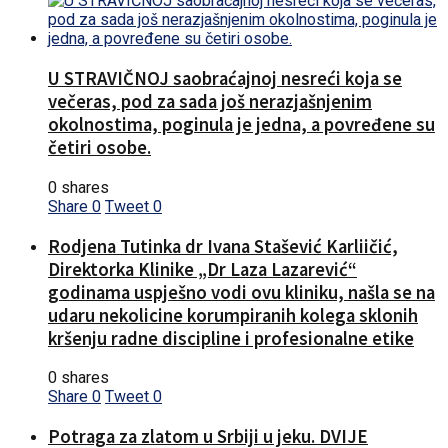
U STRAVIČNOJ saobraćajnoj nesreći koja se
večeras, pod za sada još nerazjašnjenim
okolnostima, poginula je jedna, a povređene su
četiri osobe.
0 shares
Share
0
Tweet
0
Rodjena Tutinka dr Ivana Stašević Karliičić,
Direktorka Klinike „Dr Laza Lazarević“
godinama uspješno vodi ovu kliniku, našla se na
udaru nekolicine korumpiranih kolega sklonih
kršenju radne discipline i profesionalne etike
0 shares
Share
0
Tweet
0
Potraga za zlatom u Srbiji u jeku. DVIJE