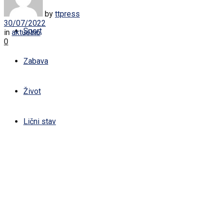
Žena
by
ttpress
30/07/2022
Sport
in
aktuelno
0
Zabava
Život
Lični stav