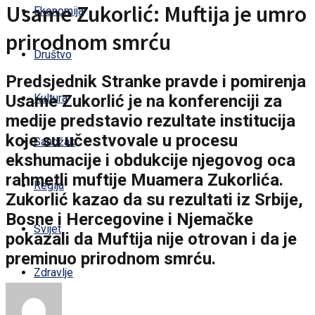
Usame Zukorlić: Muftija je umro
Ekonomija
prirodnom smrću
Društvo
Predsjednik Stranke pravde i pomirenja
Usame Zukorlić je na konferenciji za
Kultura
medije predstavio rezultate institucija
koje su učestvovale u procesu
Sandžak
ekshumacije i obdukcije njegovog oca
rahmetli muftije Muamera Zukorlića.
Regija
Zukorlić kazao da su rezultati iz Srbije,
Bosne i Hercegovine i Njemačke
Svijet
pokazali da Muftija nije otrovan i da je
preminuo prirodnom smrću.
Zdravlje