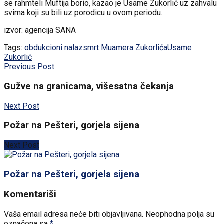
se rahmteli Muftija borio, kazao je Usame Zukorlić uz zahvalu
svima koji su bili uz porodicu u ovom periodu.
izvor: agencija SANA
Tags:
obdukcioni nalaz
smrt Muamera Zukorlića
Usame
Zukorlić
Previous Post
Gužve na granicama, višesatna čekanja
Next Post
Požar na Pešteri, gorjela sijena
Next Post
Požar na Pešteri, gorjela sijena
Komentariši
Vaša email adresa neće biti objavljivana.
Neophodna polja su
označena sa
*