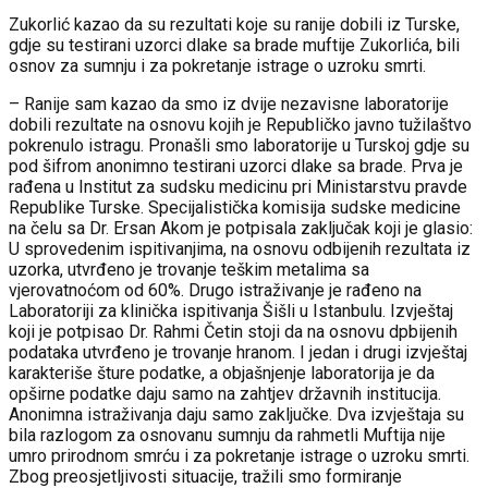
Zukorlić kazao da su rezultati koje su ranije dobili iz Turske,
gdje su testirani uzorci dlake sa brade muftije Zukorlića, bili
osnov za sumnju i za pokretanje istrage o uzroku smrti.
– Ranije sam kazao da smo iz dvije nezavisne laboratorije
dobili rezultate na osnovu kojih je Republičko javno tužilaštvo
pokrenulo istragu. Pronašli smo laboratorije u Turskoj gdje su
pod šifrom anonimno testirani uzorci dlake sa brade. Prva je
rađena u Institut za sudsku medicinu pri Ministarstvu pravde
Republike Turske. Specijalistička komisija sudske medicine
na čelu sa Dr. Ersan Akom je potpisala zaključak koji je glasio:
U sprovedenim ispitivanjima, na osnovu odbijenih rezultata iz
uzorka, utvrđeno je trovanje teškim metalima sa
vjerovatnoćom od 60%. Drugo istraživanje je rađeno na
Laboratoriji za klinička ispitivanja Šišli u Istanbulu. Izvještaj
koji je potpisao Dr. Rahmi Četin stoji da na osnovu dpbijenih
podataka utvrđeno je trovanje hranom. I jedan i drugi izvještaj
karakteriše šture podatke, a objašnjenje laboratorija je da
opširne podatke daju samo na zahtjev državnih institucija.
Anonimna istraživanja daju samo zaključke. Dva izvještaja su
bila razlogom za osnovanu sumnju da rahmetli Muftija nije
umro prirodnom smrću i za pokretanje istrage o uzroku smrti.
Zbog preosjetljivosti situacije, tražili smo formiranje