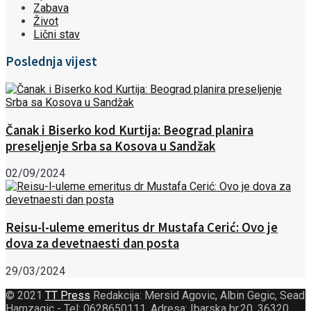
Zabava
Život
Lični stav
Poslednja vijest
Čanak i Biserko kod Kurtija: Beograd planira
preseljenje Srba sa Kosova u Sandžak
02/09/2024
Reisu-l-uleme emeritus dr Mustafa Cerić: Ovo je
dova za devetnaesti dan posta
29/03/2024
© 2021
TT Press
Redakcija: Mersid Agovic, Albin Gegic, Sead
Hamzagic - Tel: 0628650111. Adresa: Ibarska br.20, 36320