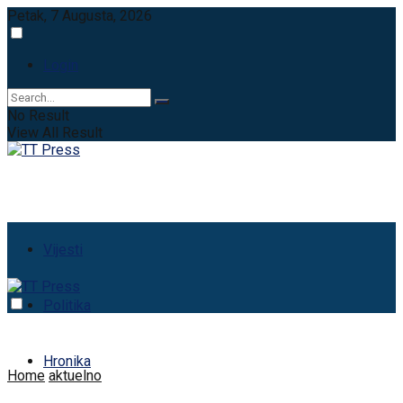
Petak, 7 Augusta, 2026
Login
No Result
View All Result
Vijesti
Politika
Hronika
Home
aktuelno