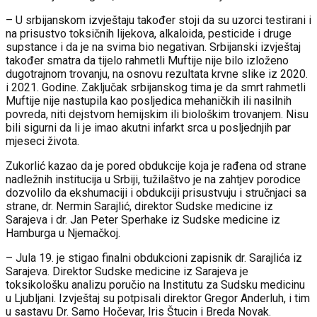
– U srbijanskom izvještaju također stoji da su uzorci testirani i
na prisustvo toksičnih lijekova, alkaloida, pesticide i druge
supstance i da je na svima bio negativan. Srbijanski izvještaj
također smatra da tijelo rahmetli Muftije nije bilo izloženo
dugotrajnom trovanju, na osnovu rezultata krvne slike iz 2020.
i 2021. Godine. Zaključak srbijanskog tima je da smrt rahmetli
Muftije nije nastupila kao posljedica mehaničkih ili nasilnih
povreda, niti dejstvom hemijskim ili biološkim trovanjem. Nisu
bili sigurni da li je imao akutni infarkt srca u posljednjih par
mjeseci života.
Zukorlić kazao da je pored obdukcije koja je rađena od strane
nadležnih institucija u Srbiji, tužilaštvo je na zahtjev porodice
dozvolilo da ekshumaciji i obdukciji prisustvuju i stručnjaci sa
strane, dr. Nermin Sarajlić, direktor Sudske medicine iz
Sarajeva i dr. Jan Peter Sperhake iz Sudske medicine iz
Hamburga u Njemačkoj.
– Jula 19. je stigao finalni obdukcioni zapisnik dr. Sarajlića iz
Sarajeva. Direktor Sudske medicine iz Sarajeva je
toksikološku analizu poručio na Institutu za Sudsku medicinu
u Ljubljani. Izvještaj su potpisali direktor Gregor Anderluh, i tim
u sastavu Dr. Samo Hočevar, Iris Štucin i Breda Novak.