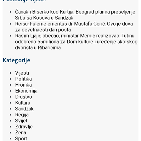
Čanak i Biserko kod Kurtija: Beograd planira preseljenje
Srba sa Kosova u Sandžak
Reisu-l-uleme emeritus dr Mustafa Cerić: Ovo je dova
za devetnaesti dan posta
Rasim Ljajić obećao, ministar Memić realizovao: Tutinu
odobreno 55miliona za Dom kulture i uređenje školskog
dvorišta u Ribarićima
Kategorije
Vijesti
Politika
Hronika
Ekonomija
Društvo
Kultura
Sandžak
Regija
Svijet
Zdravlje
Žena
Sport