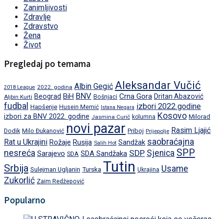
Zanimljivosti
Zdravlje
Zdravstvo
Žena
Život
Pregledaj po temama
Aleksandar Vučić
Albin Gegić
2022. godina
2018 League
BNV
BiH
Crna Gora
Beograd
Dritan Abazović
Aljbin Kurti
Bošnjaci
fudbal
izbori 2022.godine
Hapšenje
Husein Memić
Istana Negara
Kosovo
izbori za BNV 2022. godine
Milorad
Jasmina Curić
kolumna
novi pazar
Rasim Ljajić
Dodik
Priboj
Milo Đukanović
Prijepolje
saobraćajna
Rat u Ukrajini
Rožaje
Rusija
Sandžak
Salih Hot
SPP
nesreća
SDP
Sjenica
Sarajevo
SDA Sandžaka
SDA
Tutin
Srbija
Usame
Turska
Sulejman Ugljanin
Ukrajina
Zukorlić
Zaim Redžepović
Popularno