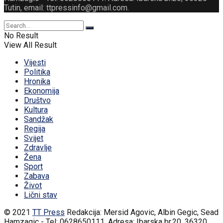
Tutin, email: ttpressinfo@gmail.com
.
No Result
View All Result
Vijesti
Politika
Hronika
Ekonomija
Društvo
Kultura
Sandžak
Regija
Svijet
Zdravlje
Žena
Sport
Zabava
Život
Lični stav
© 2021
TT Press
Redakcija: Mersid Agovic, Albin Gegic, Sead
Hamzagic - Tel: 0628650111. Adresa: Ibarska br.20, 36320