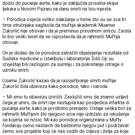
došlo do pucanje aorte, kako je zaključila prisutna ekipa
ljekara u Novom Pazaru na danu smrti na licu mjesta.
– Porodica osjeća veliko olakšanje u tome što su se sva tri
tima stručnjaka saglasila da muftija akademik Muamer
Zukorlić nije otrovan i da je preminuo prirodnom smrću. Zaista
bi bio veliki teret da se ispostavila da je rahmetli Muftija
otrovan.
On je dodao da će porodica zatražiti objašnjenje rezultata od
Sudske medicine u Istanbulu i laboratorije Šišli čiji su
izvještaji bili razlogom za sumnju i za pokretanje istrage o
uzroku smrti.
Usame Zukrolić kazao da je rasvjetljvanje smrti muftije
Zukorlić bila obaveza kako porodice, tako i naroda.
– Mi smo tu obavezu izvršili. Zaslužili smo da znamo usljed
čega je umro, da smrt nije nastupila kao posljedica infarkta ili
pucanja aorte, kako je prvobitno prenijeto. Ostaje velika bol za
rahmetli Muftijom što njegovo srce nije izdržalo za iskušenja
sa kojima se nosio. Mi kao porodica organizirana u Mufty
fondaciju ćemo nastaviti da baštinimo njegov put i podržavat
ćemo sve projekte koji će nas voditi do ciljeva i želja za koje