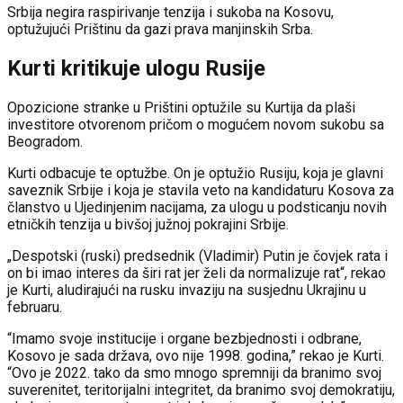
Srbija negira raspirivanje tenzija i sukoba na Kosovu,
optužujući Prištinu da gazi prava manjinskih Srba.
Kurti kritikuje ulogu Rusije
Opozicione stranke u Prištini optužile su Kurtija da plaši
investitore otvorenom pričom o mogućem novom sukobu sa
Beogradom.
Kurti odbacuje te optužbe. On je optužio Rusiju, koja je glavni
saveznik Srbije i koja je stavila veto na kandidaturu Kosova za
članstvo u Ujedinjenim nacijama, za ulogu u podsticanju novih
etničkih tenzija u bivšoj južnoj pokrajini Srbije.
„Despotski (ruski) predsednik (Vladimir) Putin je čovjek rata i
on bi imao interes da širi rat jer želi da normalizuje rat“, rekao
je Kurti, aludirajući na rusku invaziju na susjednu Ukrajinu u
februaru.
“Imamo svoje institucije i organe bezbjednosti i odbrane,
Kosovo je sada država, ovo nije 1998. godina,” rekao je Kurti.
“Ovo je 2022. tako da smo mnogo spremniji da branimo svoj
suverenitet, teritorijalni integritet, da branimo svoj demokratiju,