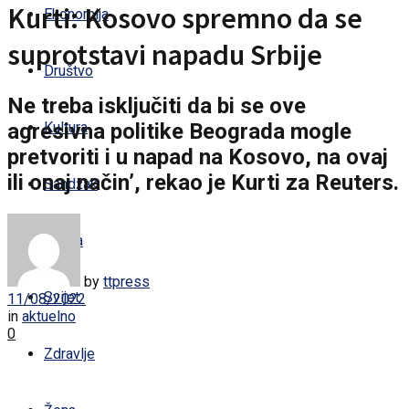
Kurti: Kosovo spremno da se
Ekonomija
suprotstavi napadu Srbije
Društvo
Ne treba isključiti da bi se ove
agresivna politike Beograda mogle
Kultura
pretvoriti i u napad na Kosovo, na ovaj
ili onaj način’, rekao je Kurti za Reuters.
Sandžak
Regija
by
ttpress
Svijet
11/08/2022
in
aktuelno
0
Zdravlje