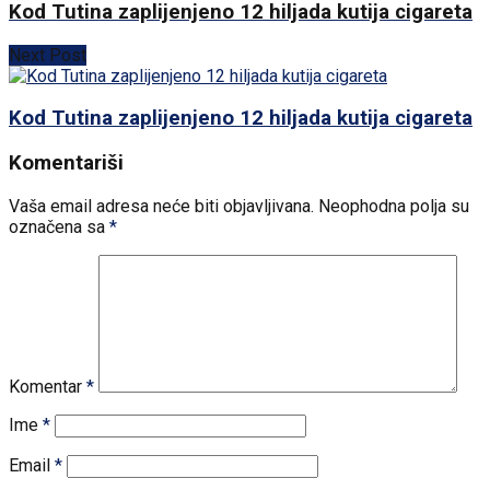
Kod Tutina zaplijenjeno 12 hiljada kutija cigareta
Next Post
Kod Tutina zaplijenjeno 12 hiljada kutija cigareta
Komentariši
Vaša email adresa neće biti objavljivana.
Neophodna polja su
označena sa
*
Komentar
*
Ime
*
Email
*