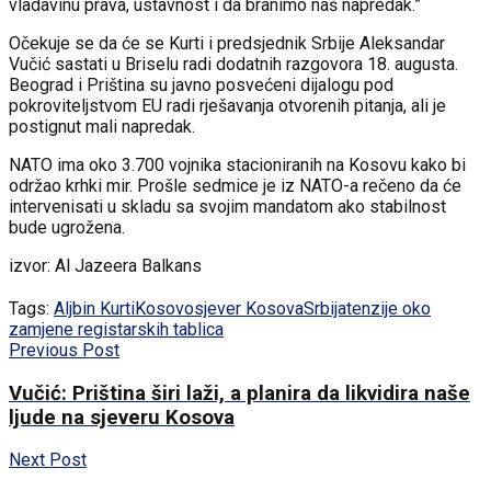
vladavinu prava, ustavnost i da branimo naš napredak.”
Očekuje se da će se Kurti i predsjednik Srbije Aleksandar
Vučić sastati u Briselu radi dodatnih razgovora 18. augusta.
Beograd i Priština su javno posvećeni dijalogu pod
pokroviteljstvom EU radi rješavanja otvorenih pitanja, ali je
postignut mali napredak.
NATO ima oko 3.700 vojnika stacioniranih na Kosovu kako bi
održao krhki mir. Prošle sedmice je iz NATO-a rečeno da će
intervenisati u skladu sa svojim mandatom ako stabilnost
bude ugrožena.
izvor: Al Jazeera Balkans
Tags:
Aljbin Kurti
Kosovo
sjever Kosova
Srbija
tenzije oko
zamjene registarskih tablica
Previous Post
Vučić: Priština širi laži, a planira da likvidira naše
ljude na sjeveru Kosova
Next Post