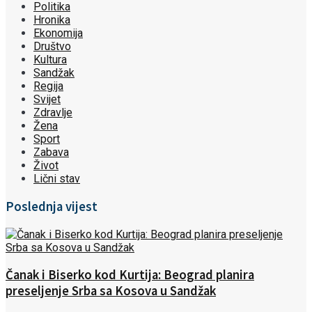
Politika
Hronika
Ekonomija
Društvo
Kultura
Sandžak
Regija
Svijet
Zdravlje
Žena
Sport
Zabava
Život
Lični stav
Poslednja vijest
Čanak i Biserko kod Kurtija: Beograd planira
preseljenje Srba sa Kosova u Sandžak