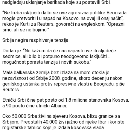
nadgledaju uklanjanje barikada koje su postavili Srbi.
“Ne treba isključiti da bi se ove agresivna politike Beograda
mogle pretvoriti i u napad na Kosovo, na ovaj ili onaj način“,
rekao je Kurti za Reuters, govoreći na engleskom. “Oprezni
smo, ali se ne bojimo.”
Srbija negira raspirivanje tenzija
Dodao je: “Ne kažem da će nas napasti ove ili sljedeće
sedmice, ali bilo bi potpuno neodgovorno isključiti…
mogućnost porasta tenzija i novih sukoba.”
Mala balkanska zemlja bez izlaza na more stekla je
nezavisnost od Srbije 2008. godine, skoro deceniju nakon
gerilskog ustanka protiv represivne vlasti u Beogradu, piše
Reuters.
Etnički Srbi čine pet posto od 1,8 miliona stanovnika Kosova,
a 90 posto čine etnički Albanci.
Oko 50.000 Srba živi na sjeveru Kosova, blizu granice sa
Srbijom. Preostalih 40.000 živi južno od rijeke Ibar i koriste
registarske tablice koje je izdala kosovska vlada.