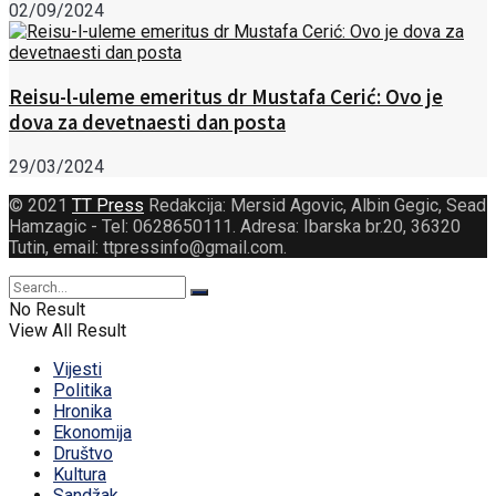
02/09/2024
Reisu-l-uleme emeritus dr Mustafa Cerić: Ovo je
dova za devetnaesti dan posta
29/03/2024
© 2021
TT Press
Redakcija: Mersid Agovic, Albin Gegic, Sead
Hamzagic - Tel: 0628650111. Adresa: Ibarska br.20, 36320
Tutin, email: ttpressinfo@gmail.com
.
No Result
View All Result
Vijesti
Politika
Hronika
Ekonomija
Društvo
Kultura
Sandžak