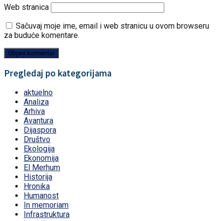
Web stranica
Sačuvaj moje ime, email i web stranicu u ovom browseru
za buduće komentare.
Pregledaj po kategorijama
aktuelno
Analiza
Arhiva
Avantura
Dijaspora
Društvo
Ekologija
Ekonomija
El Merhum
Historija
Hronika
Humanost
In memoriam
Infrastruktura