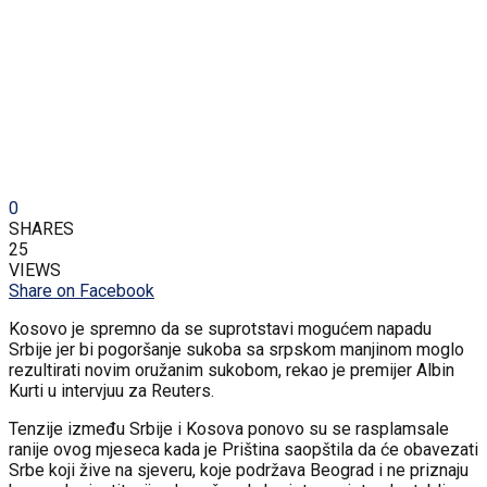
0
SHARES
25
VIEWS
Share on Facebook
Kosovo je spremno da se suprotstavi mogućem napadu
Srbije jer bi pogoršanje sukoba sa srpskom manjinom moglo
rezultirati novim oružanim sukobom, rekao je premijer Albin
Kurti u intervjuu za Reuters.
Tenzije između Srbije i Kosova ponovo su se rasplamsale
ranije ovog mjeseca kada je Priština saopštila da će obavezati
Srbe koji žive na sjeveru, koje podržava Beograd i ne priznaju