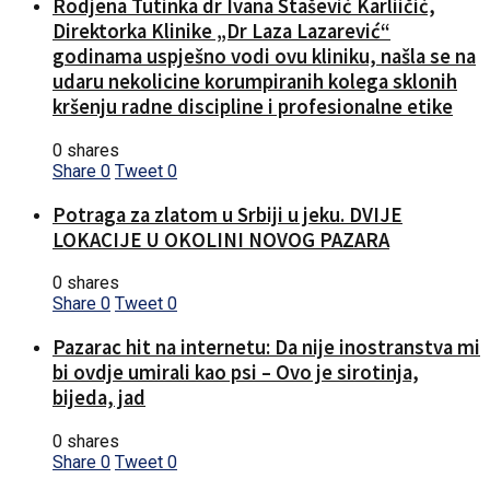
Rodjena Tutinka dr Ivana Stašević Karliičić,
Direktorka Klinike „Dr Laza Lazarević“
godinama uspješno vodi ovu kliniku, našla se na
udaru nekolicine korumpiranih kolega sklonih
kršenju radne discipline i profesionalne etike
0 shares
Share
0
Tweet
0
Potraga za zlatom u Srbiji u jeku. DVIJE
LOKACIJE U OKOLINI NOVOG PAZARA
0 shares
Share
0
Tweet
0
Pazarac hit na internetu: Da nije inostranstva mi
bi ovdje umirali kao psi – Ovo je sirotinja,
bijeda, jad
0 shares
Share
0
Tweet
0