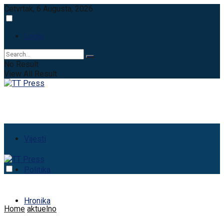
Četvrtak, 6 Augusta, 2026
Login
No Result
View All Result
Vijesti
Politika
Hronika
Home
aktuelno