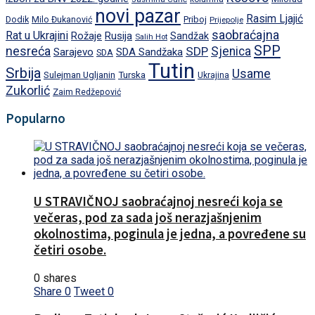
novi pazar
Rasim Ljajić
Dodik
Priboj
Milo Đukanović
Prijepolje
saobraćajna
Rat u Ukrajini
Rožaje
Rusija
Sandžak
Salih Hot
SPP
nesreća
SDP
Sjenica
Sarajevo
SDA Sandžaka
SDA
Tutin
Srbija
Usame
Turska
Sulejman Ugljanin
Ukrajina
Zukorlić
Zaim Redžepović
Popularno
U STRAVIČNOJ saobraćajnoj nesreći koja se
večeras, pod za sada još nerazjašnjenim
okolnostima, poginula je jedna, a povređene su
četiri osobe.
0 shares
Share
0
Tweet
0