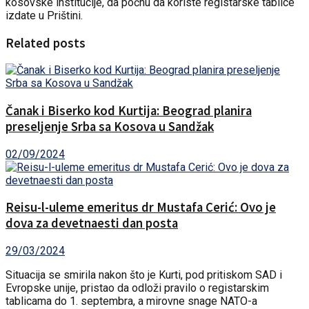
kosovske institucije, da počnu da koriste registarske tablice
izdate u Prištini.
Related posts
Čanak i Biserko kod Kurtija: Beograd planira
preseljenje Srba sa Kosova u Sandžak
02/09/2024
Reisu-l-uleme emeritus dr Mustafa Cerić: Ovo je
dova za devetnaesti dan posta
29/03/2024
Situacija se smirila nakon što je Kurti, pod pritiskom SAD i
Evropske unije, pristao da odloži pravilo o registarskim
tablicama do 1. septembra, a mirovne snage NATO-a