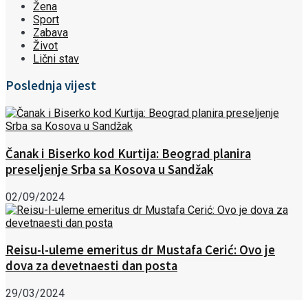
Žena
Sport
Zabava
Život
Lični stav
Poslednja vijest
Čanak i Biserko kod Kurtija: Beograd planira
preseljenje Srba sa Kosova u Sandžak
02/09/2024
Reisu-l-uleme emeritus dr Mustafa Cerić: Ovo je
dova za devetnaesti dan posta
29/03/2024