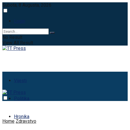
Subota, 8 Augusta, 2026
Login
No Result
View All Result
Vijesti
Politika
Hronika
Home
Zdravstvo