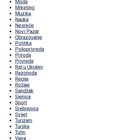
Moda
Mrketing
Muzika
Nauka
Nesreće
Novi Pazar
Obrazovanje
Politika
Poljoprivreda
Priroda
Privreda
Rat u Ukrajini
Razonoda
Regija
Rožaje
Sandžak
Sjenica
Sport
Srebrenica
Svijet
Turizam
Turska
Tutin
Vjera