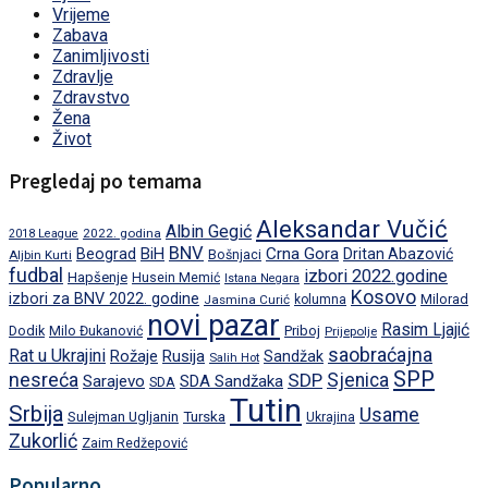
Vrijeme
Zabava
Zanimljivosti
Zdravlje
Zdravstvo
Žena
Život
Pregledaj po temama
Aleksandar Vučić
Albin Gegić
2022. godina
2018 League
BNV
BiH
Crna Gora
Beograd
Dritan Abazović
Aljbin Kurti
Bošnjaci
fudbal
izbori 2022.godine
Hapšenje
Husein Memić
Istana Negara
Kosovo
izbori za BNV 2022. godine
Milorad
Jasmina Curić
kolumna
novi pazar
Rasim Ljajić
Dodik
Priboj
Milo Đukanović
Prijepolje
saobraćajna
Rat u Ukrajini
Rožaje
Rusija
Sandžak
Salih Hot
SPP
nesreća
SDP
Sjenica
Sarajevo
SDA Sandžaka
SDA
Tutin
Srbija
Usame
Turska
Sulejman Ugljanin
Ukrajina
Zukorlić
Zaim Redžepović
Popularno