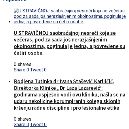
U STRAVIČNOJ saobraćajnoj nesreći koja se
večeras, pod za sada još nerazjašnjenim
okolnostima, poginula je jedna, a povređene su
četiri osobe.
0 shares
Share
0
Tweet
0
Rodjena Tutinka dr Ivana Stašević Karliičić,
Direktorka Klinike „Dr Laza Lazarević“
godinama uspješno vodi ovu kliniku, našla se na
udaru nekolicine korumpiranih kolega sklonih
kršenju radne discipline i profesionalne etike
0 shares
Share
0
Tweet
0