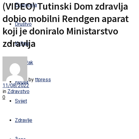
(VIDEO) Tutinski Dom zdravlja
Ekonomija
dobio mobilni Rendgen aparat
Društvo
koji je doniralo Ministarstvo
zdravlja
Kultura
Sandžak
by
ttpress
Regija
11/08/2022
in
Zdravstvo
0
Svijet
Zdravlje