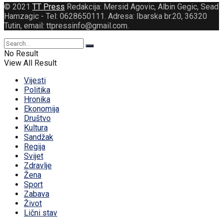
© 2021
TT Press
Redakcija: Mersid Agovic, Albin Gegic, Sead
Hamzagic - Tel: 0628650111. Adresa: Ibarska br.20, 36320
Tutin, email: ttpressinfo@gmail.com
.
No Result
View All Result
Vijesti
Politika
Hronika
Ekonomija
Društvo
Kultura
Sandžak
Regija
Svijet
Zdravlje
Žena
Sport
Zabava
Život
Lični stav