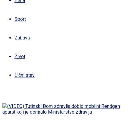
Žena
Sport
Zabava
Život
Lični stav