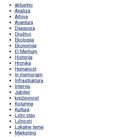
aktuelno
Analiza
Arhiva
Avantura
Dijaspora
Društvo
Ekologija
Ekonomija
El Merhum
Historija
Hronika
Humanost
In memoriam
Infrastruktura
Intervju
Jubileji
književnost
Kolumna
Kultura
Lični stav
Ličnosti
Lokalne teme
Marketing