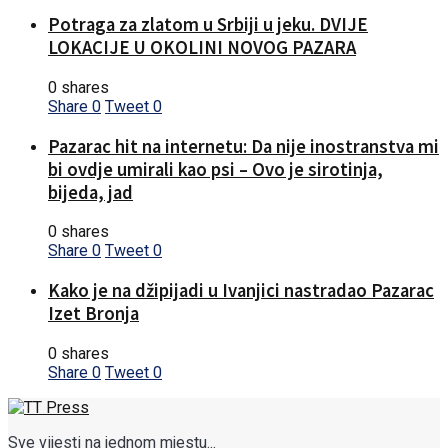
Potraga za zlatom u Srbiji u jeku. DVIJE
LOKACIJE U OKOLINI NOVOG PAZARA
0 shares
Share
0
Tweet
0
Pazarac hit na internetu: Da nije inostranstva mi
bi ovdje umirali kao psi – Ovo je sirotinja,
bijeda, jad
0 shares
Share
0
Tweet
0
Kako je na džipijadi u Ivanjici nastradao Pazarac
Izet Bronja
0 shares
Share
0
Tweet
0
Sve vijesti na jednom mjestu...