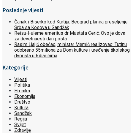
Poslednje vijesti
Čanak i Biserko kod Kurtija: Beograd planira preseljenje
Srba sa Kosova u Sandžak
Reisu-l-uleme emeritus dr Mustafa Cerić: Ovo je dova
za devetnaesti dan posta
Rasim Ljajić obećao, ministar Memić realizovao: Tutinu
odobreno 55miliona za Dom kulture i uređenje školskog
dvorišta u Ribarićima
Kategorije
Vijesti
Politika
Hronika
Ekonomija
Društvo
Kultura
Sandžak
Regija
Svijet
Zdravlje