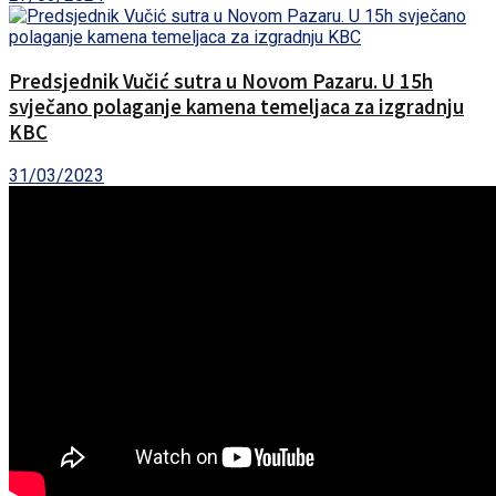
Predsjednik Vučić sutra u Novom Pazaru. U 15h
svječano polaganje kamena temeljaca za izgradnju
KBC
31/03/2023