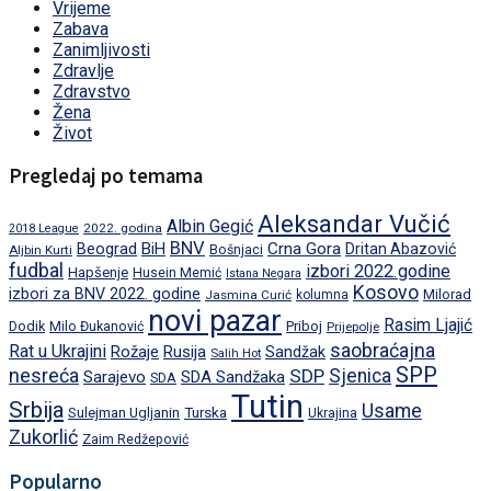
Vrijeme
Zabava
Zanimljivosti
Zdravlje
Zdravstvo
Žena
Život
Pregledaj po temama
Aleksandar Vučić
Albin Gegić
2022. godina
2018 League
BNV
BiH
Crna Gora
Beograd
Dritan Abazović
Aljbin Kurti
Bošnjaci
fudbal
izbori 2022.godine
Hapšenje
Husein Memić
Istana Negara
Kosovo
izbori za BNV 2022. godine
Milorad
Jasmina Curić
kolumna
novi pazar
Rasim Ljajić
Dodik
Priboj
Milo Đukanović
Prijepolje
saobraćajna
Rat u Ukrajini
Rožaje
Rusija
Sandžak
Salih Hot
SPP
nesreća
SDP
Sjenica
Sarajevo
SDA Sandžaka
SDA
Tutin
Srbija
Usame
Turska
Sulejman Ugljanin
Ukrajina
Zukorlić
Zaim Redžepović
Popularno