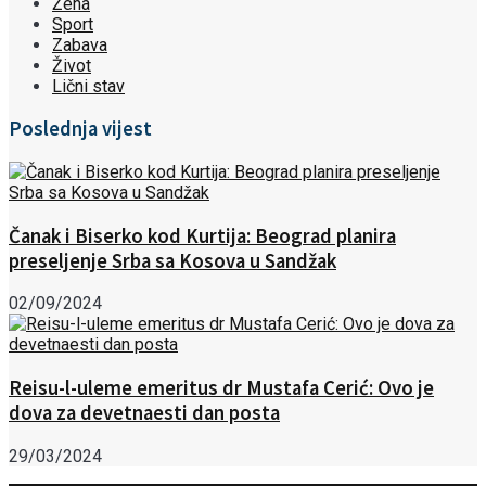
Žena
Sport
Zabava
Život
Lični stav
Poslednja vijest
Čanak i Biserko kod Kurtija: Beograd planira
preseljenje Srba sa Kosova u Sandžak
02/09/2024
Reisu-l-uleme emeritus dr Mustafa Cerić: Ovo je
dova za devetnaesti dan posta
29/03/2024