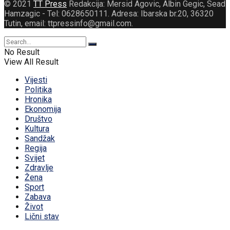
© 2021
TT Press
Redakcija: Mersid Agovic, Albin Gegic, Sead
Hamzagic - Tel: 0628650111. Adresa: Ibarska br.20, 36320
Tutin, email: ttpressinfo@gmail.com
.
No Result
View All Result
Vijesti
Politika
Hronika
Ekonomija
Društvo
Kultura
Sandžak
Regija
Svijet
Zdravlje
Žena
Sport
Zabava
Život
Lični stav