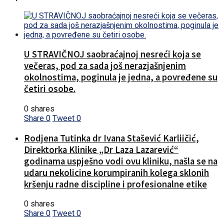
U STRAVIČNOJ saobraćajnoj nesreći koja se
večeras, pod za sada još nerazjašnjenim
okolnostima, poginula je jedna, a povređene su
četiri osobe.
0 shares
Share
0
Tweet
0
Rodjena Tutinka dr Ivana Stašević Karliičić,
Direktorka Klinike „Dr Laza Lazarević“
godinama uspješno vodi ovu kliniku, našla se na
udaru nekolicine korumpiranih kolega sklonih
kršenju radne discipline i profesionalne etike
0 shares
Share
0
Tweet
0