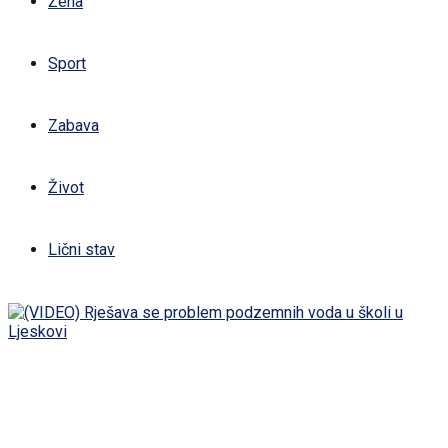
Žena
Sport
Zabava
Život
Lični stav