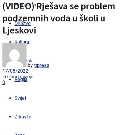
(VIDEO) Rješava se problem
Ekonomija
podzemnih voda u školi u
Društvo
Ljeskovi
Kultura
Sandžak
by
ttpress
17/08/2022
in
Obrazovanje
Regija
0
Svijet
Zdravlje