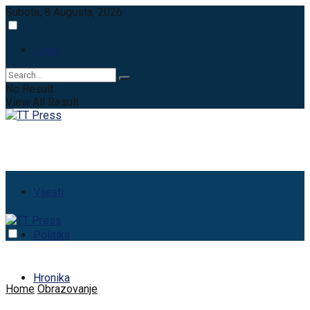
Subota, 8 Augusta, 2026
Login
No Result
View All Result
Vijesti
Politika
Hronika
Home
Obrazovanje