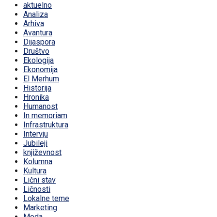
aktuelno
Analiza
Arhiva
Avantura
Dijaspora
Društvo
Ekologija
Ekonomija
El Merhum
Historija
Hronika
Humanost
In memoriam
Infrastruktura
Intervju
Jubileji
književnost
Kolumna
Kultura
Lični stav
Ličnosti
Lokalne teme
Marketing
Moda