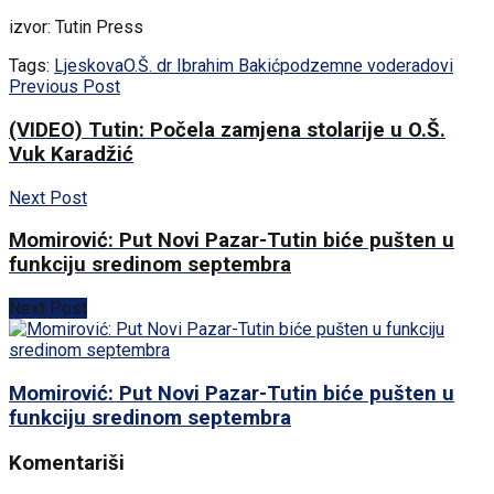
izvor: Tutin Press
Tags:
Ljeskova
O.Š. dr Ibrahim Bakić
podzemne vode
radovi
Previous Post
(VIDEO) Tutin: Počela zamjena stolarije u O.Š.
Vuk Karadžić
Next Post
Momirović: Put Novi Pazar-Tutin biće pušten u
funkciju sredinom septembra
Next Post
Momirović: Put Novi Pazar-Tutin biće pušten u
funkciju sredinom septembra
Komentariši