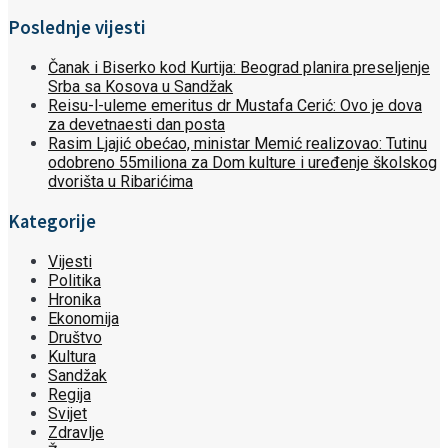
Poslednje vijesti
Čanak i Biserko kod Kurtija: Beograd planira preseljenje
Srba sa Kosova u Sandžak
Reisu-l-uleme emeritus dr Mustafa Cerić: Ovo je dova
za devetnaesti dan posta
Rasim Ljajić obećao, ministar Memić realizovao: Tutinu
odobreno 55miliona za Dom kulture i uređenje školskog
dvorišta u Ribarićima
Kategorije
Vijesti
Politika
Hronika
Ekonomija
Društvo
Kultura
Sandžak
Regija
Svijet
Zdravlje