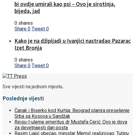
bi ovdje umirali kao psi – Ovo je sirotinja,
bijeda, jad
0 shares
Share
0
Tweet
0
Kako je na džipijadi u Ivanjici nastradao Pazarac
Izet Bronja
0 shares
Share
0
Tweet
0
Sve vijesti na jednom mjestu...
Poslednje vijesti
Čanak i Biserko kod Kurtija: Beograd planira preseljenje
Srba sa Kosova u Sandžak
Reisu-l-uleme emeritus dr Mustafa Cerić: Ovo je dova
za devetnaesti dan posta
Rasim Ljajić obećao, ministar Memić realizovao: Tutinu