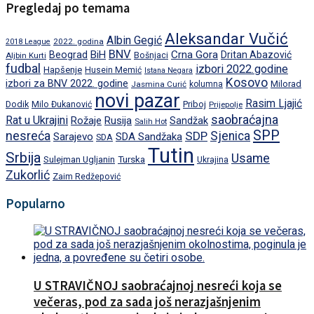
Pregledaj po temama
Aleksandar Vučić
Albin Gegić
2022. godina
2018 League
BNV
BiH
Crna Gora
Beograd
Dritan Abazović
Aljbin Kurti
Bošnjaci
fudbal
izbori 2022.godine
Hapšenje
Husein Memić
Istana Negara
Kosovo
izbori za BNV 2022. godine
Milorad
Jasmina Curić
kolumna
novi pazar
Rasim Ljajić
Dodik
Priboj
Milo Đukanović
Prijepolje
saobraćajna
Rat u Ukrajini
Rožaje
Rusija
Sandžak
Salih Hot
SPP
nesreća
SDP
Sjenica
Sarajevo
SDA Sandžaka
SDA
Tutin
Srbija
Usame
Turska
Sulejman Ugljanin
Ukrajina
Zukorlić
Zaim Redžepović
Popularno
U STRAVIČNOJ saobraćajnoj nesreći koja se
večeras, pod za sada još nerazjašnjenim