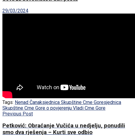
29/03/2024
Tags:
Nenad Čanak
sjednica Skupštine Crne Gore
sjednica
Skupštine Crne Gore o povjerenju Vladi Crne Gore
Previous Post
Petković: Obraćanje Vučića u nedjelju, ponudili
smo dva rješenja – Kurti sve odbio