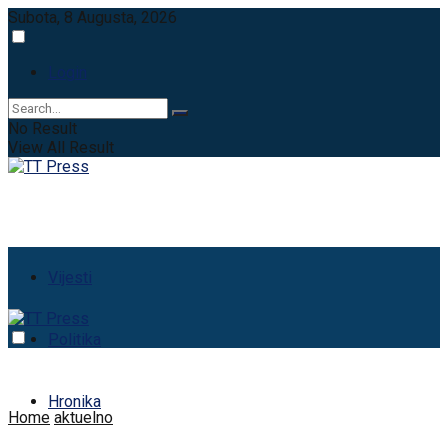
Subota, 8 Augusta, 2026
Login
No Result
View All Result
Vijesti
Politika
Hronika
Home
aktuelno