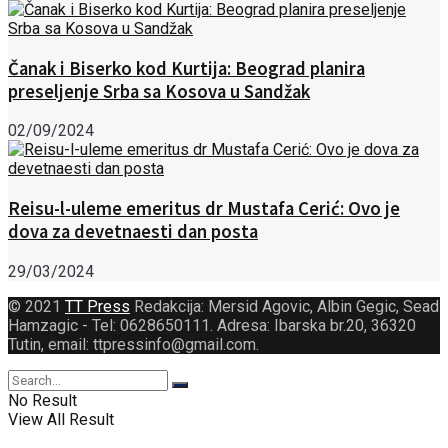
Čanak i Biserko kod Kurtija: Beograd planira
preseljenje Srba sa Kosova u Sandžak
02/09/2024
Reisu-l-uleme emeritus dr Mustafa Cerić: Ovo je
dova za devetnaesti dan posta
29/03/2024
© 2021
TT Press
Redakcija: Mersid Agovic, Albin Gegic, Sead
Hamzagic - Tel: 0628650111. Adresa: Ibarska br.20, 36320
Tutin, email: ttpressinfo@gmail.com
.
No Result
View All Result