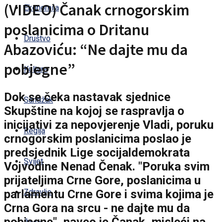
(VIDEO) Čanak crnogorskim
Ekonomija
poslanicima o Dritanu
Društvo
Abazoviću: “Ne dajte mu da
pobjegne”
Kultura
Dok se čeka nastavak sjednice
Sandžak
Skupštine na kojoj se raspravlja o
inicijativi za nepovjerenje Vladi, poruku
Regija
crnogorskim poslanicima poslao je
predsjednik Lige socijaldemokrata
Svijet
Vojvodine Nenad Čenak. "Poruka svim
prijateljima Crne Gore, poslanicima u
parlamentu Crne Gore i svima kojima je
Zdravlje
Crna Gora na srcu - ne dajte mu da
pobjegne", naveo je Čanak, misleći na