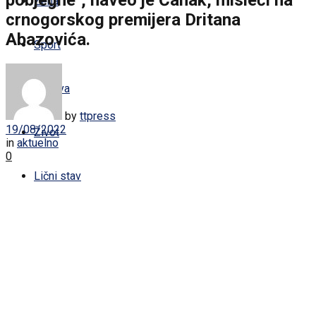
Žena
crnogorskog premijera Dritana
Abazovića.
Sport
Zabava
by
ttpress
19/08/2022
Život
in
aktuelno
0
Lični stav