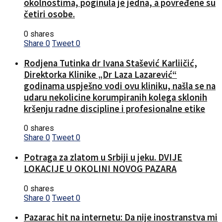
okolnostima, poginula je jedna, a povređene su
četiri osobe.
0 shares
Share
0
Tweet
0
Rodjena Tutinka dr Ivana Stašević Karliičić,
Direktorka Klinike „Dr Laza Lazarević“
godinama uspješno vodi ovu kliniku, našla se na
udaru nekolicine korumpiranih kolega sklonih
kršenju radne discipline i profesionalne etike
0 shares
Share
0
Tweet
0
Potraga za zlatom u Srbiji u jeku. DVIJE
LOKACIJE U OKOLINI NOVOG PAZARA
0 shares
Share
0
Tweet
0
Pazarac hit na internetu: Da nije inostranstva mi