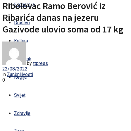
Ribolovac Ramo Berović iz
Ekonomija
Ribarića danas na jezeru
Društvo
Gazivode ulovio soma od 17 kg
Kultura
Sandžak
by
ttpress
22/08/2022
in
Zanimljivosti
Regija
0
Svijet
Zdravlje