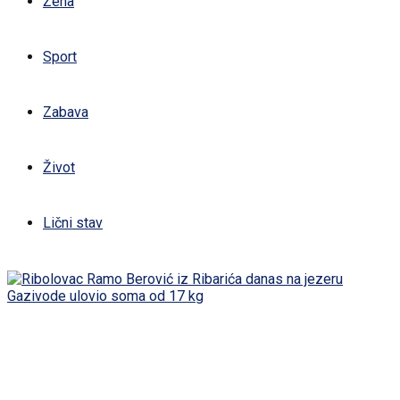
Žena
Sport
Zabava
Život
Lični stav