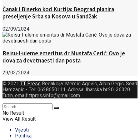
Čanak i Biserko kod Kurtija: Beograd planira
preseljenje Srba sa Kosova u Sandžak
02/09/2024
Reisu-l-uleme emeritus dr Mustafa Cerić: Ovo je
dova za devetnaesti dan posta
29/03/2024
© 2021
TT Press
Redakcija: Mersid Agovic, Albin Gegic, Sead
Hamzagic - Tel: 0628650111. Adresa: Ibarska br.20, 36320
Tutin, email: ttpressinfo@gmail.com
.
No Result
View All Result
Vijesti
Politika