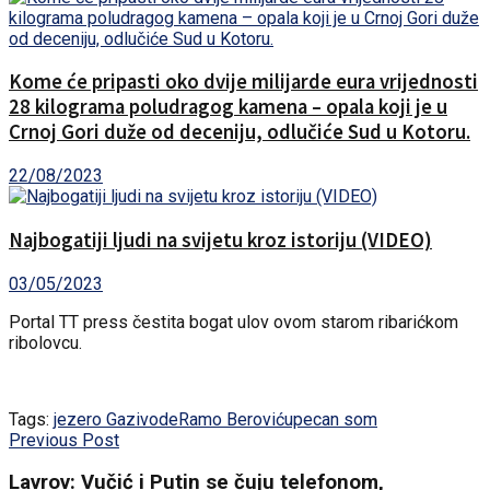
Kome će pripasti oko dvije milijarde eura vrijednosti
28 kilograma poludragog kamena – opala koji je u
Crnoj Gori duže od deceniju, odlučiće Sud u Kotoru.
22/08/2023
Najbogatiji ljudi na svijetu kroz istoriju (VIDEO)
03/05/2023
Portal TT press čestita bogat ulov ovom starom ribarićkom
ribolovcu.
Tags:
jezero Gazivode
Ramo Berović
upecan som
Previous Post
Lavrov: Vučić i Putin se čuju telefonom,