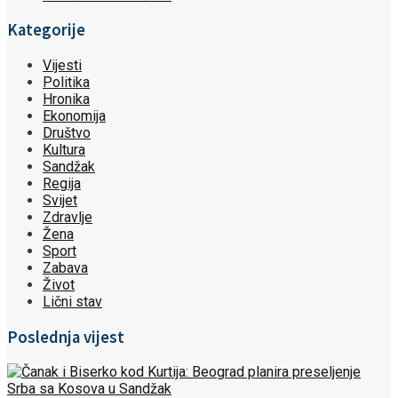
Kategorije
Vijesti
Politika
Hronika
Ekonomija
Društvo
Kultura
Sandžak
Regija
Svijet
Zdravlje
Žena
Sport
Zabava
Život
Lični stav
Poslednja vijest