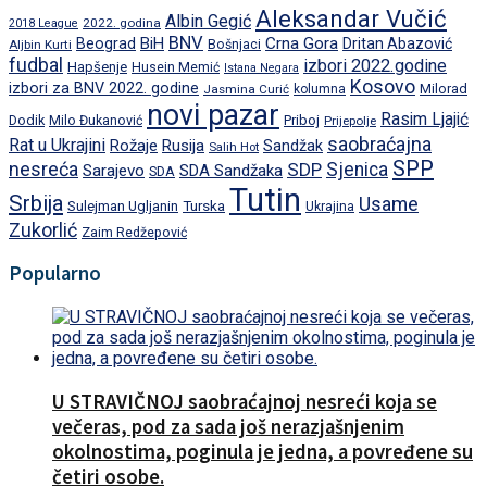
Aleksandar Vučić
Albin Gegić
2022. godina
2018 League
BNV
BiH
Crna Gora
Beograd
Dritan Abazović
Aljbin Kurti
Bošnjaci
fudbal
izbori 2022.godine
Hapšenje
Husein Memić
Istana Negara
Kosovo
izbori za BNV 2022. godine
Milorad
Jasmina Curić
kolumna
novi pazar
Rasim Ljajić
Dodik
Priboj
Milo Đukanović
Prijepolje
saobraćajna
Rat u Ukrajini
Rožaje
Rusija
Sandžak
Salih Hot
SPP
nesreća
SDP
Sjenica
Sarajevo
SDA Sandžaka
SDA
Tutin
Srbija
Usame
Turska
Sulejman Ugljanin
Ukrajina
Zukorlić
Zaim Redžepović
Popularno
U STRAVIČNOJ saobraćajnoj nesreći koja se
večeras, pod za sada još nerazjašnjenim
okolnostima, poginula je jedna, a povređene su
četiri osobe.