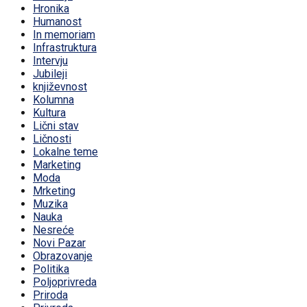
Hronika
Humanost
In memoriam
Infrastruktura
Intervju
Jubileji
književnost
Kolumna
Kultura
Lični stav
Ličnosti
Lokalne teme
Marketing
Moda
Mrketing
Muzika
Nauka
Nesreće
Novi Pazar
Obrazovanje
Politika
Poljoprivreda
Priroda