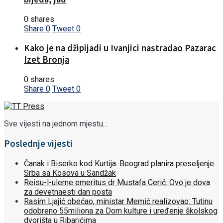
0 shares
Share
0
Tweet
0
Kako je na džipijadi u Ivanjici nastradao Pazarac
Izet Bronja
0 shares
Share
0
Tweet
0
Sve vijesti na jednom mjestu...
Poslednje vijesti
Čanak i Biserko kod Kurtija: Beograd planira preseljenje
Srba sa Kosova u Sandžak
Reisu-l-uleme emeritus dr Mustafa Cerić: Ovo je dova
za devetnaesti dan posta
Rasim Ljajić obećao, ministar Memić realizovao: Tutinu
odobreno 55miliona za Dom kulture i uređenje školskog
dvorišta u Ribarićima