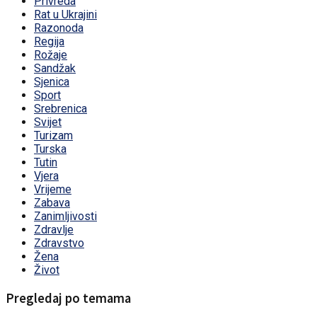
Privreda
Rat u Ukrajini
Razonoda
Regija
Rožaje
Sandžak
Sjenica
Sport
Srebrenica
Svijet
Turizam
Turska
Tutin
Vjera
Vrijeme
Zabava
Zanimljivosti
Zdravlje
Zdravstvo
Žena
Život
Pregledaj po temama