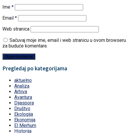
Ime
*
Email
*
Web stranica
Sačuvaj moje ime, email i web stranicu u ovom browseru
za buduće komentare.
Pregledaj po kategorijama
aktuelno
Analiza
Arhiva
Avantura
Dijaspora
Društvo
Ekologija
Ekonomija
El Merhum
Historija