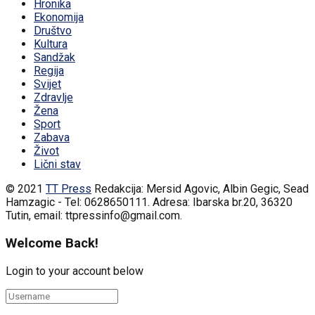
Hronika
Ekonomija
Društvo
Kultura
Sandžak
Regija
Svijet
Zdravlje
Žena
Sport
Zabava
Život
Lični stav
© 2021
TT Press
Redakcija: Mersid Agovic, Albin Gegic, Sead
Hamzagic - Tel: 0628650111. Adresa: Ibarska br.20, 36320
Tutin, email: ttpressinfo@gmail.com
.
Welcome Back!
Login to your account below