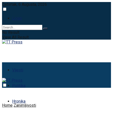
Četvrtak, 6 Augusta, 2026
Login
No Result
View All Result
Vijesti
Politika
Hronika
Home
Zanimljivosti