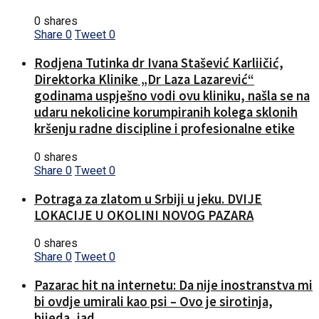
0 shares
Share
0
Tweet
0
Rodjena Tutinka dr Ivana Stašević Karliičić,
Direktorka Klinike „Dr Laza Lazarević“
godinama uspješno vodi ovu kliniku, našla se na
udaru nekolicine korumpiranih kolega sklonih
kršenju radne discipline i profesionalne etike
0 shares
Share
0
Tweet
0
Potraga za zlatom u Srbiji u jeku. DVIJE
LOKACIJE U OKOLINI NOVOG PAZARA
0 shares
Share
0
Tweet
0
Pazarac hit na internetu: Da nije inostranstva mi
bi ovdje umirali kao psi – Ovo je sirotinja,
bijeda, jad