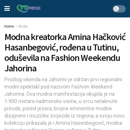
Home
Moda
Modna kreatorka Amina Hačković
Hasanbegović, rođena u Tutinu,
oduševila na Fashion Weekendu
Jahorina
Prošlog vikenda na Jahorini je održan prvi regionalni
modni spektakl pod nazivom Fashion Weekend
Jahorina. Ova modna manifestacija okupila je na
1.900 metara nadmorske visine, u srcu netaknute
prirode, pored jezera, brojne eminentne modne
dizajnere i muzičke zvijezde iz regiona, a svoju novu
kolekciju prikazala je i Amina Hasenbegović, modna