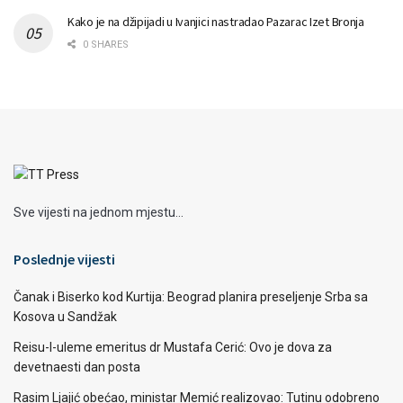
Kako je na džipijadi u Ivanjici nastradao Pazarac Izet Bronja
0 SHARES
Sve vijesti na jednom mjestu...
Poslednje vijesti
Čanak i Biserko kod Kurtija: Beograd planira preseljenje Srba sa
Kosova u Sandžak
Reisu-l-uleme emeritus dr Mustafa Cerić: Ovo je dova za
devetnaesti dan posta
Rasim Ljajić obećao, ministar Memić realizovao: Tutinu odobreno