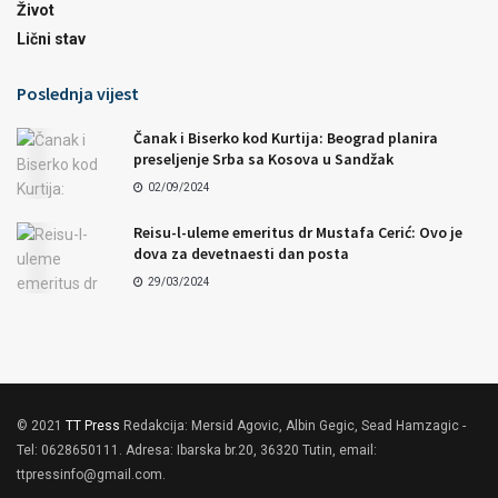
Život
Lični stav
Poslednja vijest
Čanak i Biserko kod Kurtija: Beograd planira
preseljenje Srba sa Kosova u Sandžak
02/09/2024
Reisu-l-uleme emeritus dr Mustafa Cerić: Ovo je
dova za devetnaesti dan posta
29/03/2024
© 2021
TT Press
Redakcija: Mersid Agovic, Albin Gegic, Sead Hamzagic -
Tel: 0628650111. Adresa: Ibarska br.20, 36320 Tutin, email:
ttpressinfo@gmail.com
.