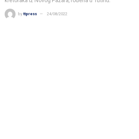
kretoraka iz Novog Pazara, rođena u Tutinu.
by
ttpress
24/08/2022