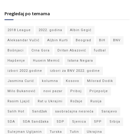
Pregledaj po temama
2018 League
2022. godina
Albin Gegić
Aleksandar Vučić
Aljbin Kurti
Beograd
BiH
BNV
Bošnjaci
Crna Gora
Dritan Abazović
fudbal
Hapšenje
Husein Memić
Istana Negara
izbori 2022.godine
izbori za BNV 2022. godine
Jasmina Curić
kolumna
Kosovo
Milorad Dodik
Milo Đukanović
novi pazar
Priboj
Prijepolje
Rasim Ljajić
Rat u Ukrajini
Rožaje
Rusija
Salih Hot
Sandžak
saobraćajna nesreća
Sarajevo
SDA
SDA Sandžaka
SDP
Sjenica
SPP
Srbija
Sulejman Ugljanin
Turska
Tutin
Ukrajina