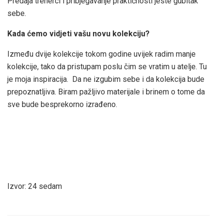
Predaja trenerci i pribjegavanje praktičnosti jeste gubitak
sebe.
Kada ćemo vidjeti vašu novu kolekciju?
Između dvije kolekcije tokom godine uvijek radim manje
kolekcije, tako da pristupam poslu čim se vratim u atelje. Tu
je moja inspiracija. Da ne izgubim sebe i da kolekcija bude
prepoznatljiva. Biram pažljivo materijale i brinem o tome da
sve bude besprekorno izrađeno.
Izvor: 24 sedam