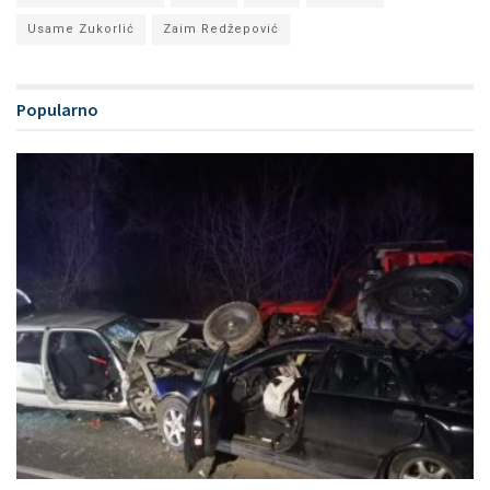
Usame Zukorlić
Zaim Redžepović
Popularno