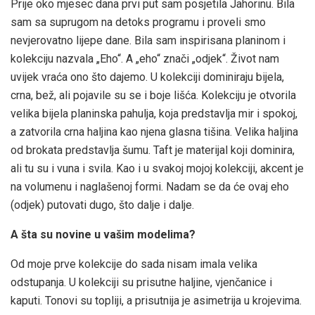
Prije oko mjesec dana prvi put sam posjetila Jahorinu. Bila
sam sa suprugom na detoks programu i proveli smo
nevjerovatno lijepe dane. Bila sam inspirisana planinom i
kolekciju nazvala „Eho“. A „eho“ znači „odjek“. Život nam
uvijek vraća ono što dajemo. U kolekciji dominiraju bijela,
crna, bež, ali pojavile su se i boje lišća. Kolekciju je otvorila
velika bijela planinska pahulja, koja predstavlja mir i spokoj,
a zatvorila crna haljina kao njena glasna tišina. Velika haljina
od brokata predstavlja šumu. Taft je materijal koji dominira,
ali tu su i vuna i svila. Kao i u svakoj mojoj kolekciji, akcent je
na volumenu i naglašenoj formi. Nadam se da će ovaj eho
(odjek) putovati dugo, što dalje i dalje.
A šta su novine u vašim modelima?
Od moje prve kolekcije do sada nisam imala velika
odstupanja. U kolekciji su prisutne haljine, vjenčanice i
kaputi. Tonovi su topliji, a prisutnija je asimetrija u krojevima.