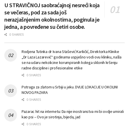
U STRAVIČNOJ saobraćajnoj nesreći koja
se večeras, pod za sada još
nerazjašnjenim okolnostima, poginula je
jedna, a povređene su četiri osobe.
0 SHARES
Rodjena Tutinka dr Ivana Stašević Karliičić, Direktorka Klinike
„Dr Laza Lazarević“ godinama uspješno vodi ovu kliniku, našla
se na udaru nekolicine korumpiranih kolega sklonih kršenju
radne discipline i profesionalne etike
0 SHARES
Potraga za zlatom u Srbiji u jeku. DVIJE LOKACIJE U OKOLINI
NOVOG PAZARA
0 SHARES
Pazarac hit na internetu: Da nije inostranstva mi bi ovdje umirali
kao psi – Ovo je sirotinja, bijeda, jad
0 SHARES