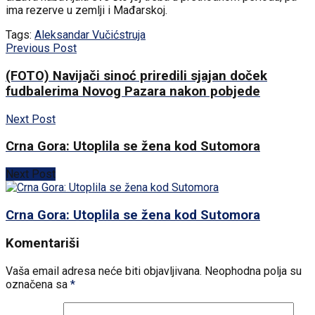
ima rezerve u zemlji i Mađarskoj.
Tags:
Aleksandar Vučić
struja
Previous Post
(FOTO) Navijači sinoć priredili sjajan doček
fudbalerima Novog Pazara nakon pobjede
Next Post
Crna Gora: Utoplila se žena kod Sutomora
Next Post
Crna Gora: Utoplila se žena kod Sutomora
Komentariši
Vaša email adresa neće biti objavljivana.
Neophodna polja su
označena sa
*