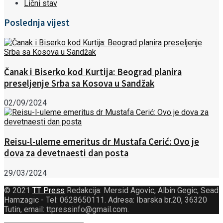
Lični stav
Poslednja vijest
Čanak i Biserko kod Kurtija: Beograd planira
preseljenje Srba sa Kosova u Sandžak
02/09/2024
Reisu-l-uleme emeritus dr Mustafa Cerić: Ovo je
dova za devetnaesti dan posta
29/03/2024
© 2021
TT Press
Redakcija: Mersid Agovic, Albin Gegic, Sead
Hamzagic - Tel: 0628650111. Adresa: Ibarska br.20, 36320
Tutin, email: ttpressinfo@gmail.com
.