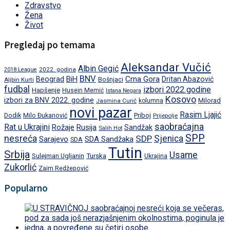
Zdravstvo
Žena
Život
Pregledaj po temama
Aleksandar Vučić
Albin Gegić
2022. godina
2018 League
BNV
BiH
Crna Gora
Beograd
Dritan Abazović
Aljbin Kurti
Bošnjaci
fudbal
izbori 2022.godine
Hapšenje
Husein Memić
Istana Negara
Kosovo
izbori za BNV 2022. godine
Milorad
Jasmina Curić
kolumna
novi pazar
Rasim Ljajić
Dodik
Priboj
Milo Đukanović
Prijepolje
saobraćajna
Rat u Ukrajini
Rožaje
Rusija
Sandžak
Salih Hot
SPP
nesreća
SDP
Sjenica
Sarajevo
SDA Sandžaka
SDA
Tutin
Srbija
Usame
Turska
Sulejman Ugljanin
Ukrajina
Zukorlić
Zaim Redžepović
Popularno