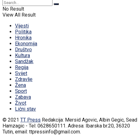
No Result
View All Result
Vijesti
Politika
Hronika
Ekonomija
Društvo
Kultura
Sandžak
Regija
Svijet
Zdravlje
Žena
Sport
Zabava
Život
Lični stav
© 2021
TT Press
Redakcija: Mersid Agovic, Albin Gegic, Sead
Hamzagic - Tel: 0628650111. Adresa: Ibarska br.20, 36320
Tutin, email: ttpressinfo@gmail.com
.