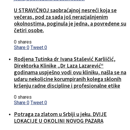
U STRAVIČNOJ saobraćajnoj nesreći koja se
večeras, pod za sada još nerazjašnjenim
okolnostima, poginula je jedna, a povređene su
četiri osobe.
0 shares
Share
0
Tweet
0
Rodjena Tutinka dr Ivana Stašević Karliičić,
Direktorka Klinike „Dr Laza Lazarević“
godinama uspješno vodi ovu kliniku, našla se na
udaru nekolicine korumpiranih kolega sklonih
kršenju radne discipline i profesionalne etike
0 shares
Share
0
Tweet
0
Potraga za zlatom u Srbiji u jeku. DVIJE
LOKACIJE U OKOLINI NOVOG PAZARA