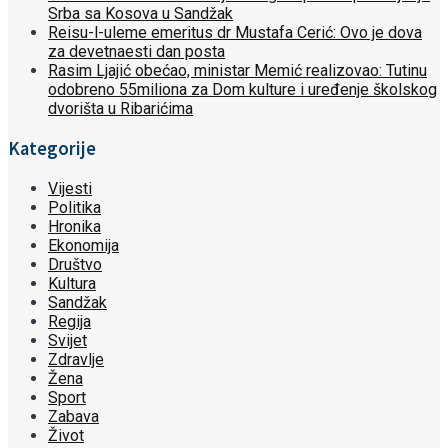
Srba sa Kosova u Sandžak
Reisu-l-uleme emeritus dr Mustafa Cerić: Ovo je dova
za devetnaesti dan posta
Rasim Ljajić obećao, ministar Memić realizovao: Tutinu
odobreno 55miliona za Dom kulture i uređenje školskog
dvorišta u Ribarićima
Kategorije
Vijesti
Politika
Hronika
Ekonomija
Društvo
Kultura
Sandžak
Regija
Svijet
Zdravlje
Žena
Sport
Zabava
Život