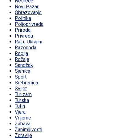
Nesreće
Novi Pazar
Obrazovanje
Politika
Poljoprivreda
Priroda
Privreda
Rat u Ukrajini
Razonoda
Regija
Rožaje
Sandžak
Sjenica
Sport
Srebrenica
Svijet
Turizam
Turska
Tutin
Vjera
Vrijeme
Zabava
Zanimljivosti
Zdravlje