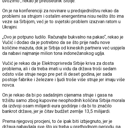
uvozimo“, rekao je predsednik Srbije.
On je na konferenciji za novinare u predsjedništvu rekao da
problemi sa strujom i ostalim energentima nisu nešto što ima
veze sa Srbijom, već je to svjetski problem izazvan ratom u
Ukrajini.
„Ovo je potpuno ludilo. Računajte bukvalno na pakao“, rekao je
Vučić i dodao da je potrebno da se što prije nađu nove
količine mazuta, dok je Srbija od kineskih partnera već uspjela
da nabavi najmanje milion tona indonežanskog uglja.
Vučić je rekao da je Elektroprivreda Srbije kriva za dosta
problema, ali i da treba imati u vidu da država troši sedam
odsto više struje nego pre pet ili deset godina, jer sada
postoje fabrike i železare i ljudi troše više struje jer imaju više
novca.
On je rekao da bi po sadašnjim cijenama struje i gasa na
tržištu samo zbog kupovine neophodnih količina Srbija morala
da izdvoji osam milijardi eura godišnje i da bi to značilo
bankrot države, jer je čitav budžet zemlje 13,5 milijardi.
Prema njegovoj procjeni, to će ipak biti izbjegnuto, jer je
država nabavljala sve što joj treba u prethodnom periodu, pa