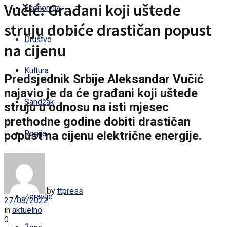
Vučić: Građani koji uštede
Ekonomija
struju dobiće drastičan popust
Društvo
na cijenu
Kultura
Predsjednik Srbije Aleksandar Vučić
najavio je da će građani koji uštede
Sandžak
struju u odnosu na isti mjesec
prethodne godine dobiti drastičan
popust na cijenu električne energije.
Regija
Svijet
by
ttpress
Zdravlje
27/08/2022
in
aktuelno
0