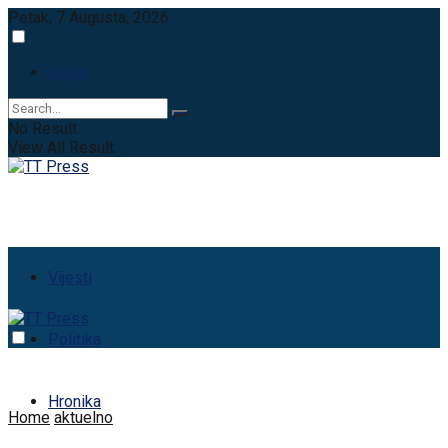
Petak, 7 Augusta, 2026
Login
No Result
View All Result
Vijesti
Politika
Hronika
Home
aktuelno