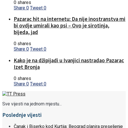
0 shares
Share
0
Tweet
0
Pazarac hit na internetu: Da nije inostranstva mi
bi ovdje umirali kao psi – Ovo je sirotinja,
bijeda, jad
0 shares
Share
0
Tweet
0
Kako je na džipijadi u Ivanjici nastradao Pazarac
Izet Bronja
0 shares
Share
0
Tweet
0
Sve vijesti na jednom mjestu...
Poslednje vijesti
Čanak i Biserko kod Kurtija: Beograd planira preseljenje