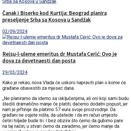
Čanak i Biserko kod Kurtija: Beograd planira
preseljenje Srba sa Kosova u Sandžak
02/09/2024
Reisu-l-uleme emeritus dr Mustafa Cerić: Ovo je
dova za devetnaesti dan posta
29/03/2024
Kako je rekao, nova Vlada će uskoro napraviti plan o kome će
građane obavestiti za mjesec dana.
„Ne planiramo da idemo sa isključenjima, ali oni koji sami budu
štedili dramatično manje će platiti, daćemo dodatni popust, jer
nam je jeftinije da platimo 57 eura svoje proizvodnje. Da
građani ne osjete ništa, da ušetede i da im račun umjesto
četiri hiljade bude tri. I bez obzira što ćemo da gubimo pare
na taj način, u stvari ćemo da zaradimo, jer ćemo manje da