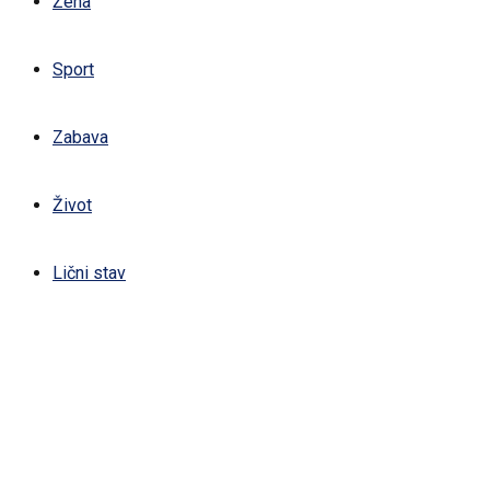
Žena
Sport
Zabava
Život
Lični stav