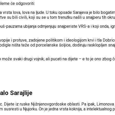
dileme će odgovoriti:
a vrsta lova, lova na ljude. U toku opsade Sarajeva je bilo bogat
 su bili civili, koji su se u tom trenutku našli u snajperu tih okru
puš-pauzama ubijanja odmjenjuju snajperiste VRS-a i koji onda, igra
opije i protuve, zadojene politikom i ideologijom krvi i tla Dob
digle ništa teže od porcelanske šoljice, dodiruju rasklopljen snaj
a to može svaki drugi vojnik; ali pucati na dijete – e to je ono zbo
alo Sarajlije
c. Dijete iz ruske Njižnjenovgordoske oblasti. Pa ipak, Limonova j
susresti u Njujorku. On je jedna vrsta koknija, a intelektualnog pa