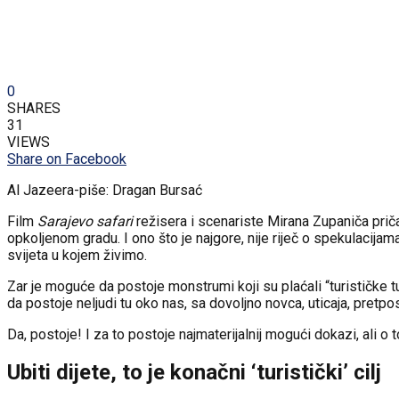
0
SHARES
31
VIEWS
Share on Facebook
Al Jazeera-piše: Dragan Bursać
Film
Sarajevo safari
režisera i scenariste Mirana Zupaniča prič
opkoljenom gradu. I ono što je najgore, nije riječ o spekulacijam
svijeta u kojem živimo.
Zar je moguće da postoje monstrumi koji su plaćali “turističke tu
da postoje neljudi tu oko nas, sa dovoljno novca, uticaja, pretpo
Da, postoje! I za to postoje najmaterijalnij mogući dokazi, ali o
Ubiti dijete, to je konačni ‘turistički’ cilj