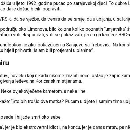
radžića u ljeto 1992. godine pucao po sarajevskoj djeci. To đubr
kao da je došao bicikl popraviti.
, da se vježba, da trenira da se smije, da u ubijanju, u safariju 
odručju oko Limonova, bilo ko zna koliko poznatih “umjetnika“ što b
ju voli eksponirati, voli se pokazivati, pa su ga kamere BBC-ija
a engleskom jeziku, pokazujući na Sarajevo sa Trebevića. Na kons
htjeli prihvatiti islam bili protjerani u planine”.
iru
rotuvi, čovjeku koji nikada nikome značiti neće, ostao je zapis kame
lagivanja leševa na Korićanskim stijenama.
je. Neke ovjekovječene kamerom, a neke i ne.
že: “Što bih trošio dva metka? Pucam u dijete i samim time ubijem 
 opsade i hiljade smrt oko sebe.
 jer je bio ekstrovertni idiot i, na koncu, jer je danas mrtav, pa 