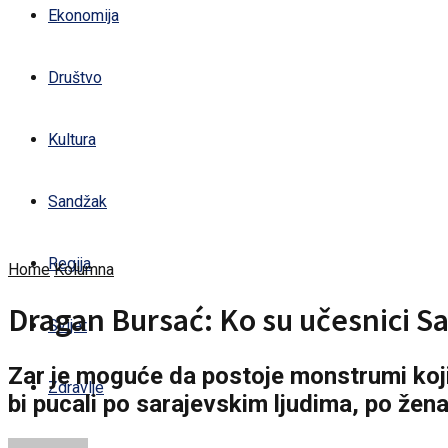
Ekonomija
Društvo
Kultura
Sandžak
Regija
Home
Kolumna
Dragan Bursać: Ko su učesnici Sa
Svijet
Zar je moguće da postoje monstrumi koji su
Zdravlje
bi pucali po sarajevskim ljudima, po žena