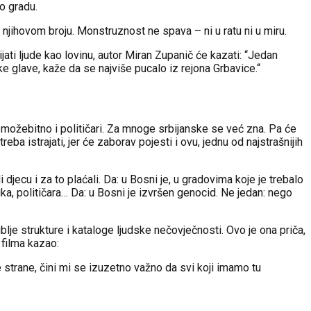
o gradu.
 njihovom broju. Monstruznost ne spava – ni u ratu ni u miru.
bijati ljude kao lovinu, autor Miran Zupanič će kazati: “Jedan
dske glave, kaže da se najviše pucalo iz rejona Grbavice.“
i možebitno i političari. Za mnoge srbijanske se već zna. Pa će
treba istrajati, jer će zaborav pojesti i ovu, jednu od najstrašnijih
i djecu i za to plaćali. Da: u Bosni je, u gradovima koje je trebalo
nika, političara… Da: u Bosni je izvršen genocid. Ne jedan: nego
blje strukture i kataloge ljudske nečovječnosti. Ovo je ona priča,
r filma kazao:
ge strane, čini mi se izuzetno važno da svi koji imamo tu