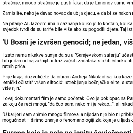
strašnije, mnogo strašnije je pusti fakat da je Limonov samo vrh
Zamislite, neko je davao novac da ubija djecu, e da bi se nakon 
Na pitanje Al Jazeere ima li saznanja koliko je to koštalo, kolika 
svjedok tvrdi da su tarife bile više ako su pogodili dijete. Taj i
‘U Bosni je izvršen genocid; ne jedan, više
I zato nema nikakve sumje da su u “Sarajevskom safariju“ učestov
biti jedan od najvažnijih istraživačkih zadataka složiti čitanku tih 
ratnih priča.
Prije kraja, dozvolićete da citiram Andreja Nikolaidisa, koji kaže:
‘etnički očistiti’ vršen elitocid: istrebljenje bošnjačke elite, s
više njih.“
I ovaj dokumentari film je samo početak. Ovo je poklopac na Pando
za koju će reći mnogi, “da čuo sam, neko mi je rekao…”, ali nikad n
“U karijeri sam snimio mnogo filmova, a nijedan nije bio ni pribl
mogućnost – širimo znanje o fenomenologiji zla koje je u ljudsk
Evropa koja je pala na ispitu čovječnosti