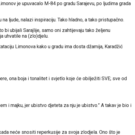
e Limonov je upuvacalo M-84 po gradu Sarajevu, po ljudima grada
na ljude, nalazi inspiraciju. Tako hladno, a tako pristupačno.
i ubijali Sarajlije, samo oni zahtijevaju tako željenu
 uhvatile na (zlo)djelu.
tataciju Limonova kako u gradu ima dosta džamija, Karadžić
re, ona boja i tonalitet i svjetlo koje će obilježiti SVE; sve od
i majku, jer ubistvo djeteta za nju je ubistvo.” A takav je bio i
nikada neće snositi reperkusije za svoja zlodjela. Ono što je