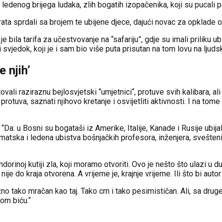
 ledenog brijega ludaka, zlih bogatih izopačenika, koji su pucali p
rata sprdali sa brojem te ubijene djece, dajući novac za opklade o
je bila tarifa za učestvovanje na “safariju”, gdje su imali priliku u
sti svjedok, koji je i sam bio više puta prisutan na tom lovu na lju
 njih’
ali raziraznu bejlosvjetski “umjetnici“, protuve svih kalibara, al
protuva, saznati njihovo kretanje i osvijetliti aktivnosti. I na tome 
 “Da: u Bosni su bogataši iz Amerike, Italije, Kanade i Rusije ubijal
istematska i ledena ubistva bošnjačkih profesora, inženjera, svešte
rinoj kutiji zla, koji moramo otvoriti. Ovo je nešto što ulazi u du
ije do kraja otvorena. A vrijeme je, krajnje vrijeme. Ili što bi auto
ižno tako mračan kao taj. Tako crn i tako pesimističan. Ali, sa dru
om biću.“