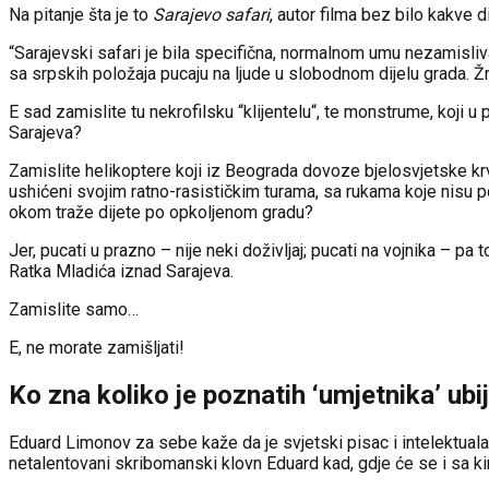
Na pitanje šta je to
Sarajevo safari
, autor filma bez bilo kakve 
“Sarajevski safari je bila specifična, normalnom umu nezamisliv
sa srpskih položaja pucaju na ljude u slobodnom dijelu grada. Žrtve
E sad zamislite tu nekrofilsku “klijentelu“, te monstrume, koji u 
Sarajeva?
Zamislite helikoptere koji iz Beograda dovoze bjelosvjetske krv
ushićeni svojim ratno-rasističkim turama, sa rukama koje nisu po
okom traže dijete po opkoljenom gradu?
Jer, pucati u prazno – nije neki doživljaj; pucati na vojnika – p
Ratka Mladića iznad Sarajeva.
Zamislite samo…
E, ne morate zamišljati!
Ko zna koliko je poznatih ‘umjetnika’ ubij
Eduard Limonov za sebe kaže da je svjetski pisac i intelektuala
netalentovani skribomanski klovn Eduard kad, gdje će se i sa kim 