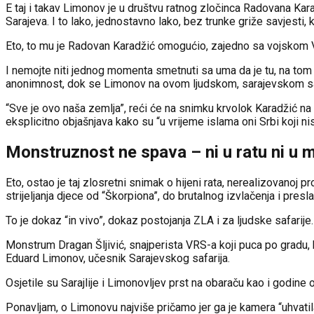
E taj i takav Limonov je u društvu ratnog zločinca Radovana Ka
Sarajeva. I to lako, jednostavno lako, bez trunke griže savjesti, 
Eto, to mu je Radovan Karadžić omogućio, zajedno sa vojskom VRS-a
I nemojte niti jednog momenta smetnuti sa uma da je tu, na tom p
anonimnost, dok se Limonov na ovom ljudskom, sarajevskom safari
“Sve je ovo naša zemlja”, reći će na snimku krvolok Karadžić n
eksplicitno objašnjava kako su “u vrijeme islama oni Srbi koji nisu 
Monstruznost ne spava – ni u ratu ni u m
Eto, ostao je taj zlosretni snimak o hijeni rata, nerealizovanoj p
strijeljanja djece od “Škorpiona”, do brutalnog izvlačenja i pres
To je dokaz “in vivo”, dokaz postojanja ZLA i za ljudske safari
Monstrum Dragan Šljivić, snajperista VRS-a koji puca po gradu, ka
Eduard Limonov, učesnik Sarajevskog safarija.
Osjetile su Sarajlije i Limonovljev prst na obaraču kao i godine
Ponavljam, o Limonovu najviše pričamo jer ga je kamera “uhvatila“,