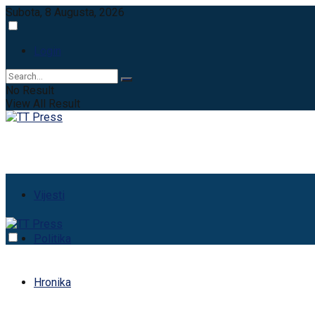
Subota, 8 Augusta, 2026
Login
No Result
View All Result
Vijesti
Politika
Hronika