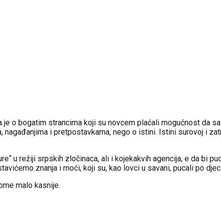
a je o bogatim strancima koji su novcem plaćali mogućnost da sa
a, nagađanjima i pretpostavkama, nego o istini. Istini surovoj i zat
re“ u režiji srpskih zločinaca, ali i kojekakvih agencija, e da bi 
stavićemo znanja i moći, koji su, kao lovci u savani, pucali po dje
 tome malo kasnije.