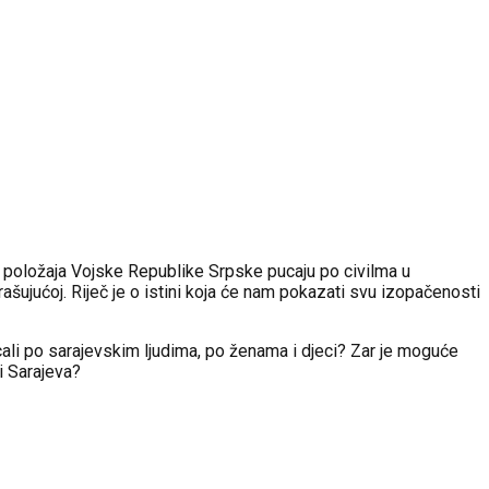
 položaja Vojske Republike Srpske pucaju po civilma u
rašujućoj. Riječ je o istini koja će nam pokazati svu izopačenosti
pucali po sarajevskim ljudima, po ženama i djeci? Zar je moguće
ci Sarajeva?