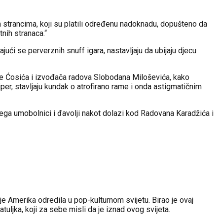
im strancima, koji su platili određenu nadoknadu, dopušteno da
tnih stranaca.“
jući se perverznih snuff igara, nastavljaju da ubijaju djecu
rice Ćosića i izvođača radova Slobodana Miloševića, kako
per, stavljaju kundak o atrofirano rame i onda astigmatičnim
g čega umobolnici i đavolji nakot dolazi kod Radovana Karadžića i
e Amerika odredila u pop-kulturnom svijetu. Birao je ovaj
tuljka, koji za sebe misli da je iznad ovog svijeta.