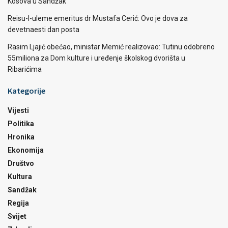
Kosova u Sandžak
Reisu-l-uleme emeritus dr Mustafa Cerić: Ovo je dova za
devetnaesti dan posta
Rasim Ljajić obećao, ministar Memić realizovao: Tutinu odobreno
55miliona za Dom kulture i uređenje školskog dvorišta u
Ribarićima
Kategorije
Vijesti
Politika
Hronika
Ekonomija
Društvo
Kultura
Sandžak
Regija
Svijet