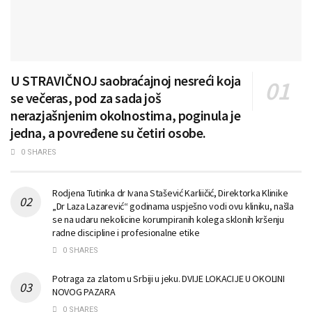
U STRAVIČNOJ saobraćajnoj nesreći koja
se večeras, pod za sada još
nerazjašnjenim okolnostima, poginula je
jedna, a povređene su četiri osobe.
0 SHARES
Rodjena Tutinka dr Ivana Stašević Karliičić, Direktorka Klinike
„Dr Laza Lazarević“ godinama uspješno vodi ovu kliniku, našla
se na udaru nekolicine korumpiranih kolega sklonih kršenju
radne discipline i profesionalne etike
0 SHARES
Potraga za zlatom u Srbiji u jeku. DVIJE LOKACIJE U OKOLINI
NOVOG PAZARA
0 SHARES