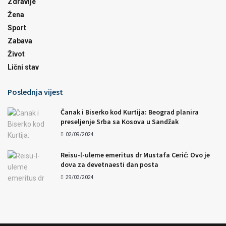
Zdravlje
Žena
Sport
Zabava
Život
Lični stav
Poslednja vijest
Čanak i Biserko kod Kurtija: Beograd planira
preseljenje Srba sa Kosova u Sandžak
02/09/2024
Reisu-l-uleme emeritus dr Mustafa Cerić: Ovo je
dova za devetnaesti dan posta
29/03/2024