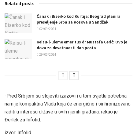
Related posts
Čanak i Biserko kod Kurtija: Beograd planira
preseljenje Srba sa Kosova u Sandžak
02/09/2024
Reisu-l-uleme emeritus dr Mustafa Cerić: Ovo je
dova za devetnaesti dan posta
29/03/2024
-Pred Srbijom su slojeviti izazovi i u tom svjetlu potrebna
nam je kompaktna Vlada koja će energično i sinhronizovano
raditi u interesu države u svih njenih građana, rekao je
Đerlek za Infolid.
izvor: Infolid