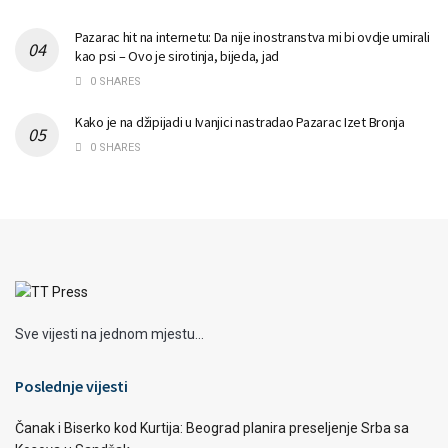
Pazarac hit na internetu: Da nije inostranstva mi bi ovdje umirali
kao psi – Ovo je sirotinja, bijeda, jad
0 SHARES
Kako je na džipijadi u Ivanjici nastradao Pazarac Izet Bronja
0 SHARES
Sve vijesti na jednom mjestu...
Poslednje vijesti
Čanak i Biserko kod Kurtija: Beograd planira preseljenje Srba sa