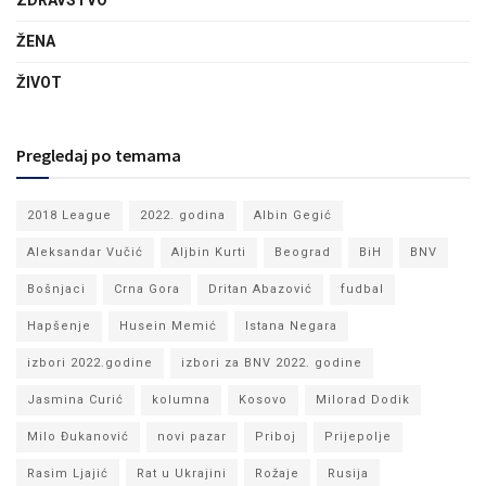
ŽENA
ŽIVOT
Pregledaj po temama
2018 League
2022. godina
Albin Gegić
Aleksandar Vučić
Aljbin Kurti
Beograd
BiH
BNV
Bošnjaci
Crna Gora
Dritan Abazović
fudbal
Hapšenje
Husein Memić
Istana Negara
izbori 2022.godine
izbori za BNV 2022. godine
Jasmina Curić
kolumna
Kosovo
Milorad Dodik
Milo Đukanović
novi pazar
Priboj
Prijepolje
Rasim Ljajić
Rat u Ukrajini
Rožaje
Rusija