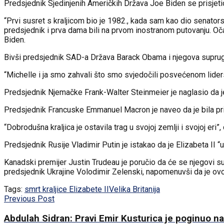
Predsjednik Sjedinjenih Američkih Država Joe Biden se prisjetio
“Prvi susret s kraljicom bio je 1982., kada sam kao dio senators
predsjednik i prva dama bili na prvom inostranom putovanju. Oča
Biden.
Bivši predsjednik SAD-a Država Barack Obama i njegova supruga 
“Michelle i ja smo zahvali što smo svjedočili posvećenom lide
Predsjednik Njemačke Frank-Walter Steinmeier je naglasio da je E
Predsjednik Francuske Emmanuel Macron je naveo da je bila prij
“Dobrodušna kraljica je ostavila trag u svojoj zemlji i svojoj eri”,
Predsjednik Rusije Vladimir Putin je istakao da je Elizabeta II “u
Kanadski premijer Justin Trudeau je poručio da će se njegovi sugr
predsjednik Ukrajine Volodimir Zelenski, napomenuvši da je ovo “
Tags:
smrt kraljice Elizabete II
Velika Britanija
Previous Post
Abdulah Sidran: Pravi Emir Kusturica je poginuo na 