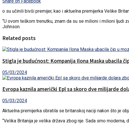
Share on Facebook
o su učinili bivši premijer, kao i aktuelna premijerka Velike Brita
“U ovom teškom trenutku, znam da su se milioni i milioni ljudi zaus
Johnson.
Related posts
Stigla je budućnost: Kompanija Ilona Maska ubacila č
05/03/2024
Evropa kaznila američki Epl sa skoro dve milijarde do
05/03/2024
Aktuelna premijerka obratila se britanskoj naciji nakon što je obj
“Velika Britanija je velika država zbog nje. Sada smo moderna, dina