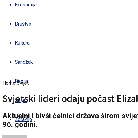
Ekonomija
Društvo
Kultura
Sandžak
Regija
Home
Svijet
Svjetski lideri odaju počast Eliza
Svijet
Aktuelni i bivši čelnici država širom svij
Zdravlje
96. godini.