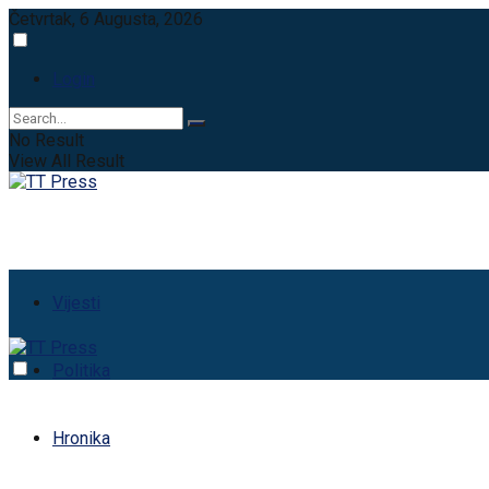
Četvrtak, 6 Augusta, 2026
Login
No Result
View All Result
Vijesti
Politika
Hronika