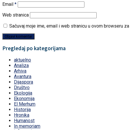
Email
*
Web stranica
Sačuvaj moje ime, email i web stranicu u ovom browseru z
Pregledaj po kategorijama
aktuelno
Analiza
Arhiva
Avantura
Dijaspora
Društvo
Ekologija
Ekonomija
El Merhum
Historija
Hronika
Humanost
In memoriam