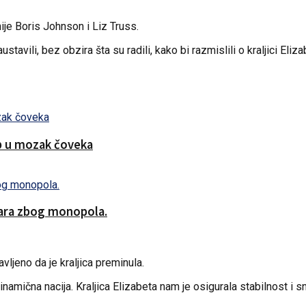
nije Boris Johnson i Liz Truss.
tavili, bez obzira šta su radili, kako bi razmislili o kraljici Eliz
ip u mozak čoveka
lara zbog monopola.
avljeno da je kraljica preminula.
mična nacija. Kraljica Elizabeta nam je osigurala stabilnost i snagu