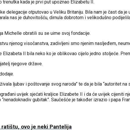
 trenutka kada je prvi put upoznao Elizabetu II.
ke delegacije otputovao u Veliku Britaniju. Bila nam je čast da j
rala nas je duhovitošću, dirnula dobrotom i velikodušno podijelil
Michelle obratili su se uime svoj fondacije.
rstvu njenog visočanstva, zadivljeni smo njenim nasljeđem, neum
lizabeta II bila neko ko je oblikovao cijelo jedno stoljeće. Prem
atelj njegove države.
 dodaje.
živala ljubav i poštovanje svog naroda” te da je bila “autoritet na 
ađani uvijek sjećati kraljice Elizabete II i da će uvijek cijeniti 
nenadoknadiv gubitak”. Saučešće je također izrazio i papa Franjo.
ratištu, ovo je neki Pantelija