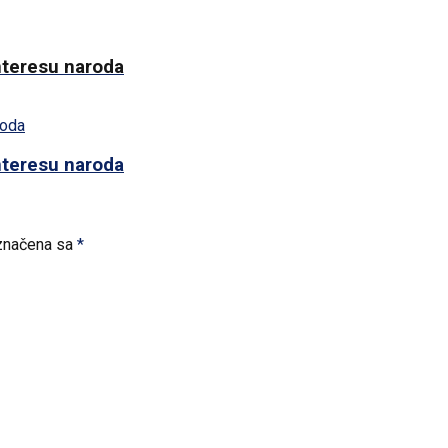
interesu naroda
interesu naroda
značena sa
*