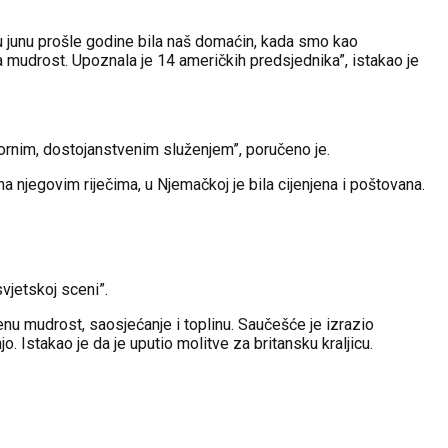
e u junu prošle godine bila naš domaćin, kada smo kao
a mudrost. Upoznala je 14 američkih predsjednika”, istakao je
ornim, dostojanstvenim služenjem”, poručeno je.
a njegovim riječima, u Njemačkoj je bila cijenjena i poštovana.
svjetskoj sceni”.
njenu mudrost, saosjećanje i toplinu. Saučešće je izrazio
 Istakao je da je uputio molitve za britansku kraljicu.