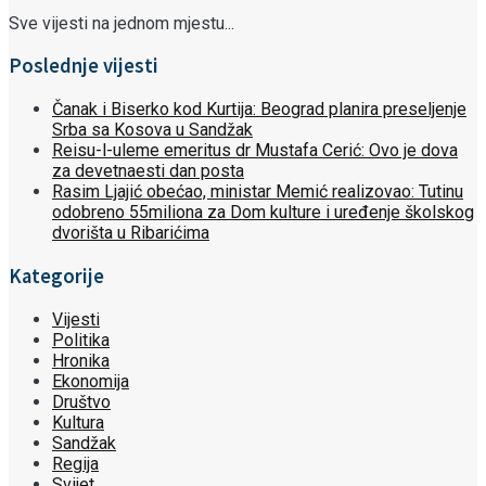
Sve vijesti na jednom mjestu...
Poslednje vijesti
Čanak i Biserko kod Kurtija: Beograd planira preseljenje
Srba sa Kosova u Sandžak
Reisu-l-uleme emeritus dr Mustafa Cerić: Ovo je dova
za devetnaesti dan posta
Rasim Ljajić obećao, ministar Memić realizovao: Tutinu
odobreno 55miliona za Dom kulture i uređenje školskog
dvorišta u Ribarićima
Kategorije
Vijesti
Politika
Hronika
Ekonomija
Društvo
Kultura
Sandžak
Regija
Svijet