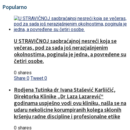
Popularno
U STRAVIČNOJ saobraćajnoj nesreći koja se
večeras, pod za sada još nerazjašnjenim
okolnostima, poginula je jedna, a povređene su
četiri osobe.
0 shares
Share
0
Tweet
0
Rodjena Tutinka dr Ivana Stašević Karliičić,
Direktorka Klinike „Dr Laza Lazarević“
godinama uspješno vodi ovu kliniku, našla se na
udaru nekolicine korumpiranih kolega sklonih
kršenju radne discipline i profesionalne etike
0 shares