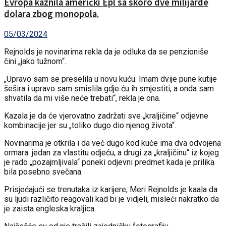
Evropa kaznila američki Epl sa skoro dve milijarde
dolara zbog monopola.
05/03/2024
Rejnolds je novinarima rekla da je odluka da se penzioniše
čini „jako tužnom“.
„Upravo sam se preselila u novu kuću. Imam dvije pune kutije
šešira i upravo sam smislila gdje ću ih smjestiti, a onda sam
shvatila da mi više neće trebati“, rekla je ona.
Kazala je da će vjerovatno zadržati sve „kraljičine“ odjevne
kombinacije jer su „toliko dugo dio njenog života“.
Novinarima je otkrila i da već dugo kod kuće ima dva odvojena
ormara: jedan za vlastitu odjeću, a drugi za „kraljičinu“ iz kojeg
je rado „pozajmljivala“ poneki odjevni predmet kada je prilika
bila posebno svečana.
Prisjećajući se trenutaka iz karijere, Meri Rejnolds je kaala da
su ljudi različito reagovali kad bi je vidjeli, misleći nakratko da
je zaista engleska kraljica.