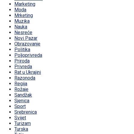
Marketing
Moda
Mrketing
Muzika
Nauka
Nesreće
Novi Pazar
Obrazovanje
Politika
Poljoprivreda
Priroda
Privreda
Rat u Ukrajini
Razonoda
Regija
Rožaje
Sandžak
Sjenica
Sport
Srebrenica
Svijet
Turizam
Turska