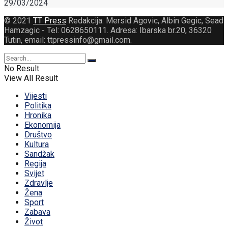
29/03/2024
© 2021
TT Press
Redakcija: Mersid Agovic, Albin Gegic, Sead
Hamzagic - Tel: 0628650111. Adresa: Ibarska br.20, 36320
Tutin, email: ttpressinfo@gmail.com
.
No Result
View All Result
Vijesti
Politika
Hronika
Ekonomija
Društvo
Kultura
Sandžak
Regija
Svijet
Zdravlje
Žena
Sport
Zabava
Život