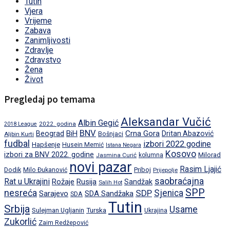
Tutin
Vjera
Vrijeme
Zabava
Zanimljivosti
Zdravlje
Zdravstvo
Žena
Život
Pregledaj po temama
Aleksandar Vučić
Albin Gegić
2022. godina
2018 League
BNV
BiH
Crna Gora
Beograd
Dritan Abazović
Aljbin Kurti
Bošnjaci
fudbal
izbori 2022.godine
Hapšenje
Husein Memić
Istana Negara
Kosovo
izbori za BNV 2022. godine
Milorad
Jasmina Curić
kolumna
novi pazar
Rasim Ljajić
Dodik
Priboj
Milo Đukanović
Prijepolje
saobraćajna
Rat u Ukrajini
Rožaje
Rusija
Sandžak
Salih Hot
SPP
nesreća
SDP
Sjenica
Sarajevo
SDA Sandžaka
SDA
Tutin
Srbija
Usame
Turska
Sulejman Ugljanin
Ukrajina
Zukorlić
Zaim Redžepović