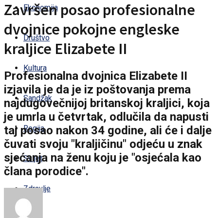
Završen posao profesionalne
Ekonomija
dvojnice pokojne engleske
Društvo
kraljice Elizabete II
Kultura
Profesionalna dvojnica Elizabete II
izjavila je da je iz poštovanja prema
Sandžak
najdugovečnijoj britanskoj kraljici, koja
je umrla u četvrtak, odlučila da napusti
taj posao nakon 34 godine, ali će i dalje
Regija
čuvati svoju "kraljičinu" odjeću u znak
sjećanja na ženu koju je "osjećala kao
Svijet
člana porodice".
Zdravlje