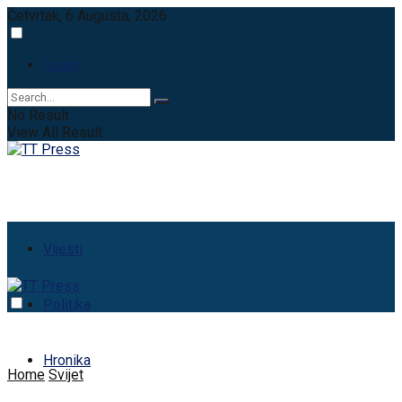
Četvrtak, 6 Augusta, 2026
Login
No Result
View All Result
Vijesti
Politika
Hronika
Home
Svijet