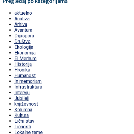
Pregledaj po kategorijama
aktuelno
Analiza
Arhiva
Avantura
Dijaspora
Društvo
Ekologija
Ekonomija
El Merhum
Historija
Hronika
Humanost
In memoriam
Infrastruktura
Intervju
Jubileji
književnost
Kolumna
Kultura
Lični stav
Ličnosti
Lokalne teme