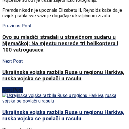
Najčešće su od nje tražili zajedničku fotografiju.
Premda nikad nije upoznala Elizabetu II, Rejnolds kaže da je
uvijek pratila sve važnije događaje u kraljičinom životu.
Previous Post
Ovo su mladići stradali u stravičnom sudaru u
Njemačkoj: Na mjestu nesreće tri helikoptera i
100 vatrogasaca
Next Post
Ukrajinska vojska razbila Ruse u regionu Harkiva,
ruska vojska se povlači u rasulu
Next Post
Ukrajinska vojska razbila Ruse u regionu Harkiva,
ruska vojska se povlači u rasulu