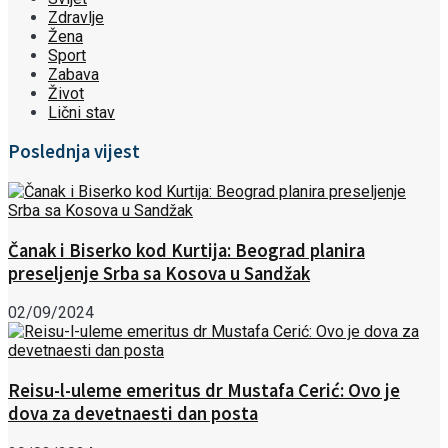
Zdravlje
Žena
Sport
Zabava
Život
Lični stav
Poslednja vijest
Čanak i Biserko kod Kurtija: Beograd planira
preseljenje Srba sa Kosova u Sandžak
02/09/2024
Reisu-l-uleme emeritus dr Mustafa Cerić: Ovo je
dova za devetnaesti dan posta