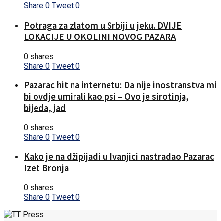
Share
0
Tweet
0
Potraga za zlatom u Srbiji u jeku. DVIJE
LOKACIJE U OKOLINI NOVOG PAZARA
0 shares
Share
0
Tweet
0
Pazarac hit na internetu: Da nije inostranstva mi
bi ovdje umirali kao psi – Ovo je sirotinja,
bijeda, jad
0 shares
Share
0
Tweet
0
Kako je na džipijadi u Ivanjici nastradao Pazarac
Izet Bronja
0 shares
Share
0
Tweet
0