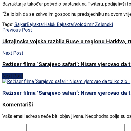
Bayraktar je također potvrdio sastanak na Twiteru, podijelivši f
“Želio bih da se zahvalim gospodinu predsjedniku na ovom vrijed
Tags:
Bajkar
Bajraktar
Haluk Bajraktar
Volodimir Zelenski
Previous Post
Ukrajinska vojska razbila Ruse u regionu Harkiva, r
Next Post
Režiser filma ‘Sarajevo safari‘: Nisam vjerovao da to
Next Post
Režiser filma ‘Sarajevo safari‘: Nisam vjerovao da to
Komentariši
Vaša email adresa neće biti objavljivana.
Neophodna polja su o