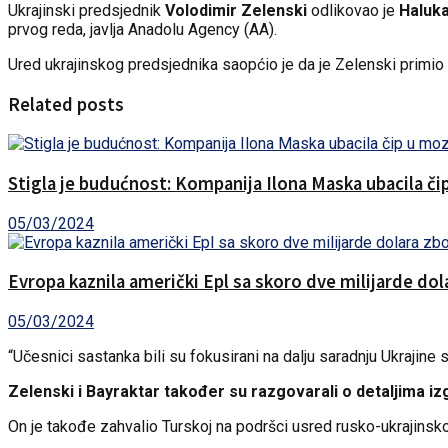
Ukrajinski predsjednik
Volodimir Zelenski
odlikovao je
Haluka
prvog reda, javlja Anadolu Agency (AA).
Ured ukrajinskog predsjednika saopćio je da je Zelenski primio
Related posts
Stigla je budućnost: Kompanija Ilona Maska ubacila č
05/03/2024
Evropa kaznila američki Epl sa skoro dve milijarde do
05/03/2024
“Učesnici sastanka bili su fokusirani na dalju saradnju Ukraji
Zelenski i Bayraktar također su razgovarali o detaljima izg
On je takođe zahvalio Turskoj na podršci usred rusko-ukrajinsko