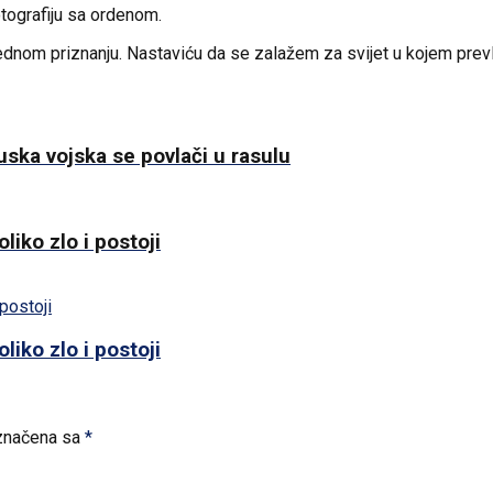
otografiju sa ordenom.
nom priznanju. Nastaviću da se zalažem za svijet u kojem prevlad
uska vojska se povlači u rasulu
liko zlo i postoji
liko zlo i postoji
značena sa
*