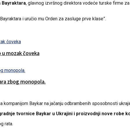
 Bayraktara
, glavnog izvršnog direktora vodeće turske firme 
 Bayraktara i uručio mu Orden za zasluge prve klase”.
ip u mozak čoveka
lara zbog monopola.
ne sa kompanijom Baykar na jačanju odbrambenih sposobnosti ukraj
radnje tvornice Baykar u Ukrajini i proizvodnji nove robe ko
g rata.