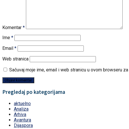
Komentar
*
Ime
*
Email
*
Web stranica
Sačuvaj moje ime, email i web stranicu u ovom browseru z
Pregledaj po kategorijama
aktuelno
Analiza
Arhiva
Avantura
Dijaspora