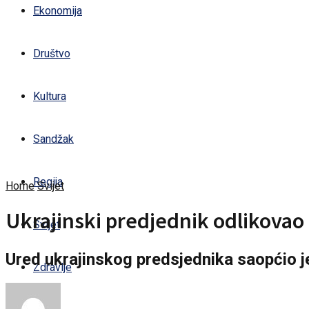
Ekonomija
Društvo
Kultura
Sandžak
Regija
Home
Svijet
Ukrajinski predjednik odlikovao
Svijet
Ured ukrajinskog predsjednika saopćio je
Zdravlje