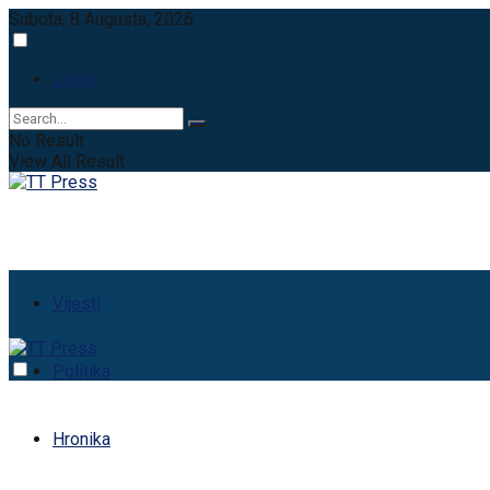
Subota, 8 Augusta, 2026
Login
No Result
View All Result
Vijesti
Politika
Hronika