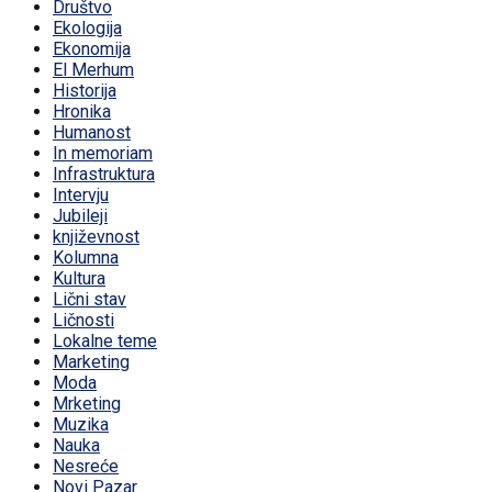
Društvo
Ekologija
Ekonomija
El Merhum
Historija
Hronika
Humanost
In memoriam
Infrastruktura
Intervju
Jubileji
književnost
Kolumna
Kultura
Lični stav
Ličnosti
Lokalne teme
Marketing
Moda
Mrketing
Muzika
Nauka
Nesreće
Novi Pazar