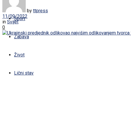
Žena
by
ttpress
11/09/2022
Sport
in
Svijet
0
Zabava
Život
Lični stav