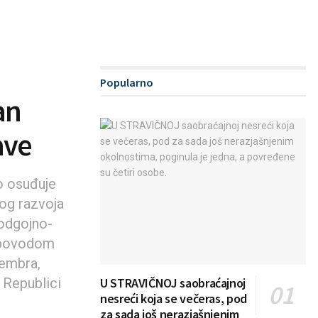
Popularno
an
ave
o osuđuje
kog razvoja
 odgojno-
, povodom
tembra,
 Republici
U STRAVIČNOJ saobraćajnoj
nesreći koja se večeras, pod
za sada još nerazjašnjenim