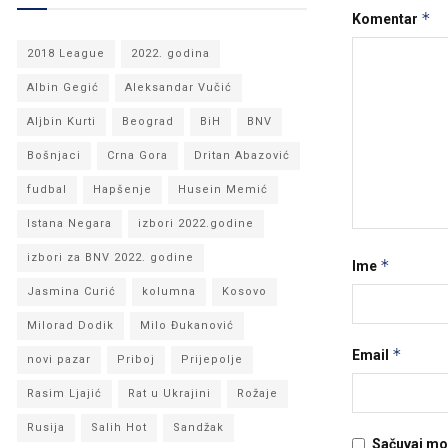
*
Komentar
2018 League
2022. godina
Albin Gegić
Aleksandar Vučić
Aljbin Kurti
Beograd
BiH
BNV
Bošnjaci
Crna Gora
Dritan Abazović
fudbal
Hapšenje
Husein Memić
Istana Negara
izbori 2022.godine
izbori za BNV 2022. godine
*
Ime
Jasmina Curić
kolumna
Kosovo
Milorad Dodik
Milo Đukanović
*
Email
novi pazar
Priboj
Prijepolje
Rasim Ljajić
Rat u Ukrajini
Rožaje
Rusija
Salih Hot
Sandžak
Sačuvaj mo