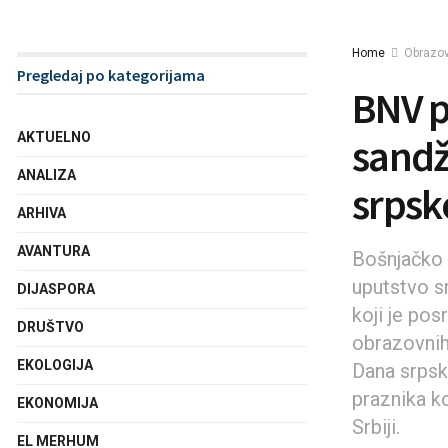
Home
Obrazo
Pregledaj po kategorijama
BNV p
AKTUELNO
sandž
ANALIZA
srpsk
ARHIVA
AVANTURA
Bošnjačko 
uputstvo s
DIJASPORA
koji je po
DRUŠTVO
obrazovnih
EKOLOGIJA
Dana srpsk
praznika ko
EKONOMIJA
Srbiji.
EL MERHUM