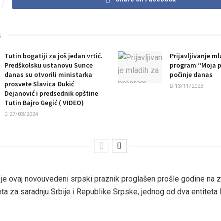
s
Tutin bogatiji za još jedan vrtić.
Prijavljivanje m
Predškolsku ustanovu Sunce
program “Moja p
danas su otvorili ministarka
počinje danas
prosvete Slavica Đukić
13/11/2023
Dejanović i predsednik opštine
Tutin Bajro Gegić ( VIDEO)
27/03/2024
je ovaj novouvedeni srpski praznik proglašen prošle godine na 
ta za saradnju Srbije i Republike Srpske, jednog od dva entiteta