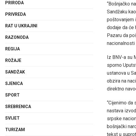
PRIRODA
“Bošnjačko na
Sandžaku kao 
PRIVREDA
poštovanjem i 
RAT U UKRAJINI
dodaje da će 
Pazaru da pošt
RAZONODA
nacionalnosti
REGIJA
Iz BNV-a su M
ROŽAJE
sporno Uputst
SANDŽAK
ustanova u Sa
obzira na nac
SJENICA
direktno navo
SPORT
“Cijenimo da 
SREBRENICA
nastava izvod
srpske naciona
SVIJET
bošnjački nar
TURIZAM
tekst u suprot