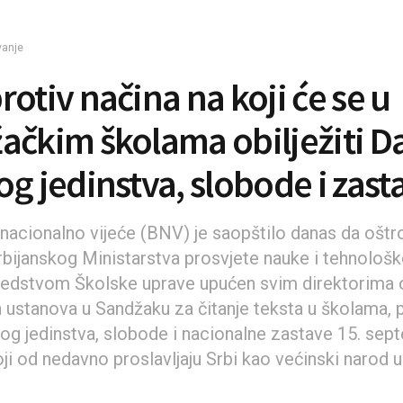
vanje
rotiv načina na koji će se u
ačkim školama obilježiti D
og jedinstva, slobode i zast
nacionalno vijeće (BNV) je saopštilo danas da oštr
rbijanskog Ministarstva prosvjete nauke i tehnološ
sredstvom Školske uprave upućen svim direktorima
 ustanova u Sandžaku za čitanje teksta u školama
og jedinstva, slobode i nacionalne zastave 15. sep
ji od nedavno proslavljaju Srbi kao većinski narod u