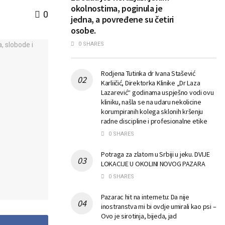
okolnostima, poginula je
0
jedna, a povređene su četiri
osobe.
0 SHARES
Rodjena Tutinka dr Ivana Stašević
Karliičić, Direktorka Klinike „Dr Laza
Lazarević“ godinama uspješno vodi ovu
kliniku, našla se na udaru nekolicine
korumpiranih kolega sklonih kršenju
radne discipline i profesionalne etike
0 SHARES
Potraga za zlatom u Srbiji u jeku. DVIJE
LOKACIJE U OKOLINI NOVOG PAZARA
0 SHARES
Pazarac hit na internetu: Da nije
inostranstva mi bi ovdje umirali kao psi –
Ovo je sirotinja, bijeda, jad