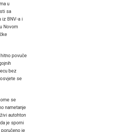
ama u
sti sa
u iz BNV-a i
e u Novom
ačke
 hitno povuče
gojnih
djecu bez
rosvjete se
 kome se
lno nametanje
 živi autohton
da je sporni
, poručeno je