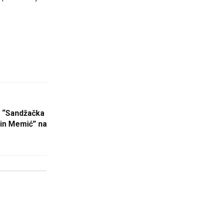
u “Sandžačka
in Memić” na