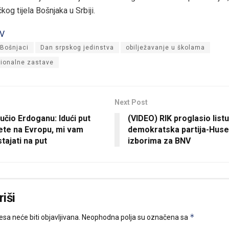
kog tijela Bošnjaka u Srbiji.
TV
Bošnjaci
Dan srpskog jedinstva
obilježavanje u školama
cionalne zastave
Next Post
učio Erdoganu: Idući put
(VIDEO) RIK proglasio list
ete na Evropu, mi vam
demokratska partija-Huse
ajati na put
izborima za BNV
iši
*
sa neće biti objavljivana.
Neophodna polja su označena sa