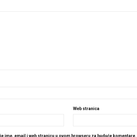
Web stranica
je ime, email i web stranicu u ovom browseru za buduće komentare.