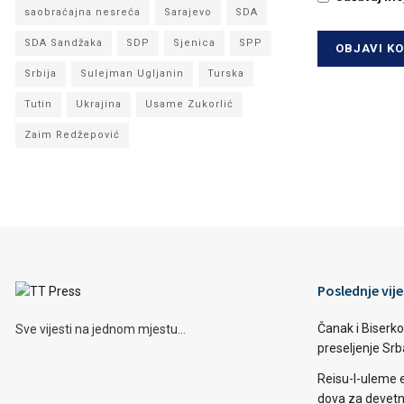
saobraćajna nesreća
Sarajevo
SDA
SDA Sandžaka
SDP
Sjenica
SPP
Srbija
Sulejman Ugljanin
Turska
Tutin
Ukrajina
Usame Zukorlić
Zaim Redžepović
Poslednje vije
Čanak i Biserko
Sve vijesti na jednom mjestu...
preseljenje Sr
Reisu-l-uleme 
dova za devetn