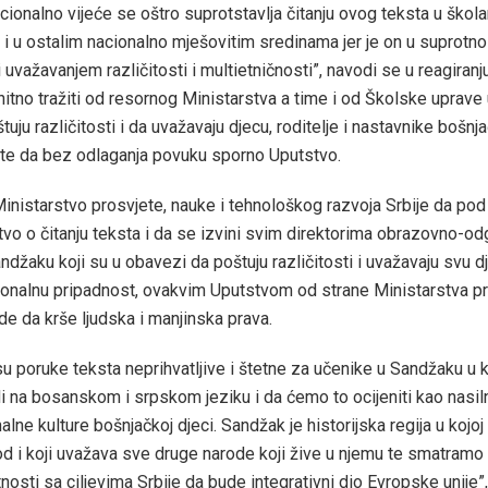
cionalno vijeće se oštro suprotstavlja čitanju ovog teksta u škol
i u ostalim nacionalno mješovitim sredinama jer je on u suprotno
uvažavanjem različitosti i multietničnosti”, navodi se u reagiranj
hitno tražiti od resornog Ministarstva a time i od Školske uprav
uju različitosti i da uvažavaju djecu, roditelje i nastavnike bošnj
 te da bez odlaganja povuku sporno Uputstvo.
inistarstvo prosvjete, nauke i tehnološkog razvoja Srbije da pod
vo o čitanju teksta i da se izvini svim direktorima obrazovno-od
ndžaku koji su u obavezi da poštuju različitosti i uvažavaju svu 
ionalnu pripadnost, ovakvim Uputstvom od strane Ministarstva p
de da krše ljudska i manjinska prava.
su poruke teksta neprihvatljive i štetne za učenike u Sandžaku u
i na bosanskom i srpskom jeziku i da ćemo to ocijeniti kao nasi
lne kulture bošnjačkoj djeci. Sandžak je historijska regija u kojoj
od i koji uvažava sve druge narode koji žive u njemu te smatramo 
nosti sa ciljevima Srbije da bude integrativni dio Evropske unije”