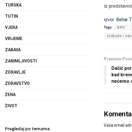
TURSKA
iz predstavnič
TUTIN
izvor: Behar 
VJERA
Tags:
BNV
slobode i na
VRIJEME
ZABAVA
Previous Post
ZANIMLJIVOSTI
Dačić por
ZDRAVLJE
kad kren
nećemo st
ZDRAVSTVO
ŽENA
ŽIVOT
Komentar
Vaša email adre
Pregledaj po temama