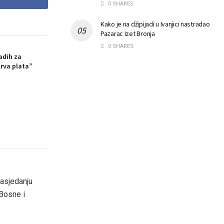
0 SHARES
Kako je na džipijadi u Ivanjici nastradao
Pazarac Izet Bronja
0 SHARES
ladih za
rva plata”
zasjedanju
 Bosne i