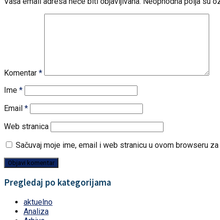
Vaša email adresa neće biti objavljivana.
Neophodna polja su o
Komentar
*
Ime
*
Email
*
Web stranica
Sačuvaj moje ime, email i web stranicu u ovom browseru z
Pregledaj po kategorijama
aktuelno
Analiza