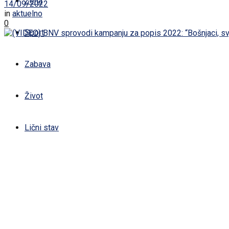
Žena
14/09/2022
in
aktuelno
0
Sport
Zabava
Život
Lični stav