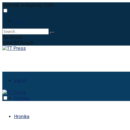
Četvrtak, 6 Augusta, 2026
Login
No Result
View All Result
Vijesti
Politika
Hronika