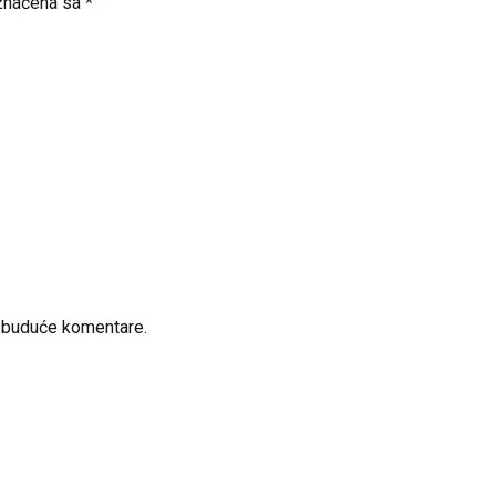
značena sa
*
a buduće komentare.