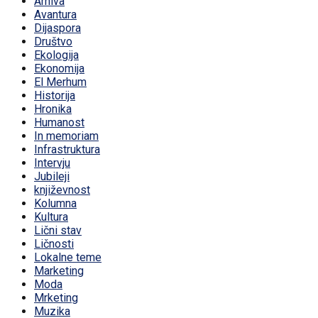
Arhiva
Avantura
Dijaspora
Društvo
Ekologija
Ekonomija
El Merhum
Historija
Hronika
Humanost
In memoriam
Infrastruktura
Intervju
Jubileji
književnost
Kolumna
Kultura
Lični stav
Ličnosti
Lokalne teme
Marketing
Moda
Mrketing
Muzika