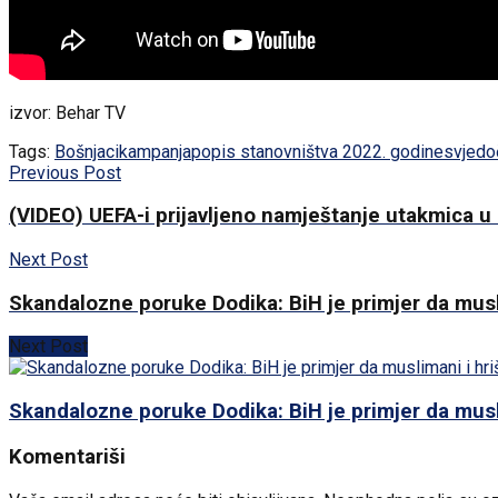
izvor: Behar TV
Tags:
Bošnjaci
kampanja
popis stanovništva 2022. godine
svjedo
Previous Post
(VIDEO) UEFA-i prijavljeno namještanje utakmica u 
Next Post
Skandalozne poruke Dodika: BiH je primjer da musl
Next Post
Skandalozne poruke Dodika: BiH je primjer da musl
Komentariši