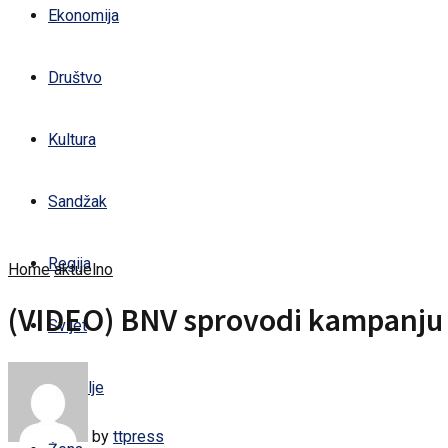
Ekonomija
Društvo
Kultura
Sandžak
Regija
Home
aktuelno
(VIDEO) BNV sprovodi kampanju z
Svijet
Zdravlje
by
ttpress