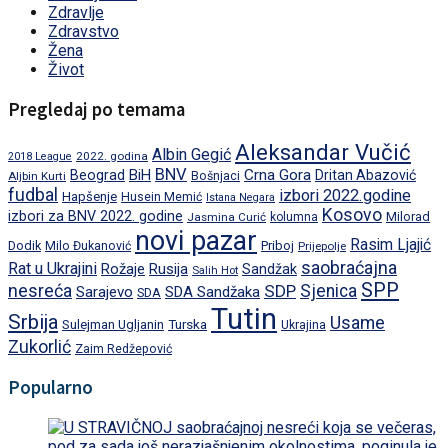
Zdravlje
Zdravstvo
Žena
Život
Pregledaj po temama
Aleksandar Vučić
Albin Gegić
2022. godina
2018 League
BNV
BiH
Crna Gora
Beograd
Dritan Abazović
Aljbin Kurti
Bošnjaci
fudbal
izbori 2022.godine
Hapšenje
Husein Memić
Istana Negara
Kosovo
izbori za BNV 2022. godine
Milorad
Jasmina Curić
kolumna
novi pazar
Rasim Ljajić
Dodik
Priboj
Milo Đukanović
Prijepolje
saobraćajna
Rat u Ukrajini
Rožaje
Rusija
Sandžak
Salih Hot
SPP
nesreća
SDP
Sjenica
Sarajevo
SDA Sandžaka
SDA
Tutin
Srbija
Usame
Turska
Sulejman Ugljanin
Ukrajina
Zukorlić
Zaim Redžepović
Popularno