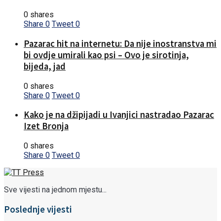
0 shares
Share
0
Tweet
0
Pazarac hit na internetu: Da nije inostranstva mi
bi ovdje umirali kao psi – Ovo je sirotinja,
bijeda, jad
0 shares
Share
0
Tweet
0
Kako je na džipijadi u Ivanjici nastradao Pazarac
Izet Bronja
0 shares
Share
0
Tweet
0
Sve vijesti na jednom mjestu...
Poslednje vijesti