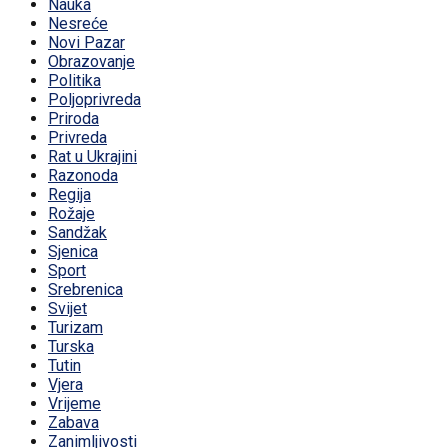
Nauka
Nesreće
Novi Pazar
Obrazovanje
Politika
Poljoprivreda
Priroda
Privreda
Rat u Ukrajini
Razonoda
Regija
Rožaje
Sandžak
Sjenica
Sport
Srebrenica
Svijet
Turizam
Turska
Tutin
Vjera
Vrijeme
Zabava
Zanimljivosti