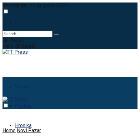
Ponedjeljak, 10 Augusta, 2026
Login
No Result
View All Result
Vijesti
Politika
Hronika
Home
Novi Pazar