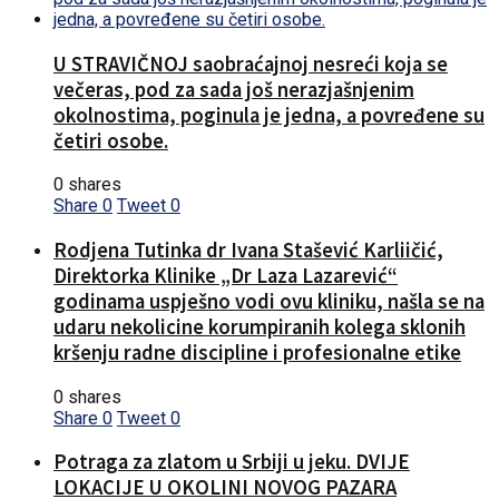
U STRAVIČNOJ saobraćajnoj nesreći koja se
večeras, pod za sada još nerazjašnjenim
okolnostima, poginula je jedna, a povređene su
četiri osobe.
0 shares
Share
0
Tweet
0
Rodjena Tutinka dr Ivana Stašević Karliičić,
Direktorka Klinike „Dr Laza Lazarević“
godinama uspješno vodi ovu kliniku, našla se na
udaru nekolicine korumpiranih kolega sklonih
kršenju radne discipline i profesionalne etike
0 shares
Share
0
Tweet
0
Potraga za zlatom u Srbiji u jeku. DVIJE
LOKACIJE U OKOLINI NOVOG PAZARA