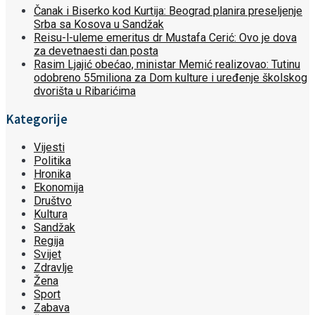
Čanak i Biserko kod Kurtija: Beograd planira preseljenje
Srba sa Kosova u Sandžak
Reisu-l-uleme emeritus dr Mustafa Cerić: Ovo je dova
za devetnaesti dan posta
Rasim Ljajić obećao, ministar Memić realizovao: Tutinu
odobreno 55miliona za Dom kulture i uređenje školskog
dvorišta u Ribarićima
Kategorije
Vijesti
Politika
Hronika
Ekonomija
Društvo
Kultura
Sandžak
Regija
Svijet
Zdravlje
Žena
Sport
Zabava