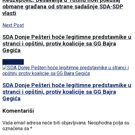
Redžepović: Dešavanja u Tutinu novi pokušaj
obmane građana od strane sadašnje SDA-SDP
vlasti
Next Post
SDA Donje Pešteri hoće legitimne predstavnike u
stranci i opštini, protiv koalicije sa GG Bajra
Gegića
Next Post
SDA Donje Pešteri hoće legitimne predstavnike u
stranci i opštini, protiv koalicije sa GG Bajra
Gegića
Komentariši
Vaša email adresa neće biti objavljivana.
Neophodna polja su
označena sa
*