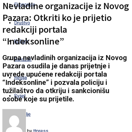
Nevladine organizacije iz Novog
Ekonomija
Pazara: Otkriti ko je prijetio
Društvo
redakciji portala
“Indeksonline”
Kultura
Grupa nevladinih organizacija iz Novog
Sandžak
Pazara osudila je danas prijetnje i
uvrede upućene redakciji portala
Regija
“Indeksonline” i pozvala policiju i
tužilaštvo da otkriju i sankcionišu
Svijet
osobe koje su prijetile.
Zdravlje
by
ttpress