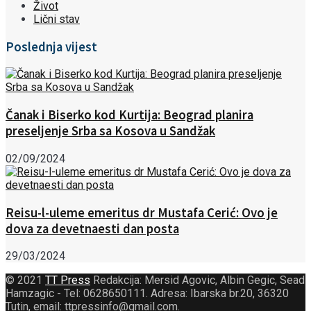
Život
Lični stav
Poslednja vijest
Čanak i Biserko kod Kurtija: Beograd planira
preseljenje Srba sa Kosova u Sandžak
02/09/2024
Reisu-l-uleme emeritus dr Mustafa Cerić: Ovo je
dova za devetnaesti dan posta
29/03/2024
© 2021
TT Press
Redakcija: Mersid Agovic, Albin Gegic, Sead
Hamzagic - Tel: 0628650111. Adresa: Ibarska br.20, 36320
Tutin, email: ttpressinfo@gmail.com
.