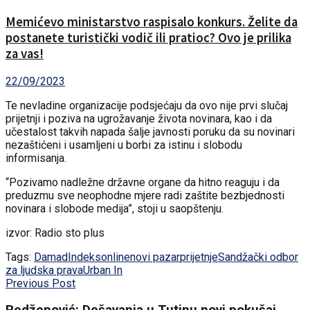
Memićevo ministarstvo raspisalo konkurs. Želite da
postanete turistički vodič ili pratioc? Ovo je prilika
za vas!
22/09/2023
Te nevladine organizacije podsjećaju da ovo nije prvi slučaj
prijetnji i poziva na ugrožavanje života novinara, kao i da
učestalost takvih napada šalje javnosti poruku da su novinari
nezaštićeni i usamljeni u borbi za istinu i slobodu
informisanja.
“Pozivamo nadležne državne organe da hitno reaguju i da
preduzmu sve neophodne mjere radi zaštite bezbjednosti
novinara i slobode medija”, stoji u saopštenju.
izvor: Radio sto plus
Tags:
Damad
Indeksonline
novi pazar
prijetnje
Sandžački odbor
za ljudska prava
Urban In
Previous Post