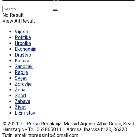
No Result
View All Result
Vijesti
Politika
Hronika
Ekonomija
Društvo
Kultura
Sandžak
Regija
Svijet
Zdravlje
Žena
Sport
Zabava
Život
Lični stav
© 2021
TT Press
Redakcija: Mersid Agovic, Albin Gegic, Sead
Hamzagic - Tel: 0628650111. Adresa: Ibarska br.20, 36320
Tutin, email: ttpressinfo@gmail.com
.