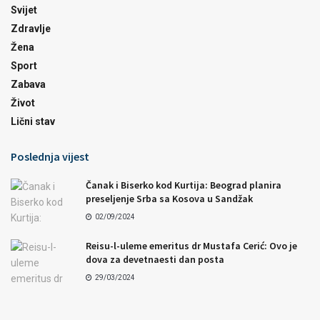
Svijet
Zdravlje
Žena
Sport
Zabava
Život
Lični stav
Poslednja vijest
Čanak i Biserko kod Kurtija: Beograd planira
preseljenje Srba sa Kosova u Sandžak
02/09/2024
Reisu-l-uleme emeritus dr Mustafa Cerić: Ovo je
dova za devetnaesti dan posta
29/03/2024