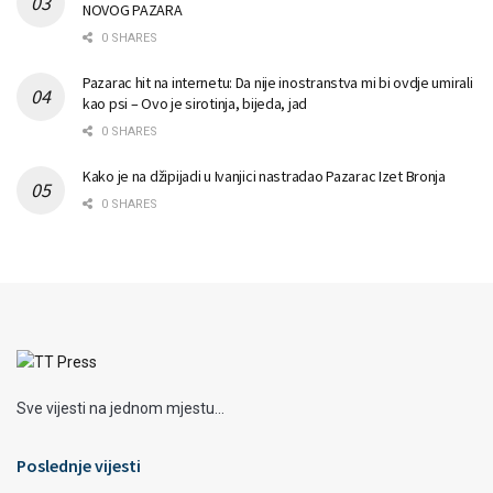
NOVOG PAZARA
0 SHARES
Pazarac hit na internetu: Da nije inostranstva mi bi ovdje umirali
kao psi – Ovo je sirotinja, bijeda, jad
0 SHARES
Kako je na džipijadi u Ivanjici nastradao Pazarac Izet Bronja
0 SHARES
Sve vijesti na jednom mjestu...
Poslednje vijesti