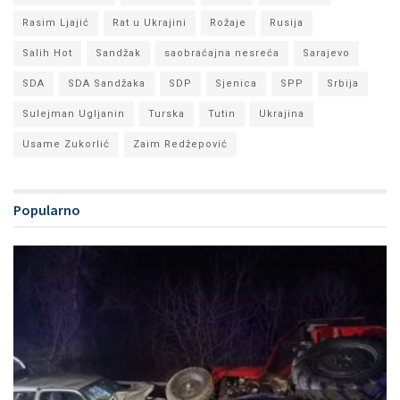
Rasim Ljajić
Rat u Ukrajini
Rožaje
Rusija
Salih Hot
Sandžak
saobraćajna nesreća
Sarajevo
SDA
SDA Sandžaka
SDP
Sjenica
SPP
Srbija
Sulejman Ugljanin
Turska
Tutin
Ukrajina
Usame Zukorlić
Zaim Redžepović
Popularno