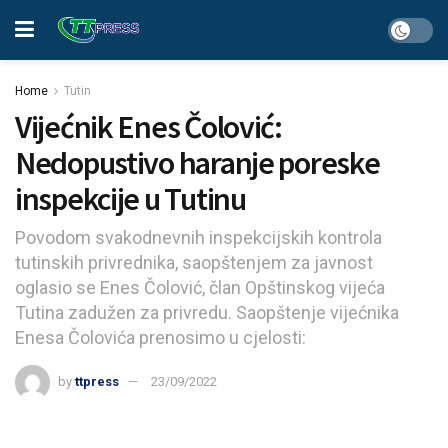
Home
Tutin
Vijećnik Enes Čolović:
Nedopustivo haranje poreske
inspekcije u Tutinu
Povodom svakodnevnih inspekcijskih kontrola
tutinskih privrednika, saopštenjem za javnost
oglasio se Enes Čolović, član Opštinskog vijeća
Tutina zadužen za privredu. Saopštenje vijećnika
Enesa Čolovića prenosimo u cjelosti:
by
ttpress
23/09/2022