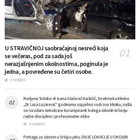
U STRAVIČNOJ saobraćajnoj nesreći koja
se večeras, pod za sada još
nerazjašnjenim okolnostima, poginula je
jedna, a povređene su četiri osobe.
0 SHARES
Rodjena Tutinka dr Ivana Stašević Karliičić, Direktorka Klinike
„Dr Laza Lazarević“ godinama uspješno vodi ovu kliniku, našla
se na udaru nekolicine korumpiranih kolega sklonih kršenju
radne discipline i profesionalne etike
0 SHARES
Potraga za zlatom u Srbiji u jeku. DVIJE LOKACIJE U OKOLINI