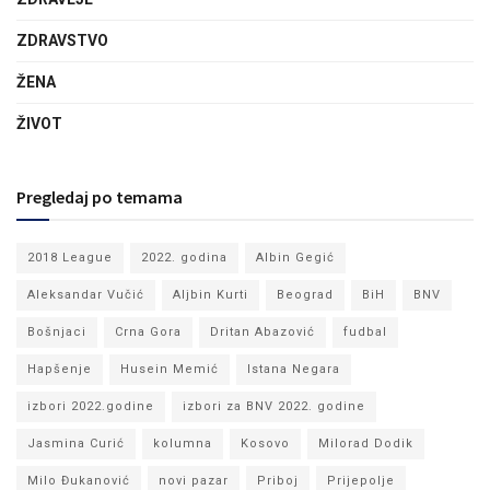
ZDRAVSTVO
ŽENA
ŽIVOT
Pregledaj po temama
2018 League
2022. godina
Albin Gegić
Aleksandar Vučić
Aljbin Kurti
Beograd
BiH
BNV
Bošnjaci
Crna Gora
Dritan Abazović
fudbal
Hapšenje
Husein Memić
Istana Negara
izbori 2022.godine
izbori za BNV 2022. godine
Jasmina Curić
kolumna
Kosovo
Milorad Dodik
Milo Đukanović
novi pazar
Priboj
Prijepolje