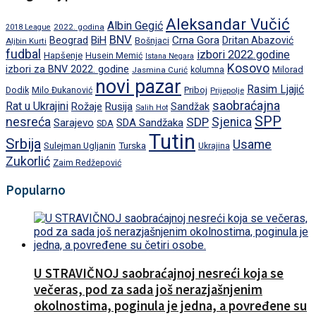
Aleksandar Vučić
Albin Gegić
2022. godina
2018 League
BNV
BiH
Crna Gora
Beograd
Dritan Abazović
Aljbin Kurti
Bošnjaci
fudbal
izbori 2022.godine
Hapšenje
Husein Memić
Istana Negara
Kosovo
izbori za BNV 2022. godine
Milorad
Jasmina Curić
kolumna
novi pazar
Rasim Ljajić
Dodik
Priboj
Milo Đukanović
Prijepolje
saobraćajna
Rat u Ukrajini
Rožaje
Rusija
Sandžak
Salih Hot
SPP
nesreća
SDP
Sjenica
Sarajevo
SDA Sandžaka
SDA
Tutin
Srbija
Usame
Turska
Sulejman Ugljanin
Ukrajina
Zukorlić
Zaim Redžepović
Popularno
U STRAVIČNOJ saobraćajnoj nesreći koja se
večeras, pod za sada još nerazjašnjenim
okolnostima, poginula je jedna, a povređene su