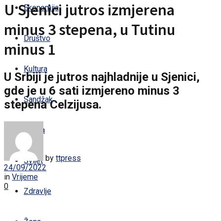
U Sjenici jutros izmjerena
Ekonomija
minus 3 stepena, u Tutinu
Društvo
minus 1
Kultura
U Srbiji je jutros najhladnije u Sjenici,
gde je u 6 sati izmjereno minus 3
Sandžak
stepena Celzijusa.
Regija
by
ttpress
Svijet
24/09/2022
in
Vrijeme
0
Zdravlje