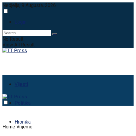
Nedjelja, 9 Augusta, 2026
Login
No Result
View All Result
Vijesti
Politika
Hronika
Home
Vrijeme