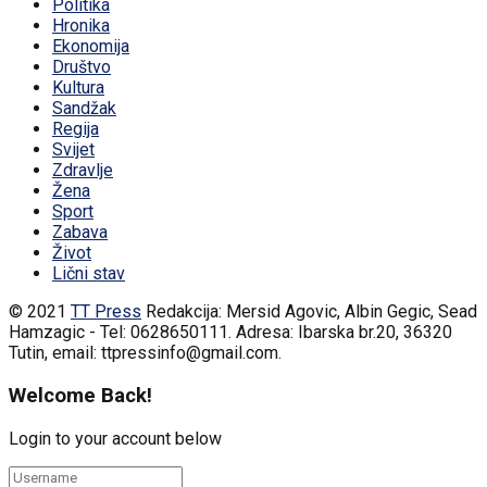
Politika
Hronika
Ekonomija
Društvo
Kultura
Sandžak
Regija
Svijet
Zdravlje
Žena
Sport
Zabava
Život
Lični stav
© 2021
TT Press
Redakcija: Mersid Agovic, Albin Gegic, Sead
Hamzagic - Tel: 0628650111. Adresa: Ibarska br.20, 36320
Tutin, email: ttpressinfo@gmail.com
.
Welcome Back!
Login to your account below