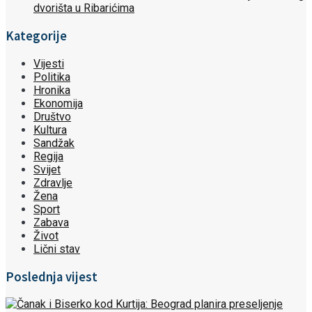
dvorišta u Ribarićima
Kategorije
Vijesti
Politika
Hronika
Ekonomija
Društvo
Kultura
Sandžak
Regija
Svijet
Zdravlje
Žena
Sport
Zabava
Život
Lični stav
Poslednja vijest