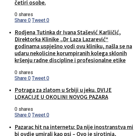
četiri osobe.
0 shares
Share
0
Tweet
0
Rodjena Tutinka dr Ivana Stašević Karliičić,
Direktorka Klinike „Dr Laza Lazarević“
godinama uspješno vodi ovu kliniku, našla se na
udaru nekolicine korumpiranih kolega sklonih
kršenju radne discipline i profesionalne etike
0 shares
Share
0
Tweet
0
Potraga za zlatom u Srbiji u jeku. DVIJE
LOKACIJE U OKOLINI NOVOG PAZARA
0 shares
Share
0
Tweet
0
Pazarac hit na internetu: Da nije inostranstva mi
bi ovdje umirali kao psi – Ovo je sirotinja,