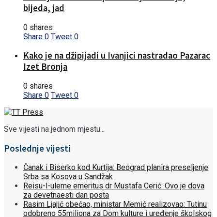
bijeda, jad
0 shares
Share
0
Tweet
0
Kako je na džipijadi u Ivanjici nastradao Pazarac
Izet Bronja
0 shares
Share
0
Tweet
0
Sve vijesti na jednom mjestu...
Poslednje vijesti
Čanak i Biserko kod Kurtija: Beograd planira preseljenje
Srba sa Kosova u Sandžak
Reisu-l-uleme emeritus dr Mustafa Cerić: Ovo je dova
za devetnaesti dan posta
Rasim Ljajić obećao, ministar Memić realizovao: Tutinu
odobreno 55miliona za Dom kulture i uređenje školskog