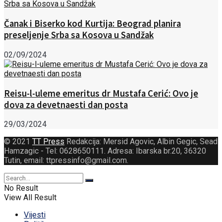
Čanak i Biserko kod Kurtija: Beograd planira
preseljenje Srba sa Kosova u Sandžak
02/09/2024
Reisu-l-uleme emeritus dr Mustafa Cerić: Ovo je
dova za devetnaesti dan posta
29/03/2024
© 2021
TT Press
Redakcija: Mersid Agovic, Albin Gegic, Sead
Hamzagic - Tel: 0628650111. Adresa: Ibarska br.20, 36320
Tutin, email: ttpressinfo@gmail.com
.
No Result
View All Result
Vijesti