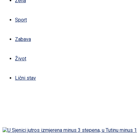
Žena
Sport
Zabava
Život
Lični stav