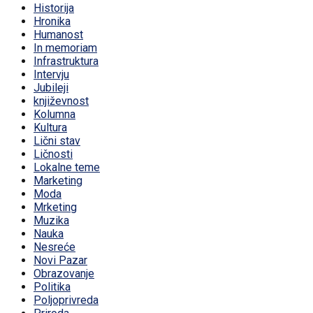
Historija
Hronika
Humanost
In memoriam
Infrastruktura
Intervju
Jubileji
književnost
Kolumna
Kultura
Lični stav
Ličnosti
Lokalne teme
Marketing
Moda
Mrketing
Muzika
Nauka
Nesreće
Novi Pazar
Obrazovanje
Politika
Poljoprivreda