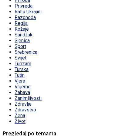
Priroda
Privreda
Rat u Ukrajini
Razonoda
Regija
Rožaje
Sandžak
Sjenica
Sport
Srebrenica
Svijet
Turizam
Turska
Tutin
Vjera
Vrijeme
Zabava
Zanimljivosti
Zdravlje
Zdravstvo
Žena
Život
Pregledaj po temama