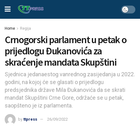
Home
Regija
Crnogorski parlament u petak o
prijedlogu Đukanovića za
skraćenje mandata Skupštini
Sjednica jedanaestog vanrednog zasijedanja u 2022.
godini, na kojoj će se glasati o prijedlogu
predsjednika države Mila Đukanovića da se skrati
mandat Skupštini Crne Gore, održaće se u petak,
saopšteno je iz parlamenta.
by
ttpress
26/09/2022