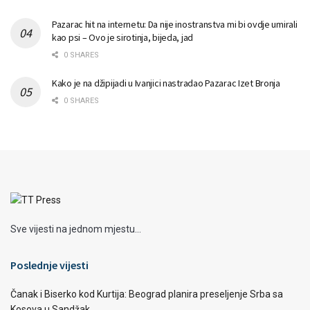
Pazarac hit na internetu: Da nije inostranstva mi bi ovdje umirali
kao psi – Ovo je sirotinja, bijeda, jad
0 SHARES
Kako je na džipijadi u Ivanjici nastradao Pazarac Izet Bronja
0 SHARES
Sve vijesti na jednom mjestu...
Poslednje vijesti
Čanak i Biserko kod Kurtija: Beograd planira preseljenje Srba sa
Kosova u Sandžak