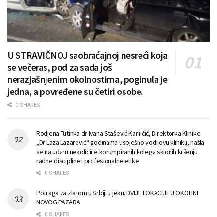
U STRAVIČNOJ saobraćajnoj nesreći koja
se večeras, pod za sada još
nerazjašnjenim okolnostima, poginula je
jedna, a povređene su četiri osobe.
0 SHARES
Rodjena Tutinka dr Ivana Stašević Karliičić, Direktorka Klinike
„Dr Laza Lazarević“ godinama uspješno vodi ovu kliniku, našla
se na udaru nekolicine korumpiranih kolega sklonih kršenju
radne discipline i profesionalne etike
0 SHARES
Potraga za zlatom u Srbiji u jeku. DVIJE LOKACIJE U OKOLINI
NOVOG PAZARA
0 SHARES