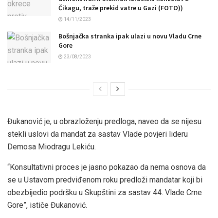
Čikagu, traže prekid vatre u Gazi (FOTO))
14/11/2023
Bošnjačka stranka ipak ulazi u novu Vladu Crne
Gore
23/08/2023
Đukanović je, u obrazloženju predloga, naveo da se nijesu
stekli uslovi da mandat za sastav Vlade povjeri lideru
Demosa Miodragu Lekiću.
“Konsultativni proces je jasno pokazao da nema osnova da
se u Ustavom predviđenom roku predloži mandatar koji bi
obezbijedio podršku u Skupštini za sastav 44. Vlade Crne
Gore”, ističe Đukanović.