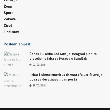
Zdravlje
Žena
Sport
Zabava
Život
Lični stav
Poslednja vijest
Čanak i Biserko kod Kurtija: Beograd planira
preseljenje Srba sa Kosova u Sandžak
02/09/2024
Reisu-l-uleme emeritus dr Mustafa Cerić: Ovo je
dova za devetnaesti dan posta
29/03/2024