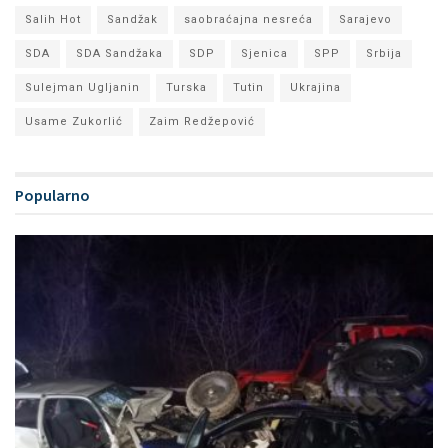
Salih Hot
Sandžak
saobraćajna nesreća
Sarajevo
SDA
SDA Sandžaka
SDP
Sjenica
SPP
Srbija
Sulejman Ugljanin
Turska
Tutin
Ukrajina
Usame Zukorlić
Zaim Redžepović
Popularno