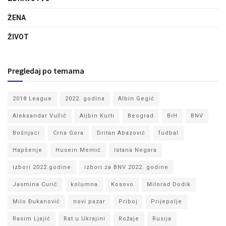
ŽENA
ŽIVOT
Pregledaj po temama
2018 League
2022. godina
Albin Gegić
Aleksandar Vučić
Aljbin Kurti
Beograd
BiH
BNV
Bošnjaci
Crna Gora
Dritan Abazović
fudbal
Hapšenje
Husein Memić
Istana Negara
izbori 2022.godine
izbori za BNV 2022. godine
Jasmina Curić
kolumna
Kosovo
Milorad Dodik
Milo Đukanović
novi pazar
Priboj
Prijepolje
Rasim Ljajić
Rat u Ukrajini
Rožaje
Rusija