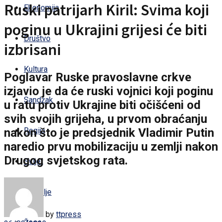
Ruski patrijarh Kiril: Svima koji
Ekonomija
poginu u Ukrajini grijesi će biti
Društvo
izbrisani
Kultura
Poglavar Ruske pravoslavne crkve
izjavio je da će ruski vojnici koji poginu
Sandžak
u ratu protiv Ukrajine biti očišćeni od
svih svojih grijeha, u prvom obraćanju
nakon što je predsjednik Vladimir Putin
Regija
naredio prvu mobilizaciju u zemlji nakon
Drugog svjetskog rata.
Svijet
Zdravlje
by
ttpress