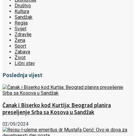
Društvo
Kultura
Sandžak
Regija
Svijet
Zdravlje
Žena
Sport
Zabava
Život
Lični stav
Poslednja vijest
Čanak i Biserko kod Kurtija: Beograd planira
preseljenje Srba sa Kosova u Sandžak
02/09/2024