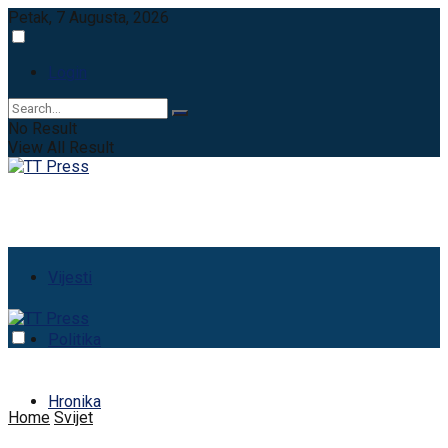
Petak, 7 Augusta, 2026
Login
No Result
View All Result
Vijesti
Politika
Hronika
Home
Svijet