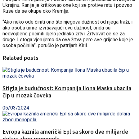
Ukrajinu. Ranije je kritikovao one koji se protive ratu i pozvao
Ruse da se okupe oko Kremlja.
“Ako neko ode činiti ono što njegova dužnost od njega traži, i
ako osoba umre izvršavajući ovu dužnost, onda su
nedvojbeno počinili djelo jednako žrtvi. Žrtvovat će se za
druge. I stoga vjerujemo da ova žrtva pere sve grijehe koje je
osoba počinila”, poručio je patrijarh Kiril.
Related posts
Stigla je budućnost: Kompanija Ilona Maska ubacila
čip u mozak čoveka
05/03/2024
Evropa kaznila američki Epl sa skoro dve milijarde
dolara zbog monopola.