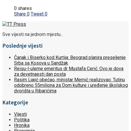
0 shares
Share
0
Tweet
0
Sve vijesti na jednom mjestu...
Poslednje vijesti
Čanak i Biserko kod Kurtija: Beograd planira preseljenje
Srba sa Kosova u Sandžak
Reisu-l-uleme emeritus dr Mustafa Cerić: Ovo je dova
za devetnaesti dan posta
Rasim Ljajić obećao, ministar Memić realizovao: Tutinu
odobreno 55miliona za Dom kulture i uređenje školskog
dvorišta u Ribarićima
Kategorije
Vijesti
Politika
Hronika
Ekonomija