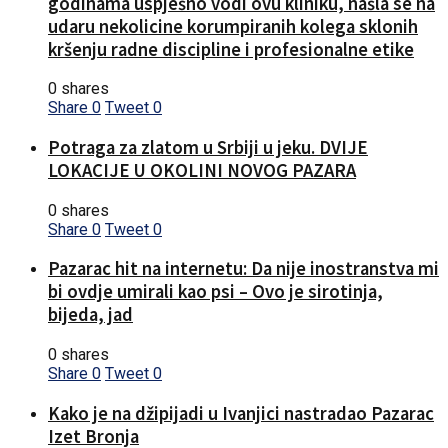
godinama uspješno vodi ovu kliniku, našla se na
udaru nekolicine korumpiranih kolega sklonih
kršenju radne discipline i profesionalne etike
0 shares
Share
0
Tweet
0
Potraga za zlatom u Srbiji u jeku. DVIJE
LOKACIJE U OKOLINI NOVOG PAZARA
0 shares
Share
0
Tweet
0
Pazarac hit na internetu: Da nije inostranstva mi
bi ovdje umirali kao psi – Ovo je sirotinja,
bijeda, jad
0 shares
Share
0
Tweet
0
Kako je na džipijadi u Ivanjici nastradao Pazarac
Izet Bronja