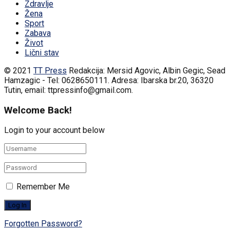
Zdravlje
Žena
Sport
Zabava
Život
Lični stav
© 2021
TT Press
Redakcija: Mersid Agovic, Albin Gegic, Sead
Hamzagic - Tel: 0628650111. Adresa: Ibarska br.20, 36320
Tutin, email: ttpressinfo@gmail.com
.
Welcome Back!
Login to your account below
Remember Me
Forgotten Password?