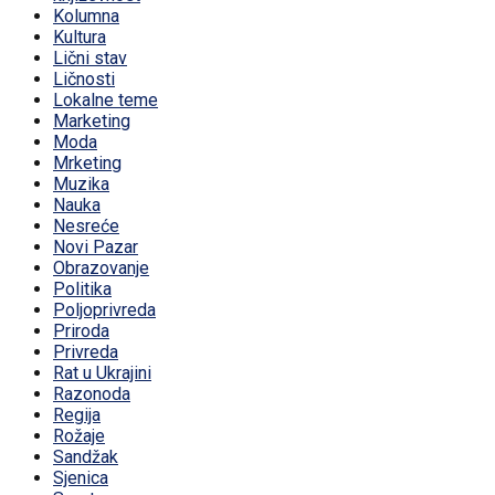
Kolumna
Kultura
Lični stav
Ličnosti
Lokalne teme
Marketing
Moda
Mrketing
Muzika
Nauka
Nesreće
Novi Pazar
Obrazovanje
Politika
Poljoprivreda
Priroda
Privreda
Rat u Ukrajini
Razonoda
Regija
Rožaje
Sandžak
Sjenica