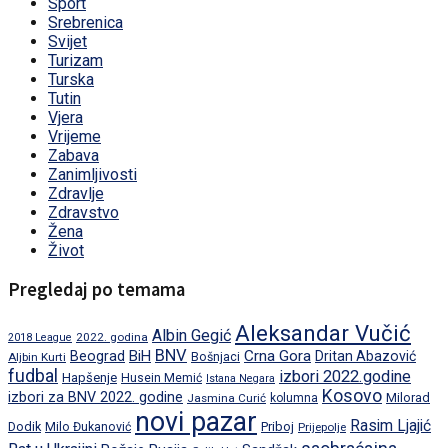
Sport
Srebrenica
Svijet
Turizam
Turska
Tutin
Vjera
Vrijeme
Zabava
Zanimljivosti
Zdravlje
Zdravstvo
Žena
Život
Pregledaj po temama
Aleksandar Vučić
Albin Gegić
2022. godina
2018 League
BNV
BiH
Crna Gora
Beograd
Dritan Abazović
Aljbin Kurti
Bošnjaci
fudbal
izbori 2022.godine
Hapšenje
Husein Memić
Istana Negara
Kosovo
izbori za BNV 2022. godine
Milorad
Jasmina Curić
kolumna
novi pazar
Rasim Ljajić
Dodik
Priboj
Milo Đukanović
Prijepolje