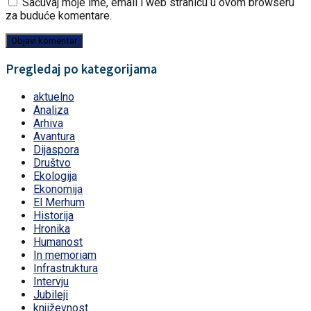
Sačuvaj moje ime, email i web stranicu u ovom browseru
za buduće komentare.
Pregledaj po kategorijama
aktuelno
Analiza
Arhiva
Avantura
Dijaspora
Društvo
Ekologija
Ekonomija
El Merhum
Historija
Hronika
Humanost
In memoriam
Infrastruktura
Intervju
Jubileji
književnost