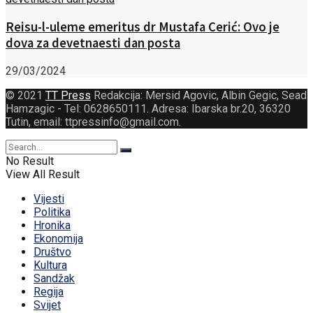
Reisu-l-uleme emeritus dr Mustafa Cerić: Ovo je
dova za devetnaesti dan posta
29/03/2024
© 2021
TT Press
Redakcija: Mersid Agovic, Albin Gegic, Sead
Hamzagic - Tel: 0628650111. Adresa: Ibarska br.20, 36320
Tutin, email: ttpressinfo@gmail.com
.
No Result
View All Result
Vijesti
Politika
Hronika
Ekonomija
Društvo
Kultura
Sandžak
Regija
Svijet