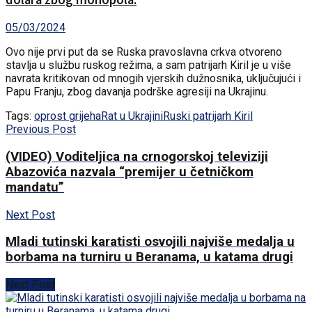
05/03/2024
Ovo nije prvi put da se Ruska pravoslavna crkva otvoreno
stavlja u službu ruskog režima, a sam patrijarh Kiril je u više
navrata kritikovan od mnogih vjerskih dužnosnika, uključujući i
Papu Franju, zbog davanja podrške agresiji na Ukrajinu.
Tags:
oprost grijeha
Rat u Ukrajini
Ruski patrijarh Kiril
Previous Post
(VIDEO) Voditeljica na crnogorskoj televiziji
Abazovića nazvala “premijer u četničkom
mandatu”
Next Post
Mladi tutinski karatisti osvojili najviše medalja u
borbama na turniru u Beranama, u katama drugi
Next Post