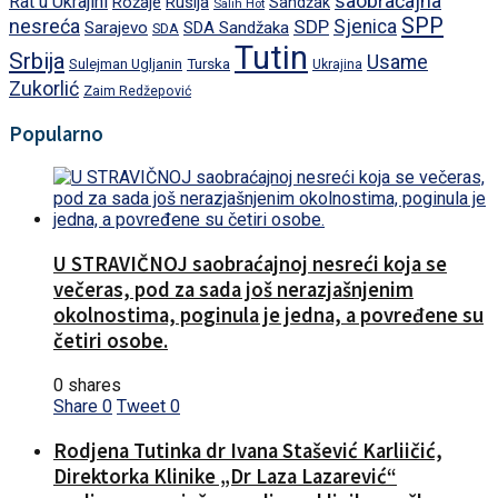
saobraćajna
Rat u Ukrajini
Rožaje
Rusija
Sandžak
Salih Hot
SPP
nesreća
SDP
Sjenica
Sarajevo
SDA Sandžaka
SDA
Tutin
Srbija
Usame
Turska
Sulejman Ugljanin
Ukrajina
Zukorlić
Zaim Redžepović
Popularno
U STRAVIČNOJ saobraćajnoj nesreći koja se
večeras, pod za sada još nerazjašnjenim
okolnostima, poginula je jedna, a povređene su
četiri osobe.
0 shares
Share
0
Tweet
0
Rodjena Tutinka dr Ivana Stašević Karliičić,
Direktorka Klinike „Dr Laza Lazarević“