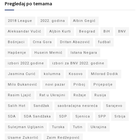
Pregledaj po temama
2018 League
2022. godina
Albin Gegić
Aleksandar Vučić
Aljbin Kurti
Beograd
BiH
BNV
Bošnjaci
Crna Gora
Dritan Abazović
fudbal
Hapšenje
Husein Memić
Istana Negara
izbori 2022.godine
izbori za BNV 2022. godine
Jasmina Curić
kolumna
Kosovo
Milorad Dodik
Milo Đukanović
novi pazar
Priboj
Prijepolje
Rasim Ljajić
Rat u Ukrajini
Rožaje
Rusija
Salih Hot
Sandžak
saobraćajna nesreća
Sarajevo
SDA
SDA Sandžaka
SDP
Sjenica
SPP
Srbija
Sulejman Ugljanin
Turska
Tutin
Ukrajina
Usame Zukorlić
Zaim Redžepović