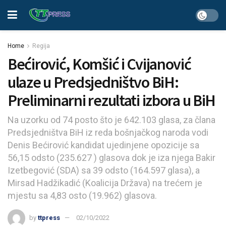
Home
Regija
Bećirović, Komšić i Cvijanović
ulaze u Predsjedništvo BiH:
Preliminarni rezultati izbora u BiH
Na uzorku od 74 posto što je 642.103 glasa, za člana
Predsjedništva BiH iz reda bošnjačkog naroda vodi
Denis Bećirović kandidat ujedinjene opozicije sa
56,15 odsto (235.627 ) glasova dok je iza njega Bakir
Izetbegović (SDA) sa 39 odsto (164.597 glasa), a
Mirsad Hadžikadić (Koalicija Država) na trećem je
mjestu sa 4,83 osto (19.962) glasova.
by
ttpress
02/10/2022