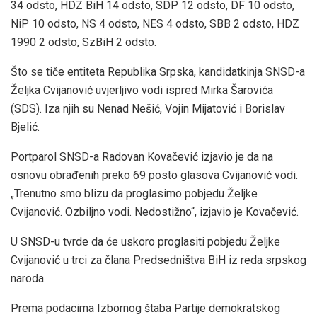
34 odsto, HDZ BiH 14 odsto, SDP 12 odsto, DF 10 odsto,
NiP 10 odsto, NS 4 odsto, NES 4 odsto, SBB 2 odsto, HDZ
1990 2 odsto, SzBiH 2 odsto.
Što se tiče entiteta Republika Srpska, kandidatkinja SNSD-a
Željka Cvijanović uvjerljivo vodi ispred Mirka Šarovića
(SDS). Iza njih su Nenad Nešić, Vojin Mijatović i Borislav
Bjelić.
Portparol SNSD-a Radovan Kovačević izjavio je da na
osnovu obrađenih preko 69 posto glasova Cvijanović vodi.
„Trenutno smo blizu da proglasimo pobjedu Željke
Cvijanović. Ozbiljno vodi. Nedostižno“, izjavio je Kovačević.
U SNSD-u tvrde da će uskoro proglasiti pobjedu Željke
Cvijanović u trci za člana Predsedništva BiH iz reda srpskog
naroda.
Prema podacima Izbornog štaba Partije demokratskog