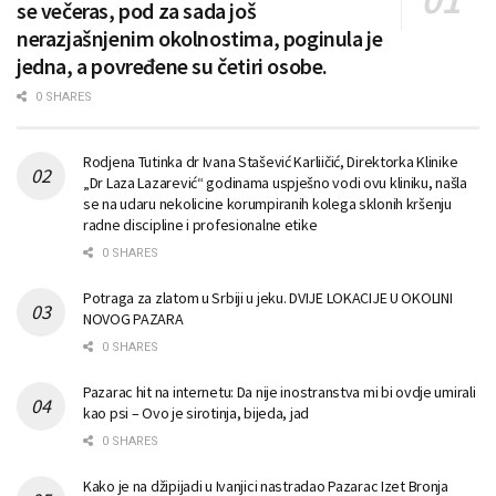
se večeras, pod za sada još
nerazjašnjenim okolnostima, poginula je
jedna, a povređene su četiri osobe.
0 SHARES
Rodjena Tutinka dr Ivana Stašević Karliičić, Direktorka Klinike
„Dr Laza Lazarević“ godinama uspješno vodi ovu kliniku, našla
se na udaru nekolicine korumpiranih kolega sklonih kršenju
radne discipline i profesionalne etike
0 SHARES
Potraga za zlatom u Srbiji u jeku. DVIJE LOKACIJE U OKOLINI
NOVOG PAZARA
0 SHARES
Pazarac hit na internetu: Da nije inostranstva mi bi ovdje umirali
kao psi – Ovo je sirotinja, bijeda, jad
0 SHARES
Kako je na džipijadi u Ivanjici nastradao Pazarac Izet Bronja