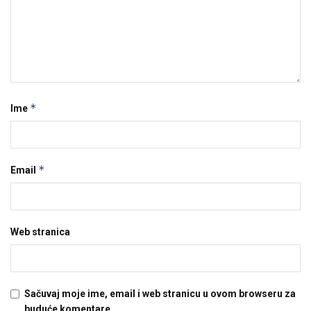
*
Ime
*
Email
Web stranica
Sačuvaj moje ime, email i web stranicu u ovom browseru za
buduće komentare.