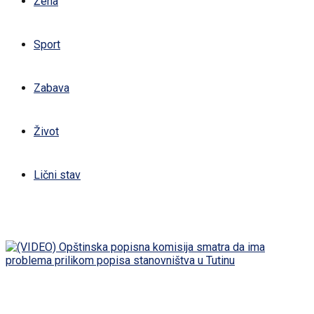
Žena
Sport
Zabava
Život
Lični stav