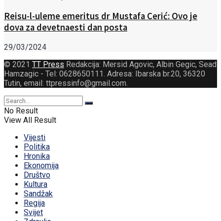
Reisu-l-uleme emeritus dr Mustafa Cerić: Ovo je
dova za devetnaesti dan posta
29/03/2024
© 2021
TT Press
Redakcija: Mersid Agovic, Albin Gegic, Sead
Hamzagic - Tel: 0628650111. Adresa: Ibarska br.20, 36320
Tutin, email: ttpressinfo@gmail.com
.
No Result
View All Result
Vijesti
Politika
Hronika
Ekonomija
Društvo
Kultura
Sandžak
Regija
Svijet