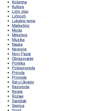
Kolumna
Kultura
Lični stav
Ličnosti
Lokalne teme
Marketing
Moda
Mrketing
Muzika
Nauka
Nesreće
Novi Pazar
Obrazovanje
Politika
Poljoprivreda
Priroda
Privreda
Rat u Ukrajini
Razonoda
Regija
Rožaje
Sandžak
Sjenica
Sport