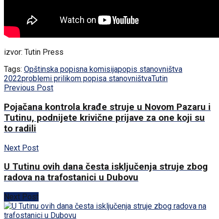
izvor: Tutin Press
Tags:
Opštinska popisna komisija
popis stanovništva
2022
problemi prilikom popisa stanovništva
Tutin
Previous Post
Pojačana kontrola krađe struje u Novom Pazaru i
Tutinu, podnijete krivične prijave za one koji su
to radili
Next Post
U Tutinu ovih dana česta isključenja struje zbog
radova na trafostanici u Dubovu
Next Post