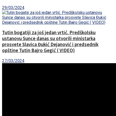
29/03/2024
Tutin bogatiji za još jedan vrtić. Predškolsku
ustanovu Sunce danas su otvorili ministarka
prosvete Slavica Đukić Dejanović i predsednik
opštine Tutin Bajro Gegić ( VIDEO)
27/03/2024