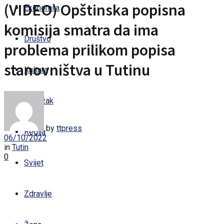
(VIDEO) Opštinska popisna
Ekonomija
komisija smatra da ima
Društvo
problema prilikom popisa
stanovništva u Tutinu
Kultura
Sandžak
by
ttpress
Regija
06/10/2022
in
Tutin
0
Svijet
Zdravlje