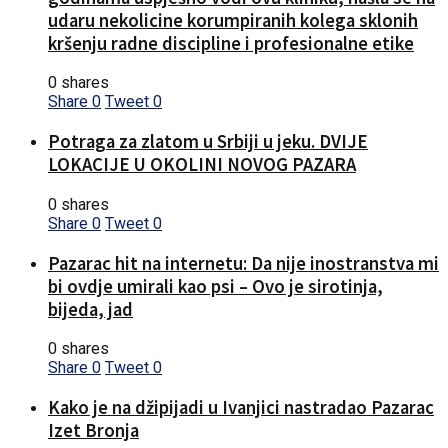
udaru nekolicine korumpiranih kolega sklonih
kršenju radne discipline i profesionalne etike
0 shares
Share
0
Tweet
0
Potraga za zlatom u Srbiji u jeku. DVIJE
LOKACIJE U OKOLINI NOVOG PAZARA
0 shares
Share
0
Tweet
0
Pazarac hit na internetu: Da nije inostranstva mi
bi ovdje umirali kao psi – Ovo je sirotinja,
bijeda, jad
0 shares
Share
0
Tweet
0
Kako je na džipijadi u Ivanjici nastradao Pazarac
Izet Bronja