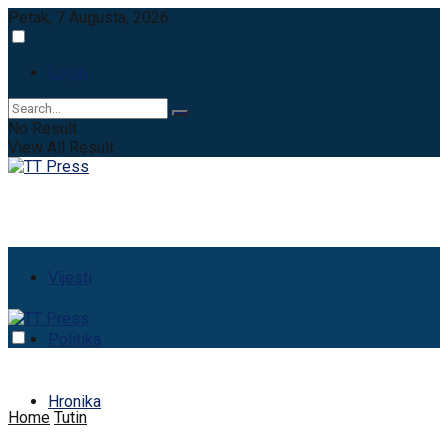
Petak, 7 Augusta, 2026
Login
No Result
View All Result
Vijesti
Politika
Hronika
Home
Tutin