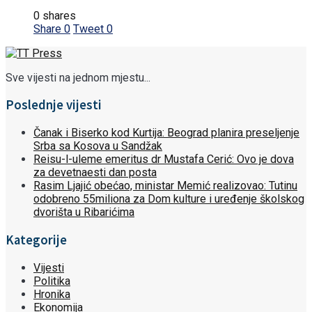
0 shares
Share
0
Tweet
0
Sve vijesti na jednom mjestu...
Poslednje vijesti
Čanak i Biserko kod Kurtija: Beograd planira preseljenje
Srba sa Kosova u Sandžak
Reisu-l-uleme emeritus dr Mustafa Cerić: Ovo je dova
za devetnaesti dan posta
Rasim Ljajić obećao, ministar Memić realizovao: Tutinu
odobreno 55miliona za Dom kulture i uređenje školskog
dvorišta u Ribarićima
Kategorije
Vijesti
Politika
Hronika
Ekonomija