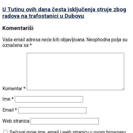
U Tutinu ovih dana česta isključenja struje zbog
radova na trafostanici u Dubovu
Komentariši
Vaša email adresa neće biti objavljivana.
Neophodna polja su
označena sa
*
Komentar
*
Ime
*
Email
*
Web stranica
Sačuvaj moje ime, email i web stranicu u ovom browseru