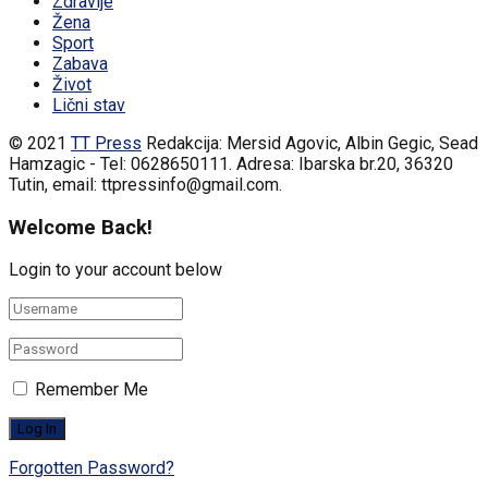
Zdravlje
Žena
Sport
Zabava
Život
Lični stav
© 2021
TT Press
Redakcija: Mersid Agovic, Albin Gegic, Sead
Hamzagic - Tel: 0628650111. Adresa: Ibarska br.20, 36320
Tutin, email: ttpressinfo@gmail.com
.
Welcome Back!
Login to your account below
Remember Me
Forgotten Password?