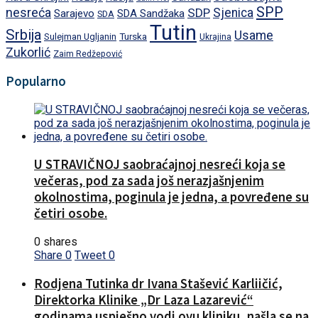
SPP
nesreća
SDP
Sjenica
Sarajevo
SDA Sandžaka
SDA
Tutin
Srbija
Usame
Turska
Sulejman Ugljanin
Ukrajina
Zukorlić
Zaim Redžepović
Popularno
U STRAVIČNOJ saobraćajnoj nesreći koja se
večeras, pod za sada još nerazjašnjenim
okolnostima, poginula je jedna, a povređene su
četiri osobe.
0 shares
Share
0
Tweet
0
Rodjena Tutinka dr Ivana Stašević Karliičić,
Direktorka Klinike „Dr Laza Lazarević“
godinama uspješno vodi ovu kliniku, našla se na