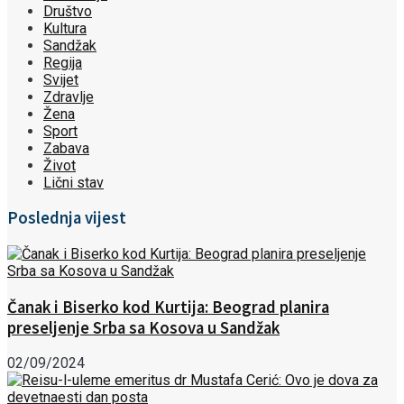
Društvo
Kultura
Sandžak
Regija
Svijet
Zdravlje
Žena
Sport
Zabava
Život
Lični stav
Poslednja vijest
Čanak i Biserko kod Kurtija: Beograd planira
preseljenje Srba sa Kosova u Sandžak
02/09/2024