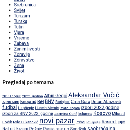
Srebrenica
Svijet
Turizam
Turska
Tutin
Vjera
Vrijeme
Zabava
Zanimljivosti
Zdravlje
Zdravstvo
Žena
Život
Pregledaj po temama
Aleksandar Vučić
Albin Gegić
2022. godina
2018 League
BNV
BiH
Crna Gora
Beograd
Dritan Abazović
Aljbin Kurti
Bošnjaci
fudbal
izbori 2022.godine
Hapšenje
Husein Memić
Istana Negara
Kosovo
izbori za BNV 2022. godine
Milorad
Jasmina Curić
kolumna
novi pazar
Rasim Ljajić
Dodik
Priboj
Milo Đukanović
Prijepolje
saobraćajna
Rat u Ukrajini
Rožaje
Rusija
Sandžak
Salih Hot