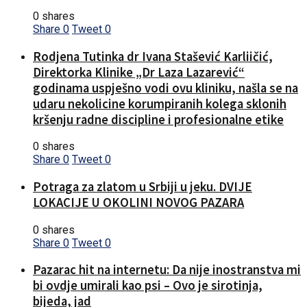
0 shares
Share
0
Tweet
0
Rodjena Tutinka dr Ivana Stašević Karliičić,
Direktorka Klinike „Dr Laza Lazarević“
godinama uspješno vodi ovu kliniku, našla se na
udaru nekolicine korumpiranih kolega sklonih
kršenju radne discipline i profesionalne etike
0 shares
Share
0
Tweet
0
Potraga za zlatom u Srbiji u jeku. DVIJE
LOKACIJE U OKOLINI NOVOG PAZARA
0 shares
Share
0
Tweet
0
Pazarac hit na internetu: Da nije inostranstva mi
bi ovdje umirali kao psi – Ovo je sirotinja,
bijeda, jad