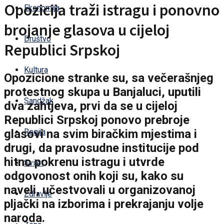
Opozicija traži istragu i ponovno
Ekonomija
brojanje glasova u cijeloj
Društvo
Republici Srpskoj
Kultura
Opozicione stranke su, sa večerašnjeg
protestnog skupa u Banjaluci, uputili
Sandžak
dva zahtjeva, prvi da se u cijeloj
Republici Srpskoj ponovo prebroje
glasovi na svim biračkim mjestima i
Regija
drugi, da pravosudne institucije pod
hitno pokrenu istragu i utvrde
Svijet
odgovonost onih koji su, kako su
naveli, učestvovali u organizovanoj
Zdravlje
pljački na izborima i prekrajanju volje
naroda.