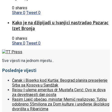
0 shares
Share
0
Tweet
0
Kako je na džipijadi u Ivanjici nastradao Pazarac
Izet Bronja
0 shares
Share
0
Tweet
0
Sve vijesti na jednom mjestu...
Poslednje vijesti
Čanak i Biserko kod Kurtija: Beograd planira preseljenje
Srba sa Kosova u Sandžak
Reisu-l-uleme emeritus dr Mustafa Cerić: Ovo je dova
za devetnaesti dan posta
Rasim Ljajić obećao, ministar Memić realizovao: Tutinu
odobreno 55miliona za Dom kulture i uređenje školskog
dvorišta u Ribarićima