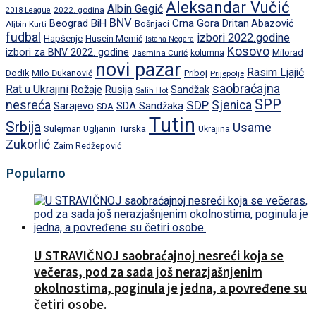
Aleksandar Vučić
Albin Gegić
2022. godina
2018 League
BNV
BiH
Crna Gora
Beograd
Dritan Abazović
Aljbin Kurti
Bošnjaci
fudbal
izbori 2022.godine
Hapšenje
Husein Memić
Istana Negara
Kosovo
izbori za BNV 2022. godine
Milorad
Jasmina Curić
kolumna
novi pazar
Rasim Ljajić
Dodik
Priboj
Milo Đukanović
Prijepolje
saobraćajna
Rat u Ukrajini
Rožaje
Rusija
Sandžak
Salih Hot
SPP
nesreća
SDP
Sjenica
Sarajevo
SDA Sandžaka
SDA
Tutin
Srbija
Usame
Turska
Sulejman Ugljanin
Ukrajina
Zukorlić
Zaim Redžepović
Popularno
U STRAVIČNOJ saobraćajnoj nesreći koja se
večeras, pod za sada još nerazjašnjenim
okolnostima, poginula je jedna, a povređene su
četiri osobe.