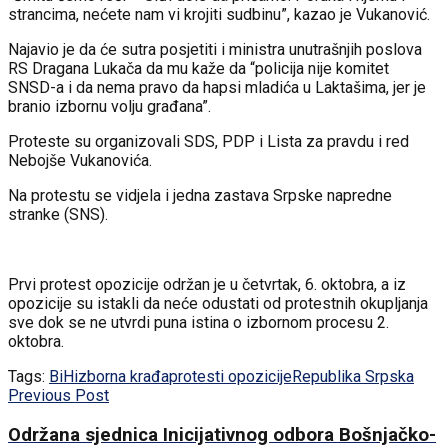
strancima, nećete nam vi krojiti sudbinu”, kazao je Vukanović.
Najavio je da će sutra posjetiti i ministra unutrašnjih poslova
RS Dragana Lukača da mu kaže da “policija nije komitet
SNSD-a i da nema pravo da hapsi mladića u Laktašima, jer je
branio izbornu volju građana”.
Proteste su organizovali SDS, PDP i Lista za pravdu i red
Nebojše Vukanovića.
Na protestu se vidjela i jedna zastava Srpske napredne
stranke (SNS).
Prvi protest opozicije održan je u četvrtak, 6. oktobra, a iz
opozicije su istakli da neće odustati od protestnih okupljanja
sve dok se ne utvrdi puna istina o izbornom procesu 2.
oktobra.
Tags:
BiH
izborna krađa
protesti opozicije
Republika Srpska
Previous Post
Održana sjednica Inicijativnog odbora Bošnjačko-