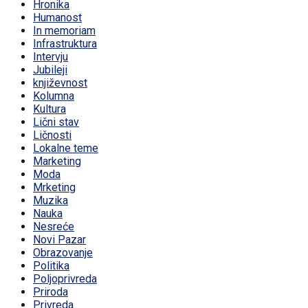
Hronika
Humanost
In memoriam
Infrastruktura
Intervju
Jubileji
književnost
Kolumna
Kultura
Lični stav
Ličnosti
Lokalne teme
Marketing
Moda
Mrketing
Muzika
Nauka
Nesreće
Novi Pazar
Obrazovanje
Politika
Poljoprivreda
Priroda
Privreda