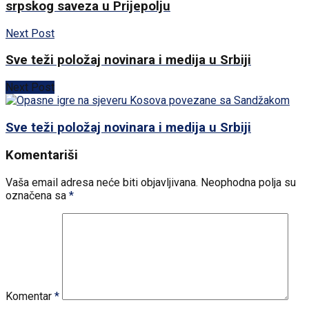
srpskog saveza u Prijepolju
Next Post
Sve teži položaj novinara i medija u Srbiji
Next Post
Sve teži položaj novinara i medija u Srbiji
Komentariši
Vaša email adresa neće biti objavljivana.
Neophodna polja su
označena sa
*
Komentar
*