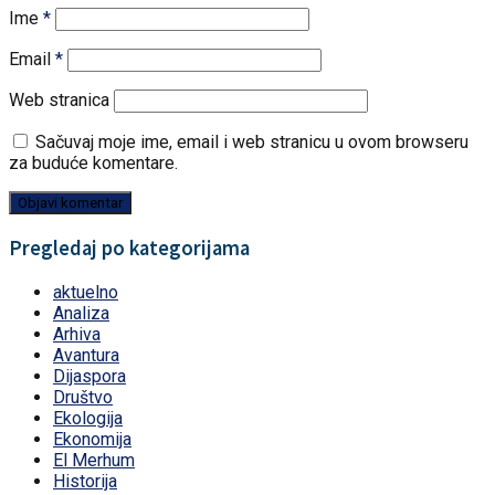
Ime
*
Email
*
Web stranica
Sačuvaj moje ime, email i web stranicu u ovom browseru
za buduće komentare.
Pregledaj po kategorijama
aktuelno
Analiza
Arhiva
Avantura
Dijaspora
Društvo
Ekologija
Ekonomija
El Merhum
Historija