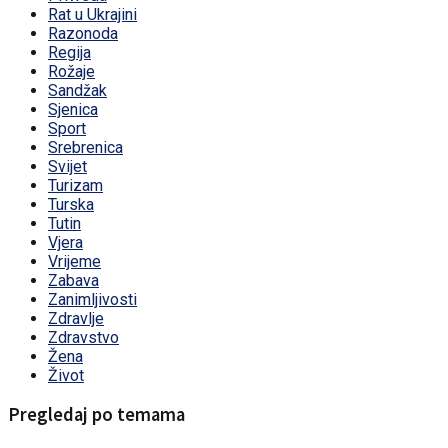
Rat u Ukrajini
Razonoda
Regija
Rožaje
Sandžak
Sjenica
Sport
Srebrenica
Svijet
Turizam
Turska
Tutin
Vjera
Vrijeme
Zabava
Zanimljivosti
Zdravlje
Zdravstvo
Žena
Život
Pregledaj po temama