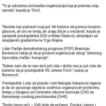
“To je udružena zločinačka organizacija koja je pokrala volju
naroda”, kazala je Trivić.
“Nećete nas pokrasti ovaj put. Mi tražimo da ponovo brojimo
glasove, ali oni ne smiju, jer znaju šta je u vrećama”, kazao je
zamjenik predsjednika SDS-a Milan Radović, obraćajući se
okupljenim građanima na Trgu Krajine.
Lider Partije demokratskog progresa (PDP) Branislav
Borenović rekao je da je protest organizovan zbog “izbornog
lopovluka, mafije i korupcije”.
“Rekao sam da će nas doći još više i došlo nas je još više da
kažemo da je predsjednik RS Jelena Trivić”, kazao je
Borenović.
Predsjednik Liste za pravdu i red Nebojša Vukanović najavio
je da će opozicija sljedeće sedmice organizovati protestnu
šetnju u Sarajevu od Centralne izborne komisije (CIK) do
Kancelarije visokog predstavnika (OHR).
“Šmitu ćemo reći – Siđi dole da pričamo. Poruka i njemu i