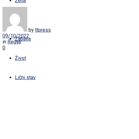
Žena
Sport
by
ttpress
09/10/2022
Zabava
in
Regija
0
Život
Lični stav