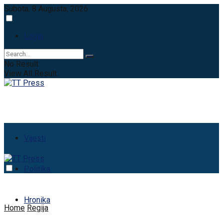
Subota, 8 Augusta, 2026
Login
No Result
View All Result
Vijesti
Politika
Hronika
Home
Regija