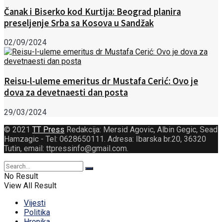
Čanak i Biserko kod Kurtija: Beograd planira
preseljenje Srba sa Kosova u Sandžak
02/09/2024
Reisu-l-uleme emeritus dr Mustafa Cerić: Ovo je
dova za devetnaesti dan posta
29/03/2024
© 2021
TT Press
Redakcija: Mersid Agovic, Albin Gegic, Sead
Hamzagic - Tel: 0628650111. Adresa: Ibarska br.20, 36320
Tutin, email: ttpressinfo@gmail.com
.
No Result
View All Result
Vijesti
Politika
Hronika