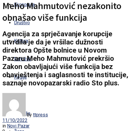
Meho Mahmutović nezakonito
Ekonomija
obnašao više funkcija
Društvo
Agencija za sprječavanje korupcije
utvrdila je da je vršilac dužnosti
Kultura
direktora Opšte bolnice u Novom
Pazaru Meho Mahmutović prekršio
Sandžak
Zakon obavljajući više funkcija bez
obavještenja i saglasnosti te institucije,
Regija
saznaje novopazarski radio Sto plus.
Svijet
Zdravlje
by
ttpress
11/10/2022
in
Novi Pazar