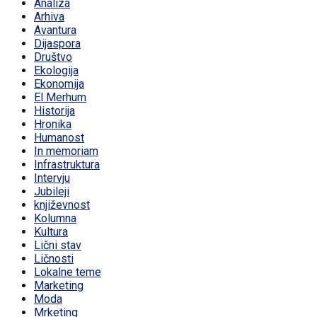
Analiza
Arhiva
Avantura
Dijaspora
Društvo
Ekologija
Ekonomija
El Merhum
Historija
Hronika
Humanost
In memoriam
Infrastruktura
Intervju
Jubileji
književnost
Kolumna
Kultura
Lični stav
Ličnosti
Lokalne teme
Marketing
Moda
Mrketing