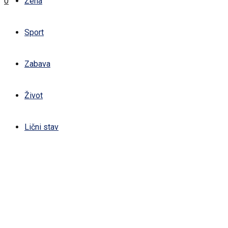
0
Žena
Sport
Zabava
Život
Lični stav