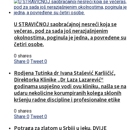
U STRAVIČNOJ saobraćajnoj nesreći koja se
večeras, pod za sada još nerazjašnjenim
okolnostima, poginula je jedna, a povređene su
četiri osobe.
0 shares
Share
0
Tweet
0
Rodjena Tutinka dr Ivana Stašević Karliičić,
Direktorka Klinike „Dr Laza Lazarević“
godinama uspješno vodi ovu kliniku, našla se na
udaru nekolicine korumpiranih kolega sklonih
kršenju radne discipline i profesionalne etike
0 shares
Share
0
Tweet
0
Potraga za zlatom u Srbiji u jeku. DVIJE