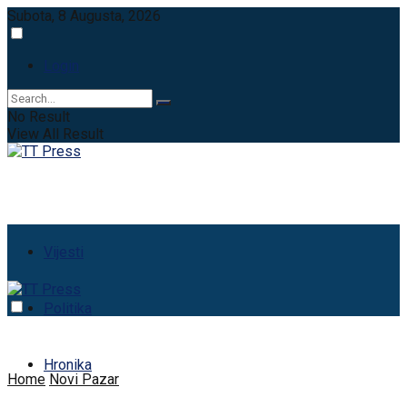
Subota, 8 Augusta, 2026
Login
No Result
View All Result
Vijesti
Politika
Hronika
Home
Novi Pazar