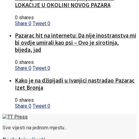
LOKACIJE U OKOLINI NOVOG PAZARA
0 shares
Share
0
Tweet
0
Pazarac hit na internetu: Da nije inostranstva mi
bi ovdje umirali kao psi – Ovo je sirotinja,
bijeda, jad
0 shares
Share
0
Tweet
0
Kako je na džipijadi u Ivanjici nastradao Pazarac
Izet Bronja
0 shares
Share
0
Tweet
0
Sve vijesti na jednom mjestu...