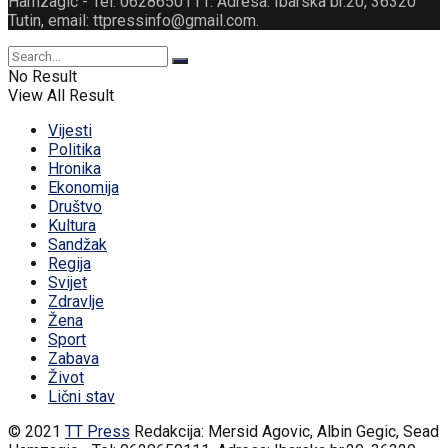
Hamzagic - Tel: 0628650111. Adresa: Ibarska br.20, 36320
Tutin, email: ttpressinfo@gmail.com
.
No Result
View All Result
Vijesti
Politika
Hronika
Ekonomija
Društvo
Kultura
Sandžak
Regija
Svijet
Zdravlje
Žena
Sport
Zabava
Život
Lični stav
© 2021
TT Press
Redakcija: Mersid Agovic, Albin Gegic, Sead