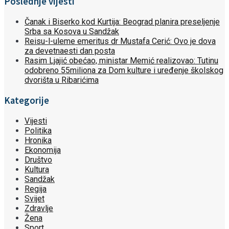
Poslednje vijesti
Čanak i Biserko kod Kurtija: Beograd planira preseljenje
Srba sa Kosova u Sandžak
Reisu-l-uleme emeritus dr Mustafa Cerić: Ovo je dova
za devetnaesti dan posta
Rasim Ljajić obećao, ministar Memić realizovao: Tutinu
odobreno 55miliona za Dom kulture i uređenje školskog
dvorišta u Ribarićima
Kategorije
Vijesti
Politika
Hronika
Ekonomija
Društvo
Kultura
Sandžak
Regija
Svijet
Zdravlje
Žena
Sport