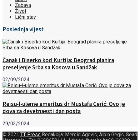
Zabava
Život
Lični stav
Poslednja vijest
Čanak i Biserko kod Kurtija: Beograd planira
preseljenje Srba sa Kosova u Sandžak
02/09/2024
Reisu-l-uleme emeritus dr Mustafa Cerić: Ovo je
dova za devetnaesti dan posta
29/03/2024
© 2021
TT Press
Redakcija: Mersid Agovic, Albin Gegic, Sead