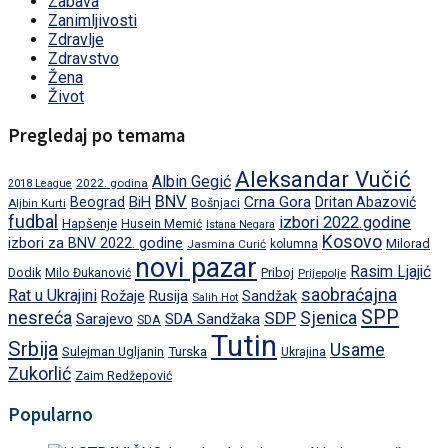
Zabava
Zanimljivosti
Zdravlje
Zdravstvo
Žena
Život
Pregledaj po temama
Aleksandar Vučić
Albin Gegić
2022. godina
2018 League
BNV
BiH
Crna Gora
Beograd
Dritan Abazović
Aljbin Kurti
Bošnjaci
fudbal
izbori 2022.godine
Hapšenje
Husein Memić
Istana Negara
Kosovo
izbori za BNV 2022. godine
Milorad
Jasmina Curić
kolumna
novi pazar
Rasim Ljajić
Dodik
Priboj
Milo Đukanović
Prijepolje
saobraćajna
Rat u Ukrajini
Rožaje
Rusija
Sandžak
Salih Hot
SPP
nesreća
SDP
Sjenica
Sarajevo
SDA Sandžaka
SDA
Tutin
Srbija
Usame
Turska
Sulejman Ugljanin
Ukrajina
Zukorlić
Zaim Redžepović
Popularno