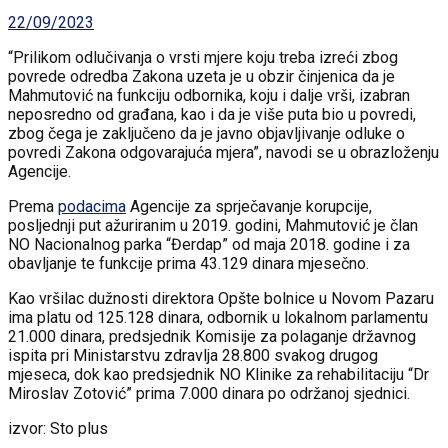
22/09/2023
“Prilikom odlučivanja o vrsti mjere koju treba izreći zbog
povrede odredba Zakona uzeta je u obzir činjenica da je
Mahmutović na funkciju odbornika, koju i dalje vrši, izabran
neposredno od građana, kao i da je više puta bio u povredi,
zbog čega je zaključeno da je javno objavljivanje odluke o
povredi Zakona odgovarajuća mjera”, navodi se u obrazloženju
Agencije.
Prema
podacima
Agencije za sprječavanje korupcije,
posljednji put ažuriranim u 2019. godini, Mahmutović je član
NO Nacionalnog parka “Đerdap” od maja 2018. godine i za
obavljanje te funkcije prima 43.129 dinara mjesečno.
Kao vršilac dužnosti direktora Opšte bolnice u Novom Pazaru
ima platu od 125.128 dinara, odbornik u lokalnom parlamentu
21.000 dinara, predsjednik Komisije za polaganje državnog
ispita pri Ministarstvu zdravlja 28.800 svakog drugog
mjeseca, dok kao predsjednik NO Klinike za rehabilitaciju “Dr
Miroslav Zotović” prima 7.000 dinara po održanoj sjednici.
izvor: Sto plus