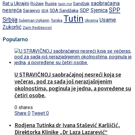
saobraćajna
Rat u Ukrajini
Rožaje
Rusija
Sandžak
Salih Hot
SPP
nesreća
SDP
Sjenica
Sarajevo
SDA Sandžaka
SDA
Tutin
Srbija
Usame
Turska
Sulejman Ugljanin
Ukrajina
Zukorlić
Zaim Redžepović
Popularno
U STRAVIČNOJ saobraćajnoj nesreći koja se
večeras, pod za sada još nerazjašnjenim
okolnostima, poginula je jedna, a povređene su
četiri osobe.
0 shares
Share
0
Tweet
0
Rodjena Tutinka dr Ivana Stašević Karliičić,
Direktorka Klinike „Dr Laza Lazarević“