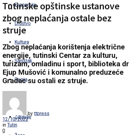
Tutinske opštinske ustanove
Ekonomija
zbog neplaćanja ostale bez
Društvo
struje
Kultura
Zbog neplaćanja korištenja električne
energije, tutinski Centar za kulturu,
Sandžak
turizam, omladinu i sport, biblioteka dr
Ejup Mušović i komunalno preduzeće
Gradac su ostali ez struje.
Regija
Svijet
by
ttpress
Zdravlje
12/10/2022
in
Tutin
0