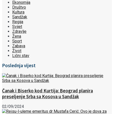
Ekonomija
Društvo
Kultura
Sandžak
Regija
Svijet
Zdravlje
Žena
Sport
Zabava
Život
Lični stav
Poslednja vijest
Čanak i Biserko kod Kurtija: Beograd planira
preseljenje Srba sa Kosova u Sandžak
02/09/2024