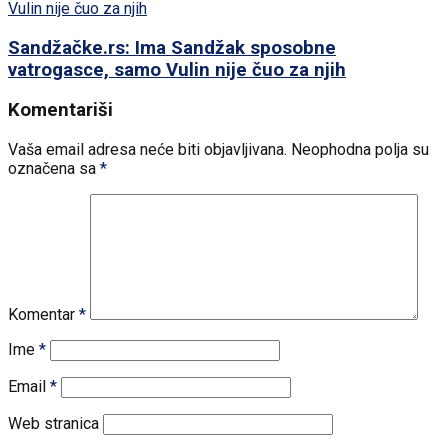
Sandžačke.rs: Ima Sandžak sposobne
vatrogasce, samo Vulin nije čuo za njih
Komentariši
Vaša email adresa neće biti objavljivana.
Neophodna polja su
označena sa
*
Komentar
*
Ime
*
Email
*
Web stranica