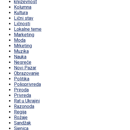
književnost
Kolumna
Kultura
Lični stav
Ličnosti
Lokalne teme
Marketing
Moda
Mrketing
Muzika
Nauka
Nesreće
Novi Pazar
Obrazovanje
Politika
Poljoprivreda
Priroda
Privreda
Rat u Ukrajini
Razonoda
Regija
Rožaje
Sandžak
Sjenica