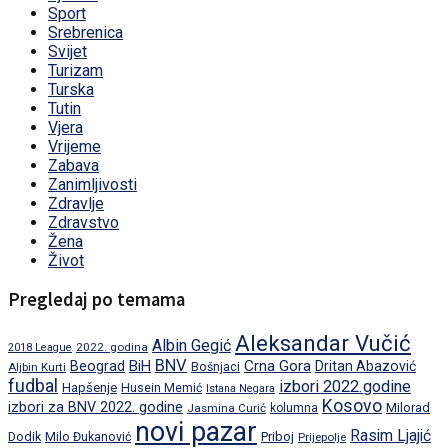
Sport
Srebrenica
Svijet
Turizam
Turska
Tutin
Vjera
Vrijeme
Zabava
Zanimljivosti
Zdravlje
Zdravstvo
Žena
Život
Pregledaj po temama
Aleksandar Vučić
Albin Gegić
2022. godina
2018 League
BNV
BiH
Crna Gora
Beograd
Dritan Abazović
Aljbin Kurti
Bošnjaci
fudbal
izbori 2022.godine
Hapšenje
Husein Memić
Istana Negara
Kosovo
izbori za BNV 2022. godine
Milorad
Jasmina Curić
kolumna
novi pazar
Rasim Ljajić
Dodik
Priboj
Milo Đukanović
Prijepolje