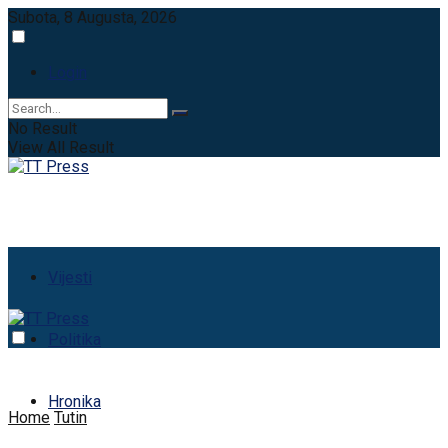
Subota, 8 Augusta, 2026
Login
No Result
View All Result
Vijesti
Politika
Hronika
Home
Tutin