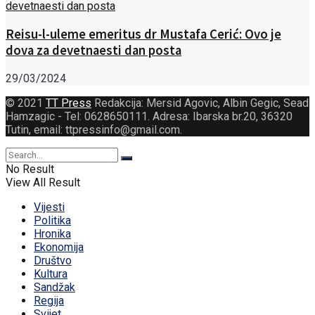
Reisu-l-uleme emeritus dr Mustafa Cerić: Ovo je
dova za devetnaesti dan posta
29/03/2024
© 2021
TT Press
Redakcija: Mersid Agovic, Albin Gegic, Sead
Hamzagic - Tel: 0628650111. Adresa: Ibarska br.20, 36320
Tutin, email: ttpressinfo@gmail.com
.
No Result
View All Result
Vijesti
Politika
Hronika
Ekonomija
Društvo
Kultura
Sandžak
Regija
Svijet