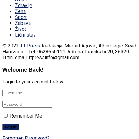
Zdravlje
Žena
Sport
Zabava
Život
Lični stav
© 2021
TT Press
Redakcija: Mersid Agovic, Albin Gegic, Sead
Hamzagic - Tel: 0628650111. Adresa: Ibarska br.20, 36320
Tutin, email: ttpressinfo@gmail.com
.
Welcome Back!
Login to your account below
Remember Me
Forgotten Password?