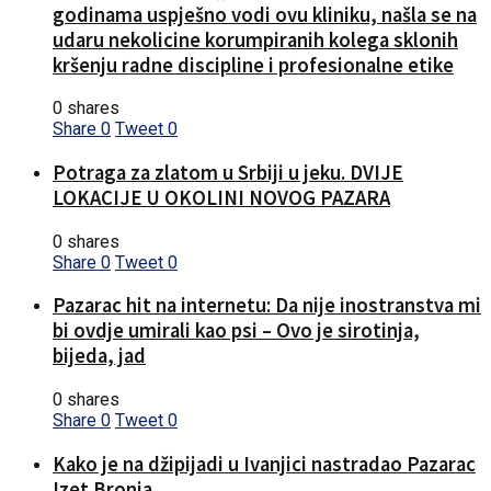
godinama uspješno vodi ovu kliniku, našla se na
udaru nekolicine korumpiranih kolega sklonih
kršenju radne discipline i profesionalne etike
0 shares
Share
0
Tweet
0
Potraga za zlatom u Srbiji u jeku. DVIJE
LOKACIJE U OKOLINI NOVOG PAZARA
0 shares
Share
0
Tweet
0
Pazarac hit na internetu: Da nije inostranstva mi
bi ovdje umirali kao psi – Ovo je sirotinja,
bijeda, jad
0 shares
Share
0
Tweet
0
Kako je na džipijadi u Ivanjici nastradao Pazarac
Izet Bronja