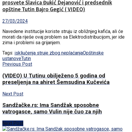
prosvete Slavica Đukić Dejanović i predsednik
opštine Tutin Bajro Gegić ( VIDEO)
27/03/2024
Navedene institucije koriste struju iz obližnjeg kafića, ali će
morati da riješe ovaj problem sa Elektrodistribucijom, jer ide
zima i problemi sa grijanjem.
Tags:
isključenja struje zbog neplaćanja
Opštinske
ustanove
Tutin
Previous Post
(VIDEO) U Tutinu obilježeno 5 godina od
preseljenja na ahiret Šemsudina Kučevića
Next Post
Sandžačke.rs: Ima Sandžak sposobne
vatrogasce, samo Vulin nije čuo za njih
Next Post