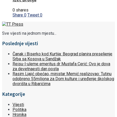
0 shares
Share
0
Tweet
0
Sve vijesti na jednom mjestu...
Poslednje vijesti
Čanak i Biserko kod Kurtija: Beograd planira preseljenje
Srba sa Kosova u Sandžak
Reisu-l-uleme emeritus dr Mustafa Cerić: Ovo je dova
za devetnaesti dan posta
Rasim Ljajić obećao, ministar Memić realizovao: Tutinu
odobreno 55miliona za Dom kulture i uređenje školskog
dvorišta u Ribarićima
Kategorije
Vijesti
Politika
Hronika