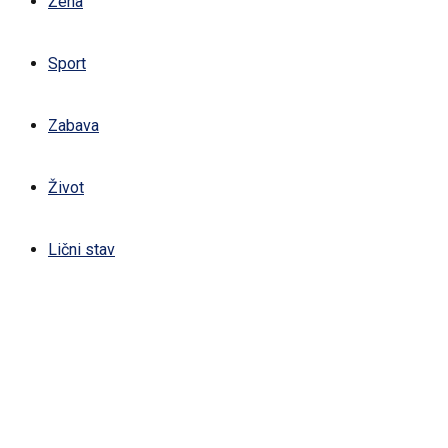
Žena
Sport
Zabava
Život
Lični stav