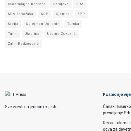
saobraćajna nesreća
Sarajevo
SDA
SDA Sandžaka
SDP
Sjenica
SPP
Srbija
Sulejman Ugljanin
Turska
Tutin
Ukrajina
Usame Zukorlić
Zaim Redžepović
Poslednje vije
Čanak i Biserko
Sve vijesti na jednom mjestu...
preseljenje Sr
Reisu-l-uleme 
dova za devetn