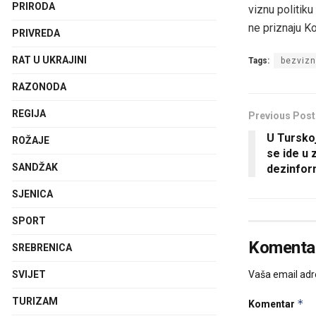
PRIRODA
viznu politik
ne priznaju K
PRIVREDA
RAT U UKRAJINI
Tags:
bezvizn
RAZONODA
REGIJA
Previous Post
U Tursko
ROŽAJE
se ide u 
SANDŽAK
dezinfor
SJENICA
SPORT
Komentar
SREBRENICA
Vaša email adre
SVIJET
TURIZAM
*
Komentar