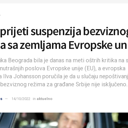
o
 prijeti suspenzija bezvizno
a sa zemljama Evropske un
ika Beograda bila je danas na meti oštrih kritika na
unutrašnjih poslova Evropske unije (EU), a evropska
 Ilva Johansson poručila je da u slučaju nepoštivanj
 bezviznog režima za građane Srbije nije isključeno.
ss
14/10/2022
in
aktuelno