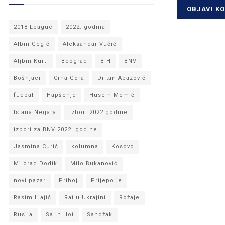
2018 League
2022. godina
Albin Gegić
Aleksandar Vučić
Aljbin Kurti
Beograd
BiH
BNV
Bošnjaci
Crna Gora
Dritan Abazović
fudbal
Hapšenje
Husein Memić
Istana Negara
izbori 2022.godine
izbori za BNV 2022. godine
Jasmina Curić
kolumna
Kosovo
Milorad Dodik
Milo Đukanović
novi pazar
Priboj
Prijepolje
Rasim Ljajić
Rat u Ukrajini
Rožaje
Rusija
Salih Hot
Sandžak