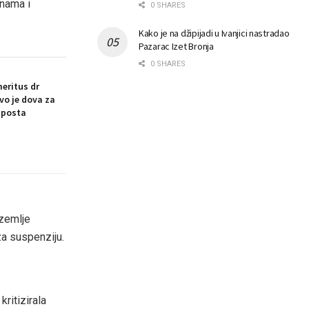
 nama i
0 SHARES
Kako je na džipijadi u Ivanjici nastradao
Pazarac Izet Bronja
0 SHARES
eritus dr
vo je dova za
 posta
 zemlje
a suspenziju.
ritizirala