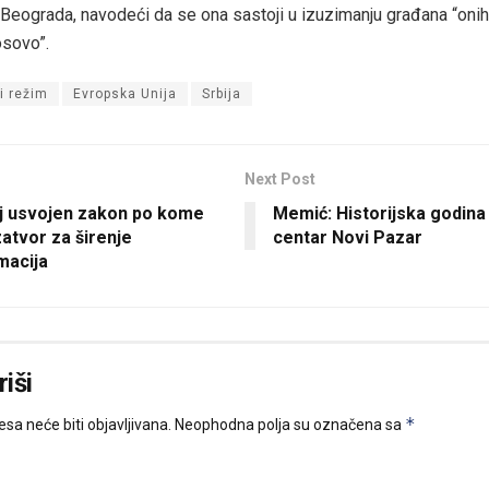
u Beograda, navodeći da se ona sastoji u izuzimanju građana “oni
osovo”.
i režim
Evropska Unija
Srbija
Next Post
j usvojen zakon po kome
Memić: Historijska godina 
zatvor za širenje
centar Novi Pazar
macija
iši
*
sa neće biti objavljivana.
Neophodna polja su označena sa