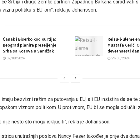
će Srbija i druge zemlje partneri Zapadnog Balkana sarađivati ​​s
u viznu politiku s EU-om”, rekla je Johansson.
s
Čanak i Biserko kod Kurtija:
Reisu-l-uleme em
Beograd planira preseljenje
Mustafa Cerić: O
Srba sa Kosova u Sandžak
devetnaesti dan
02/09/2024
29/03/2024
 imaju bezvizni režim za putovanja u EU, ali EU insistira da se te
opskom viznom politikom. U protivnom, EU bi se mogla odlučiti z
 nije nešto što mogu isključiti”, rekla je Johansson.
strica unutrašnjih poslova Nancy Feser također je prije dva dana k