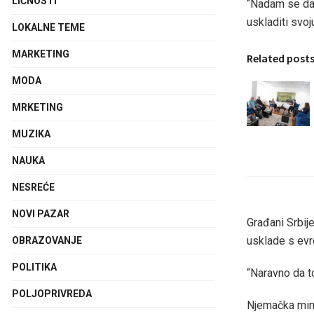
LIČNOSTI
“Nadam se da 
uskladiti svoj
LOKALNE TEME
MARKETING
Related post
MODA
MRKETING
MUZIKA
NAUKA
NESREĆE
NOVI PAZAR
Građani Srbije
usklade s evr
OBRAZOVANJE
POLITIKA
“Naravno da to
POLJOPRIVREDA
Njemačka mini