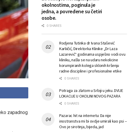
okolnostima, poginula je
jedna, a povređene su četiri
osobe.
0 SHARES
Rodjena Tutinka dr Ivana Stašević
Karliičić, Direktorka Klinike „Dr Laza
Lazarević“ godinama uspješno vodi ovu
kliniku, našla se na udaru nekolicine
korumpiranih kolega sklonih kršenju
radne discipline i profesionalne etike
0 SHARES
Potraga za zlatom u Srbiji u jeku. DVIJE
LOKACIJE U OKOLINI NOVOG PAZARA
0 SHARES
reko zapadnog
Pazarac hit na internetu: Da nije
inostranstva mi bi ovdje umirali kao psi –
Ovo je sirotinja, bijeda, jad