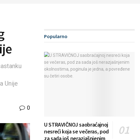
g
Popularno
ije
 sastanku
a Unije
0
U STRAVIČNOJ saobraćajnoj
nesreći koja se večeras, pod
za sada još nerazjašnjenim