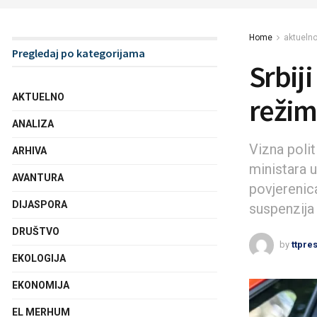
Home
aktueln
Pregledaj po kategorijama
Srbiji
AKTUELNO
režim
ANALIZA
Vizna polit
ARHIVA
ministara 
AVANTURA
povjerenica
DIJASPORA
suspenzija
DRUŠTVO
by
ttpre
EKOLOGIJA
EKONOMIJA
EL MERHUM