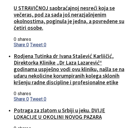
U STRAVIČNOJ saobraćajnoj nesreći koja se
večeras, pod za sada još nerazjašnjenim
okolnostima, poginula je jedna, a povređene su
četiri osobe.
0 shares
Share
0
Tweet
0
Rodjena Tutinka dr Ivana Stašević Karliičić,
Direktorka Klinike „Dr Laza Lazarević“
godinama uspješno vodi ovu kliniku, našla se na
udaru nekolicine korumpiranih kolega sklonih
kršenju radne discipline i profesionalne etike
0 shares
Share
0
Tweet
0
Potraga za zlatom u Srbiji u jeku. DVIJE
LOKACIJE U OKOLINI NOVOG PAZARA