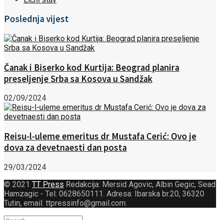
Poslednja vijest
Čanak i Biserko kod Kurtija: Beograd planira
preseljenje Srba sa Kosova u Sandžak
02/09/2024
Reisu-l-uleme emeritus dr Mustafa Cerić: Ovo je
dova za devetnaesti dan posta
29/03/2024
© 2021
TT Press
Redakcija: Mersid Agovic, Albin Gegic, Sead
Hamzagic - Tel: 0628650111. Adresa: Ibarska br.20, 36320
Tutin, email: ttpressinfo@gmail.com
.