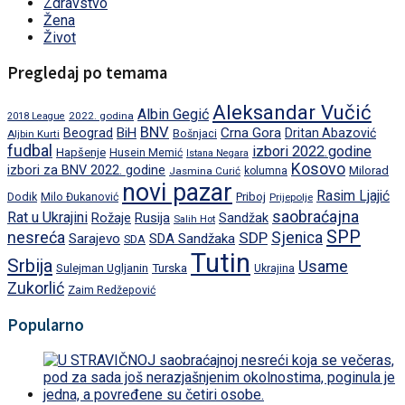
Zdravstvo
Žena
Život
Pregledaj po temama
Aleksandar Vučić
Albin Gegić
2022. godina
2018 League
BNV
BiH
Crna Gora
Beograd
Dritan Abazović
Aljbin Kurti
Bošnjaci
fudbal
izbori 2022.godine
Hapšenje
Husein Memić
Istana Negara
Kosovo
izbori za BNV 2022. godine
Milorad
Jasmina Curić
kolumna
novi pazar
Rasim Ljajić
Dodik
Priboj
Milo Đukanović
Prijepolje
saobraćajna
Rat u Ukrajini
Rožaje
Rusija
Sandžak
Salih Hot
SPP
nesreća
SDP
Sjenica
Sarajevo
SDA Sandžaka
SDA
Tutin
Srbija
Usame
Turska
Sulejman Ugljanin
Ukrajina
Zukorlić
Zaim Redžepović
Popularno