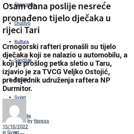
Osam dana poslije nesreće
Ekonomija
pronađeno tijelo dječaka u
Društvo
rijeci Tari
Kultura
Crnogorski rafteri pronašli su tijelo
dječaka koji se nalazio u automobilu, a
Sandžak
koji je prošlog petka sletio u Taru,
izjavio je za TVCG Veljko Ostojić,
predsjednik udruženja raftera NP
Regija
Durmitor.
Svijet
Zdravlje
by
ttpress
15/10/2022
in
Svijet