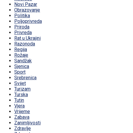
Novi Pazar
Obrazovanje
Politika
Poljoprivreda
Priroda
Privreda
Rat u Ukrajini
Razonoda
Regija
Rožaje
Sandžak
Sjenica
Sport
Srebrenica
Svijet
Turizam
Turska
Tutin
Vjera
Vrijeme
Zabava
Zanimljivosti
Zdravlje