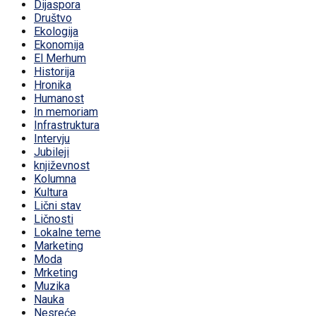
Dijaspora
Društvo
Ekologija
Ekonomija
El Merhum
Historija
Hronika
Humanost
In memoriam
Infrastruktura
Intervju
Jubileji
književnost
Kolumna
Kultura
Lični stav
Ličnosti
Lokalne teme
Marketing
Moda
Mrketing
Muzika
Nauka
Nesreće