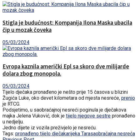
Stigla je budućnost: Kompanija Ilona Maska ubacila
čip u mozak čoveka
05/03/2024
Evropa kaznila američki Epl sa skoro dve milijarde
dolara zbog monopola.
05/03/2024
Tijelo dječaka pronađeno je nešto prije 15 časova u blizini
Žugića Luke, oko devet kilometara od mjesta nesreće,
prenio
je RTCG.
Podsjetimo, u saobraćajnoj nesreći poginula je dječakova
majka Jelena Vuković, dok je
tijelo njegove sestre
pronađeno
u nedjelju.
Jedno dijete iz vozila preživjelo je nesreću.
Tags:
pronađeno tijelo dječaka
rijeka Tara
saobraćajna nesreća
Previous Post