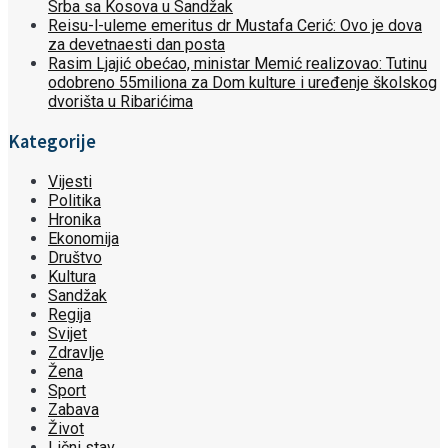
Srba sa Kosova u Sandžak
Reisu-l-uleme emeritus dr Mustafa Cerić: Ovo je dova
za devetnaesti dan posta
Rasim Ljajić obećao, ministar Memić realizovao: Tutinu
odobreno 55miliona za Dom kulture i uređenje školskog
dvorišta u Ribarićima
Kategorije
Vijesti
Politika
Hronika
Ekonomija
Društvo
Kultura
Sandžak
Regija
Svijet
Zdravlje
Žena
Sport
Zabava
Život
Lični stav