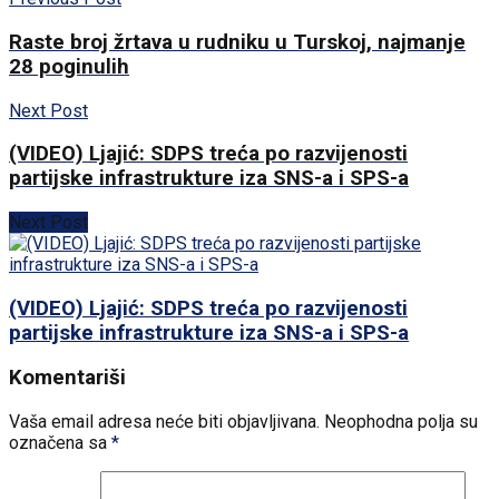
Raste broj žrtava u rudniku u Turskoj, najmanje
28 poginulih
Next Post
(VIDEO) Ljajić: SDPS treća po razvijenosti
partijske infrastrukture iza SNS-a i SPS-a
Next Post
(VIDEO) Ljajić: SDPS treća po razvijenosti
partijske infrastrukture iza SNS-a i SPS-a
Komentariši
Vaša email adresa neće biti objavljivana.
Neophodna polja su
označena sa
*