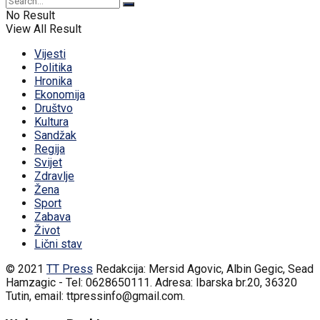
No Result
View All Result
Vijesti
Politika
Hronika
Ekonomija
Društvo
Kultura
Sandžak
Regija
Svijet
Zdravlje
Žena
Sport
Zabava
Život
Lični stav
© 2021
TT Press
Redakcija: Mersid Agovic, Albin Gegic, Sead
Hamzagic - Tel: 0628650111. Adresa: Ibarska br.20, 36320
Tutin, email: ttpressinfo@gmail.com
.