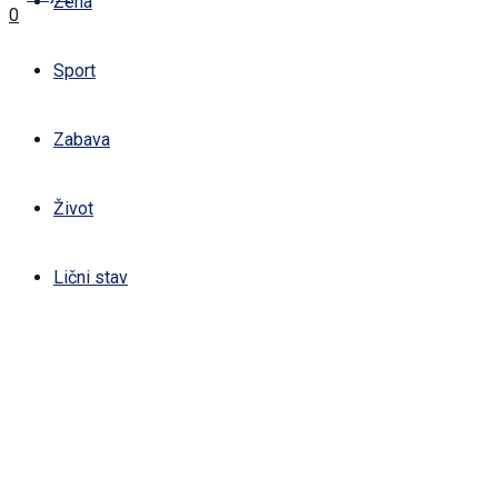
Žena
0
Sport
Zabava
Život
Lični stav