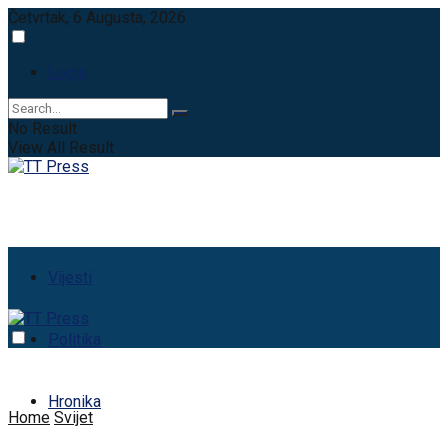
Četvrtak, 6 Augusta, 2026
Login
No Result
View All Result
Vijesti
Politika
Hronika
Home
Svijet