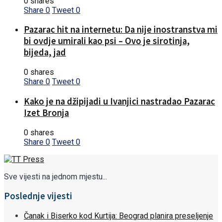
0 shares
Share
0
Tweet
0
Pazarac hit na internetu: Da nije inostranstva mi
bi ovdje umirali kao psi – Ovo je sirotinja,
bijeda, jad
0 shares
Share
0
Tweet
0
Kako je na džipijadi u Ivanjici nastradao Pazarac
Izet Bronja
0 shares
Share
0
Tweet
0
Sve vijesti na jednom mjestu...
Poslednje vijesti
Čanak i Biserko kod Kurtija: Beograd planira preseljenje