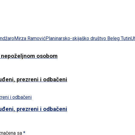
andžaro
Mirza Ramović
Planinarsko-skijaško društvo Beleg Tutin
U
ća nepoželjnom osobom
suđeni, prezreni i odbačeni
suđeni, prezreni i odbačeni
značena sa
*