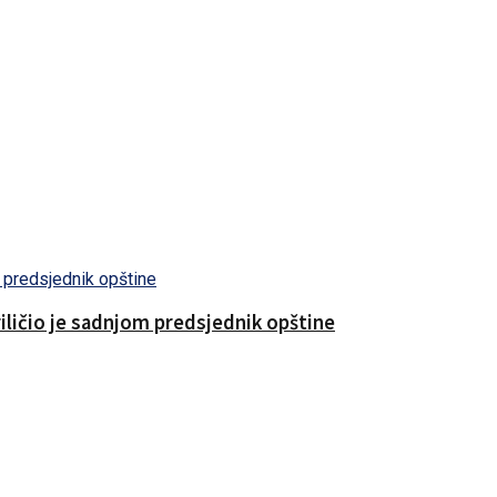
riličio je sadnjom predsjednik opštine