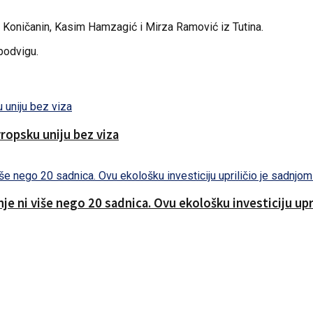
a Koničanin, Kasim Hamzagić i Mirza Ramović iz Tutina.
podvigu.
ropsku uniju bez viza
nje ni više nego 20 sadnica. Ovu ekološku investiciju up