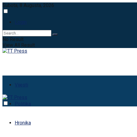
Subota, 8 Augusta, 2026
Login
No Result
View All Result
Vijesti
Politika
Hronika