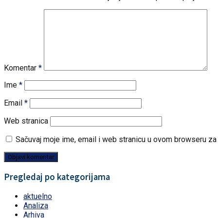
Komentar
*
Ime
*
Email
*
Web stranica
Sačuvaj moje ime, email i web stranicu u ovom browseru z
Pregledaj po kategorijama
aktuelno
Analiza
Arhiva