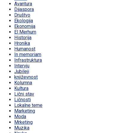
Avantura
Dijaspora
Društvo
Ekologija
Ekonomija
El Merhum
Historija
Hronika
Humanost
In memoriam
Infrastruktura
Intervju
Jubileji
književnost
Kolumna
Kultura
Lični stav
Ličnosti
Lokalne teme
Marketing
Moda
Mrketing
Muzika