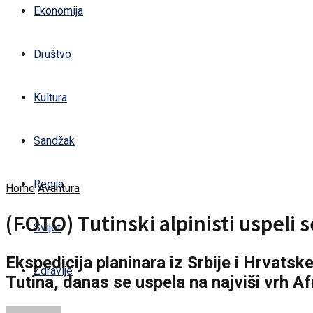
Ekonomija
Društvo
Kultura
Sandžak
Regija
Home
Avantura
(FOTO) Tutinski alpinisti uspeli s
Svijet
Ekspedicija planinara iz Srbije i Hrvatsk
Zdravlje
Tutina, danas se uspela na najviši vrh A