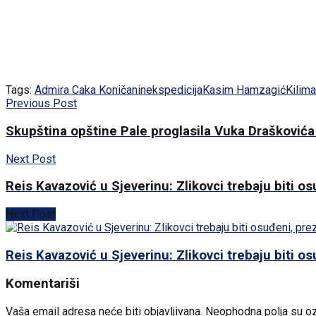
Tags:
Admira Caka Koničanin
ekspedicija
Kasim Hamzagić
Kilim
Previous Post
Skupština opštine Pale proglasila Vuka Draškovi
Next Post
Reis Kavazović u Sjeverinu: Zlikovci trebaju biti o
Next Post
Reis Kavazović u Sjeverinu: Zlikovci trebaju biti o
Komentariši
Vaša email adresa neće biti objavljivana.
Neophodna polja su o