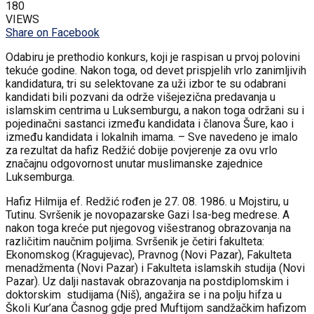
180
VIEWS
Share on Facebook
Odabiru je prethodio konkurs, koji je raspisan u prvoj polovini
tekuće godine. Nakon toga, od devet prispjelih vrlo zanimljivih
kandidatura, tri su selektovane za uži izbor te su odabrani
kandidati bili pozvani da održe višejezična predavanja u
islamskim centrima u Luksemburgu, a nakon toga održani su i
pojedinačni sastanci između kandidata i članova Šure, kao i
između kandidata i lokalnih imama. – Sve navedeno je imalo
za rezultat da hafiz Redžić dobije povjerenje za ovu vrlo
značajnu odgovornost unutar muslimanske zajednice
Luksemburga.
Hafiz Hilmija ef. Redžić rođen je 27. 08. 1986. u Mojstiru, u
Tutinu. Svršenik je novopazarske Gazi Isa-beg medrese. A
nakon toga kreće put njegovog višestranog obrazovanja na
različitim naučnim poljima. Svršenik je četiri fakulteta:
Ekonomskog (Kragujevac), Pravnog (Novi Pazar), Fakulteta
menadžmenta (Novi Pazar) i Fakulteta islamskih studija (Novi
Pazar). Uz dalji nastavak obrazovanja na postdiplomskim i
doktorskim studijama (Niš), angažira se i na polju hifza u
Školi Kur’ana Časnog gdje pred Muftijom sandžačkim hafizom