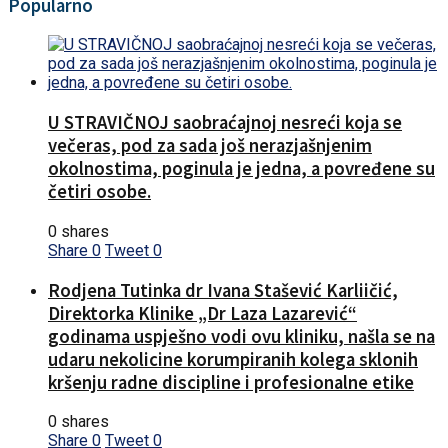
Popularno
U STRAVIČNOJ saobraćajnoj nesreći koja se
večeras, pod za sada još nerazjašnjenim
okolnostima, poginula je jedna, a povređene su
četiri osobe.
0 shares
Share
0
Tweet
0
Rodjena Tutinka dr Ivana Stašević Karliičić,
Direktorka Klinike „Dr Laza Lazarević“
godinama uspješno vodi ovu kliniku, našla se na
udaru nekolicine korumpiranih kolega sklonih
kršenju radne discipline i profesionalne etike
0 shares
Share
0
Tweet
0