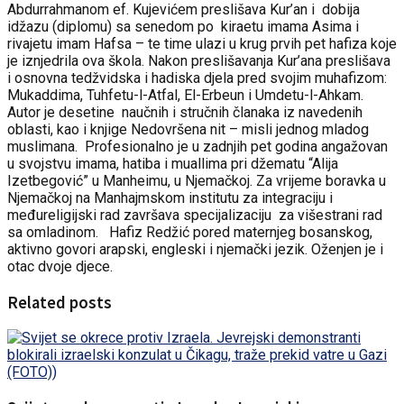
Abdurrahmanom ef. Kujevićem preslišava Kur’an i dobija
idžazu (diplomu) sa senedom po kiraetu imama Asima i
rivajetu imam Hafsa – te time ulazi u krug prvih pet hafiza koje
je iznjedrila ova škola. Nakon preslišavanja Kur’ana preslišava
i osnovna tedžvidska i hadiska djela pred svojim muhafizom:
Mukaddima, Tuhfetu-l-Atfal, El-Erbeun i Umdetu-l-Ahkam.
Autor je desetine naučnih i stručnih članaka iz navedenih
oblasti, kao i knjige Nedovršena nit – misli jednog mladog
muslimana. Profesionalno je u zadnjih pet godina angažovan
u svojstvu imama, hatiba i muallima pri džematu “Alija
Izetbegović” u Manheimu, u Njemačkoj. Za vrijeme boravka u
Njemačkoj na Manhajmskom institutu za integraciju i
međureligijski rad završava specijalizaciju za višestrani rad
sa omladinom. Hafiz Redžić pored maternjeg bosanskog,
aktivno govori arapski, engleski i njemački jezik. Oženjen je i
otac dvoje djece.
Related posts