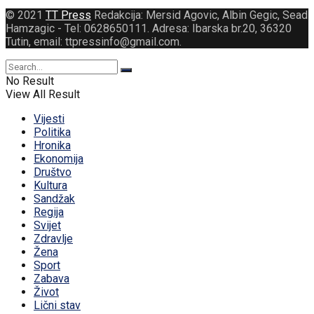
© 2021
TT Press
Redakcija: Mersid Agovic, Albin Gegic, Sead
Hamzagic - Tel: 0628650111. Adresa: Ibarska br.20, 36320
Tutin, email: ttpressinfo@gmail.com
.
No Result
View All Result
Vijesti
Politika
Hronika
Ekonomija
Društvo
Kultura
Sandžak
Regija
Svijet
Zdravlje
Žena
Sport
Zabava
Život
Lični stav