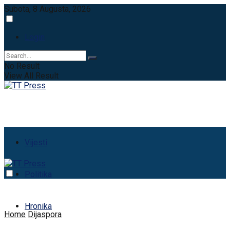
Subota, 8 Augusta, 2026
Login
No Result
View All Result
Vijesti
Politika
Hronika
Home
Dijaspora