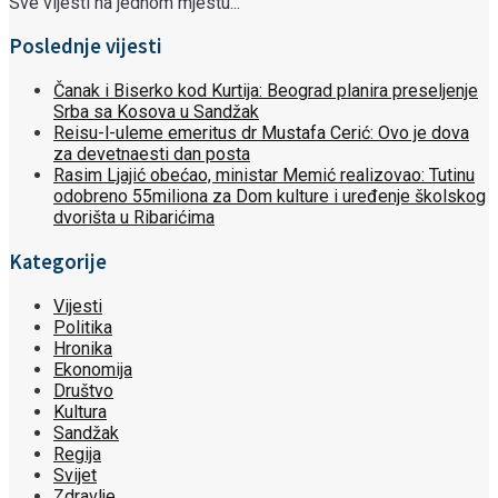
Sve vijesti na jednom mjestu...
Poslednje vijesti
Čanak i Biserko kod Kurtija: Beograd planira preseljenje
Srba sa Kosova u Sandžak
Reisu-l-uleme emeritus dr Mustafa Cerić: Ovo je dova
za devetnaesti dan posta
Rasim Ljajić obećao, ministar Memić realizovao: Tutinu
odobreno 55miliona za Dom kulture i uređenje školskog
dvorišta u Ribarićima
Kategorije
Vijesti
Politika
Hronika
Ekonomija
Društvo
Kultura
Sandžak
Regija
Svijet
Zdravlje