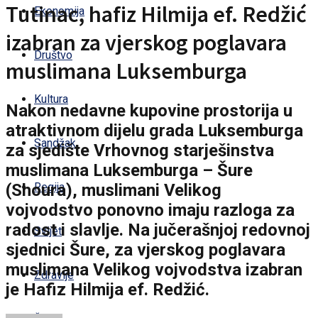
Tutinac, hafiz Hilmija ef. Redžić
Ekonomija
izabran za vjerskog poglavara
Društvo
muslimana Luksemburga
Kultura
Nakon nedavne kupovine prostorija u
atraktivnom dijelu grada Luksemburga
Sandžak
za sjedište Vrhovnog starješinstva
muslimana Luksemburga – Šure
(Shoura), muslimani Velikog
Regija
vojvodstvo ponovno imaju razloga za
radost i slavlje. Na jučerašnjoj redovnoj
Svijet
sjednici Šure, za vjerskog poglavara
muslimana Velikog vojvodstva izabran
Zdravlje
je Hafiz Hilmija ef. Redžić.