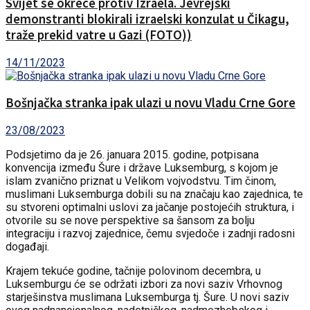
Svijet se okrece protiv Izraela. Jevrejski
demonstranti blokirali izraelski konzulat u Čikagu,
traže prekid vatre u Gazi (FOTO))
14/11/2023
Bošnjačka stranka ipak ulazi u novu Vladu Crne Gore
23/08/2023
Podsjetimo da je 26. januara 2015. godine, potpisana
konvencija između Šure i države Luksemburg, s kojom je
islam zvanično priznat u Velikom vojvodstvu. Tim činom,
muslimani Luksemburga dobili su na značaju kao zajednica, te
su stvoreni optimalni uslovi za jačanje postojećih struktura, i
otvorile su se nove perspektive sa šansom za bolju
integraciju i razvoj zajednice, čemu svjedoče i zadnji radosni
događaji.
Krajem tekuće godine, tačnije polovinom decembra, u
Luksemburgu će se održati izbori za novi saziv Vrhovnog
starješinstva muslimana Luksemburga tj. Šure. U novi saziv