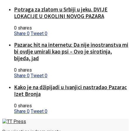
Potraga za zlatom u Srbiji u jeku. DVIJE
LOKACIJE U OKOLINI NOVOG PAZARA
0 shares
Share
0
Tweet
0
Pazarac hit na internetu: Da nije inostranstva mi
bi ovdje umirali kao psi – Ovo je sirotinja,
bijeda, jad
0 shares
Share
0
Tweet
0
Kako je na džipijadi u Ivanjici nastradao Pazarac
Izet Bronja
0 shares
Share
0
Tweet
0