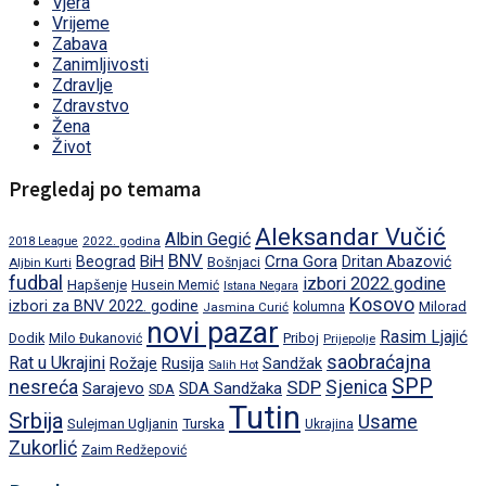
Vjera
Vrijeme
Zabava
Zanimljivosti
Zdravlje
Zdravstvo
Žena
Život
Pregledaj po temama
Aleksandar Vučić
Albin Gegić
2022. godina
2018 League
BNV
BiH
Crna Gora
Beograd
Dritan Abazović
Aljbin Kurti
Bošnjaci
fudbal
izbori 2022.godine
Hapšenje
Husein Memić
Istana Negara
Kosovo
izbori za BNV 2022. godine
Milorad
Jasmina Curić
kolumna
novi pazar
Rasim Ljajić
Dodik
Priboj
Milo Đukanović
Prijepolje
saobraćajna
Rat u Ukrajini
Rožaje
Rusija
Sandžak
Salih Hot
SPP
nesreća
SDP
Sjenica
Sarajevo
SDA Sandžaka
SDA
Tutin
Srbija
Usame
Turska
Sulejman Ugljanin
Ukrajina
Zukorlić
Zaim Redžepović