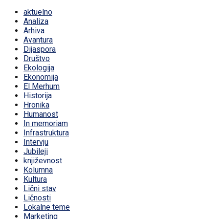
aktuelno
Analiza
Arhiva
Avantura
Dijaspora
Društvo
Ekologija
Ekonomija
El Merhum
Historija
Hronika
Humanost
In memoriam
Infrastruktura
Intervju
Jubileji
književnost
Kolumna
Kultura
Lični stav
Ličnosti
Lokalne teme
Marketing