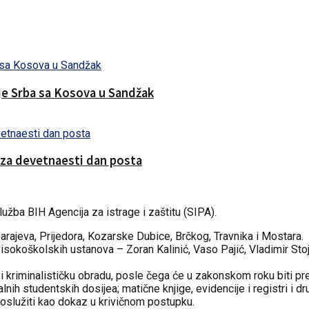
nje Srba sa Kosova u Sandžak
 za devetnaesti dan posta
lužba BIH Agencija za istrage i zaštitu (SIPA).
Sarajeva, Prijedora, Kozarske Dubice, Brčkog, Travnika i Mostara.
sokoškolskih ustanova – Zoran Kalinić, Vaso Pajić, Vladimir Stojan
e i kriminalističku obradu, posle čega će u zakonskom roku biti p
lnih studentskih dosijea; matične knjige, evidencije i registri i
 poslužiti kao dokaz u krivičnom postupku.