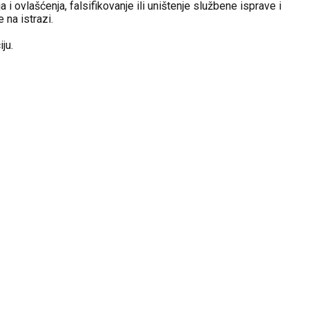
 ovlašćenja, falsifikovanje ili uništenje službene isprave i
 na istrazi.
ju.