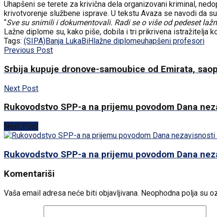
Uhapšeni se terete za krivična dela organizovani kriminal, nedop
krivotvorenje službene isprave. U tekstu Avaza se navodi da su ih o
“
Sve su snimili i dokumentovali. Radi se o više od pedeset lažn
Lažne diplome su, kako piše, dobila i tri prikrivena istražitelja k
Tags:
(SIPA)
Banja Luka
BiH
lažne diplome
uhapšeni profesori
Previous Post
Srbija kupuje dronove-samoubice od Emirata, saop
Next Post
Rukovodstvo SPP-a na prijemu povodom Dana neza
Next Post
Rukovodstvo SPP-a na prijemu povodom Dana neza
Komentariši
Vaša email adresa neće biti objavljivana.
Neophodna polja su o