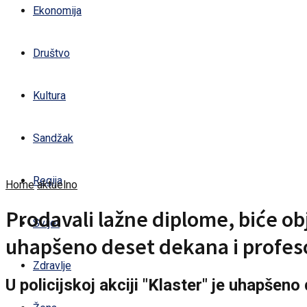
Ekonomija
Društvo
Kultura
Sandžak
Regija
Home
aktuelno
Prodavali lažne diplome, biće ob
Svijet
uhapšeno deset dekana i profes
Zdravlje
U policijskoj akciji "Klaster" je uhapše