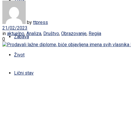
Žena
Sport
by
ttpress
21/02/2023
in
aktuelno
,
Analiza
,
Društvo
,
Obrazovanje
,
Regija
Zabava
0
Život
Lični stav