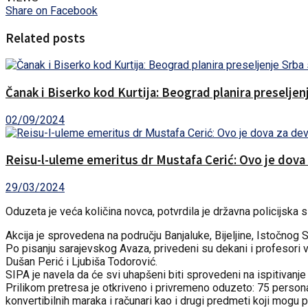
Share on Facebook
Related posts
Čanak i Biserko kod Kurtija: Beograd planira preselje
02/09/2024
Reisu-l-uleme emeritus dr Mustafa Cerić: Ovo je dova
29/03/2024
Oduzeta je veća količina novca, potvrdila je državna policijska s
Akcija je sprovedena na području Banjaluke, Bijeljine, Istočnog 
Po pisanju sarajevskog Avaza, privedeni su dekani i profesori vi
Dušan Perić i Ljubiša Todorović.
SIPA je navela da će svi uhapšeni biti sprovedeni na ispitivanj
Prilikom pretresa je otkriveno i privremeno oduzeto: 75 persona
konvertibilnih maraka i računari kao i drugi predmeti koji mogu