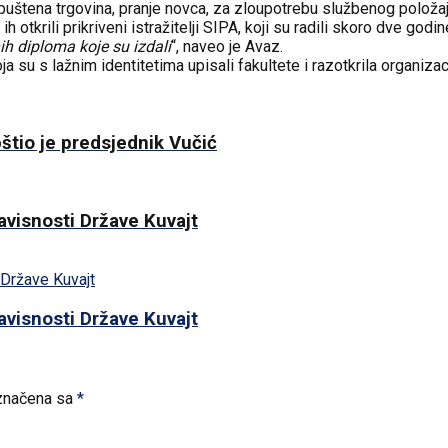
uštena trgovina, pranje novca, za zloupotrebu službenog položaja i
tkrili prikriveni istražitelji SIPA, koji su radili skoro dve godine
ih diploma koje su izdali
“, naveo je Avaz.
oja su s lažnim identitetima upisali fakultete i razotkrila organizaci
štio je predsjednik Vučić
visnosti Države Kuvajt
visnosti Države Kuvajt
značena sa
*