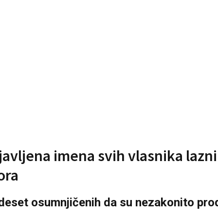
javljena imena svih vlasnika lazn
ora
no deset osumnjičenih da su nezakonito pro