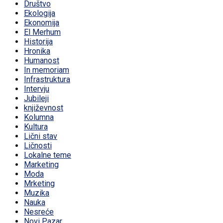
Društvo
Ekologija
Ekonomija
El Merhum
Historija
Hronika
Humanost
In memoriam
Infrastruktura
Intervju
Jubileji
književnost
Kolumna
Kultura
Lični stav
Ličnosti
Lokalne teme
Marketing
Moda
Mrketing
Muzika
Nauka
Nesreće
Novi Pazar