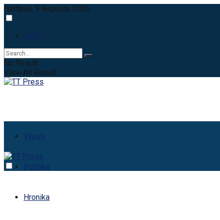
Nedjelja, 9 Augusta, 2026
Login
No Result
View All Result
Vijesti
Politika
Hronika