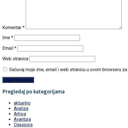
Komentar
*
Ime
*
Email
*
Web stranica
Sačuvaj moje ime, email i web stranicu u ovom browseru z
Pregledaj po kategorijama
aktuelno
Analiza
Arhiva
Avantura
Dijaspora