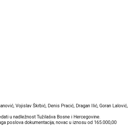
ović, Vojislav Škrbić, Denis Pracić, Dragan Ilić, Goran Lalović,
redati u nadležnost Tužilašva Bosne i Hercegovine.
 druga poslova dokumentacija; novac u iznosu od 165.000,00