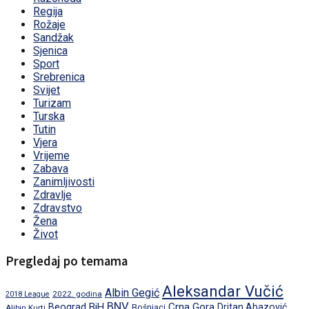
Regija
Rožaje
Sandžak
Sjenica
Sport
Srebrenica
Svijet
Turizam
Turska
Tutin
Vjera
Vrijeme
Zabava
Zanimljivosti
Zdravlje
Zdravstvo
Žena
Život
Pregledaj po temama
Aleksandar Vučić
Albin Gegić
2022. godina
2018 League
BNV
BiH
Crna Gora
Beograd
Dritan Abazović
Aljbin Kurti
Bošnjaci