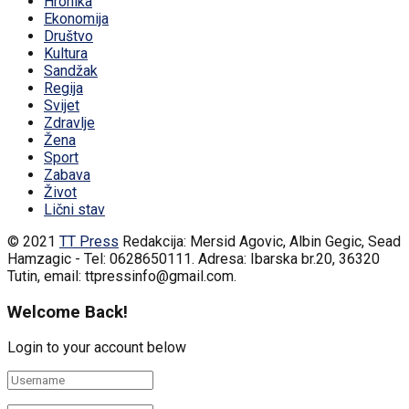
Hronika
Ekonomija
Društvo
Kultura
Sandžak
Regija
Svijet
Zdravlje
Žena
Sport
Zabava
Život
Lični stav
© 2021
TT Press
Redakcija: Mersid Agovic, Albin Gegic, Sead
Hamzagic - Tel: 0628650111. Adresa: Ibarska br.20, 36320
Tutin, email: ttpressinfo@gmail.com
.
Welcome Back!
Login to your account below