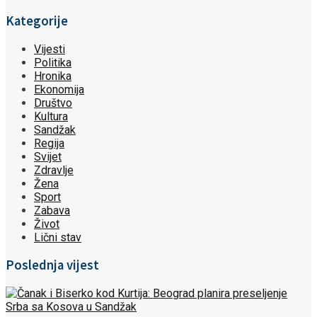
Kategorije
Vijesti
Politika
Hronika
Ekonomija
Društvo
Kultura
Sandžak
Regija
Svijet
Zdravlje
Žena
Sport
Zabava
Život
Lični stav
Poslednja vijest