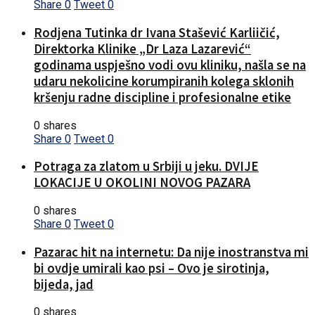
Share
0
Tweet
0
Rodjena Tutinka dr Ivana Stašević Karliičić,
Direktorka Klinike „Dr Laza Lazarević“
godinama uspješno vodi ovu kliniku, našla se na
udaru nekolicine korumpiranih kolega sklonih
kršenju radne discipline i profesionalne etike
0 shares
Share
0
Tweet
0
Potraga za zlatom u Srbiji u jeku. DVIJE
LOKACIJE U OKOLINI NOVOG PAZARA
0 shares
Share
0
Tweet
0
Pazarac hit na internetu: Da nije inostranstva mi
bi ovdje umirali kao psi – Ovo je sirotinja,
bijeda, jad
0 shares