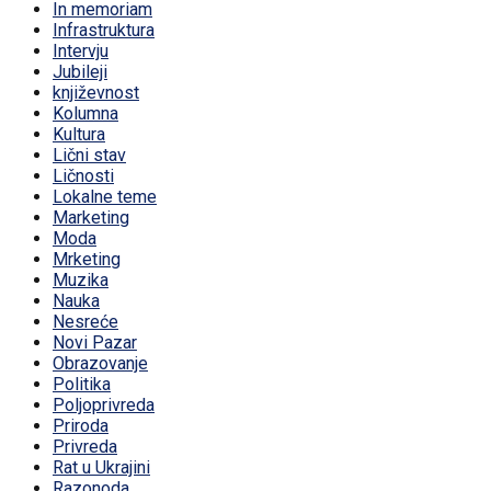
In memoriam
Infrastruktura
Intervju
Jubileji
književnost
Kolumna
Kultura
Lični stav
Ličnosti
Lokalne teme
Marketing
Moda
Mrketing
Muzika
Nauka
Nesreće
Novi Pazar
Obrazovanje
Politika
Poljoprivreda
Priroda
Privreda
Rat u Ukrajini
Razonoda