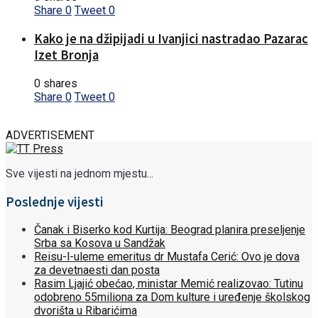
Share
0
Tweet
0
Kako je na džipijadi u Ivanjici nastradao Pazarac
Izet Bronja
0 shares
Share
0
Tweet
0
ADVERTISEMENT
Sve vijesti na jednom mjestu...
Poslednje vijesti
Čanak i Biserko kod Kurtija: Beograd planira preseljenje
Srba sa Kosova u Sandžak
Reisu-l-uleme emeritus dr Mustafa Cerić: Ovo je dova
za devetnaesti dan posta
Rasim Ljajić obećao, ministar Memić realizovao: Tutinu
odobreno 55miliona za Dom kulture i uređenje školskog
dvorišta u Ribarićima