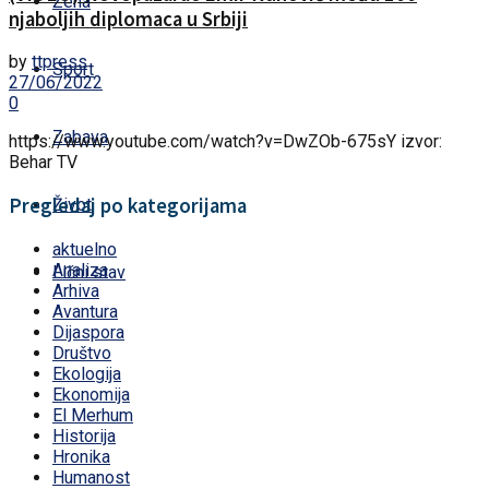
Žena
njaboljih diplomaca u Srbiji
by
ttpress
Sport
27/06/2022
0
Zabava
https://www.youtube.com/watch?v=DwZOb-675sY izvor:
Behar TV
Pregledaj po kategorijama
Život
aktuelno
Analiza
Lični stav
Arhiva
Avantura
Dijaspora
Društvo
Ekologija
Ekonomija
El Merhum
Historija
Hronika
Humanost