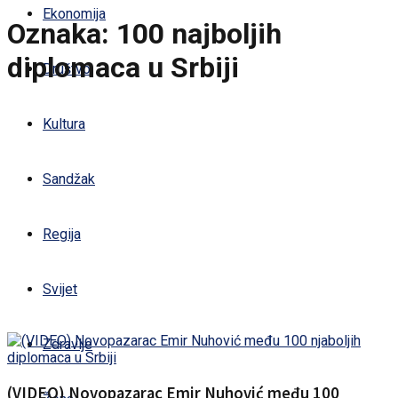
Ekonomija
Oznaka:
100 najboljih
diplomaca u Srbiji
Društvo
Kultura
Sandžak
Regija
Svijet
Zdravlje
(VIDEO) Novopazarac Emir Nuhović među 100