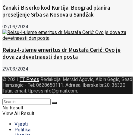
Čanak i Biserko kod Kurtija: Beograd planira
preseljenje Srba sa Kosova u Sandžak
02/09/2024
Reisu-l-uleme emeritus dr Mustafa Cerić: Ovo je
dova za devetnaesti dan posta
29/03/2024
© 2021
TT Press
Redakcija: Mersid Agovic, Albin Gegic, Sead
Hamzagic - Tel: 0628650111. Adresa: Ibarska br.20, 36320
Tutin, email: ttpressinfo@gmail.com
.
No Result
View All Result
Vijesti
Politika