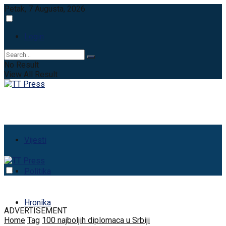
Petak, 7 Augusta, 2026
Login
No Result
View All Result
Vijesti
Politika
Hronika
ADVERTISEMENT
Home
Tag
100 najboljih diplomaca u Srbiji