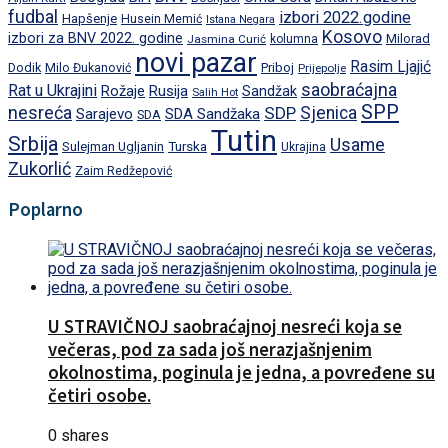
fudbal
izbori 2022.godine
Hapšenje
Husein Memić
Istana Negara
Kosovo
izbori za BNV 2022. godine
Milorad
Jasmina Curić
kolumna
novi pazar
Rasim Ljajić
Dodik
Priboj
Milo Đukanović
Prijepolje
saobraćajna
Rat u Ukrajini
Rožaje
Rusija
Sandžak
Salih Hot
SPP
nesreća
SDP
Sjenica
Sarajevo
SDA Sandžaka
SDA
Tutin
Srbija
Usame
Turska
Sulejman Ugljanin
Ukrajina
Zukorlić
Zaim Redžepović
Poplarno
U STRAVIČNOJ saobraćajnoj nesreći koja se
večeras, pod za sada još nerazjašnjenim
okolnostima, poginula je jedna, a povređene su
četiri osobe.
0 shares