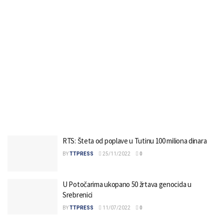
RTS: Šteta od poplave u Tutinu 100 miliona dinara
BY
TTPRESS
25/11/2022
0
U Potočarima ukopano 50 žrtava genocida u
Srebrenici
BY
TTPRESS
11/07/2022
0