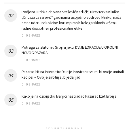
Rodjena Tutinka dr Ivana Stašević Karliičić, Direktorka Klinike
„Dr Laza Lazarević“ godinama uspješno vodi ovu kliniku, našla
se na udaru nekolicine korumpiranih kolega sklonih kršenju
radne discipline i profesionalne etike
0 SHARES
Potraga za zlatom u Srbiji u jeku. DVIJE LOKACIJE U OKOLINI
NOVOG PAZARA
0 SHARES
Pazarac hit na internetu: Da nije inostranstva mi bi ovdje umirali
kao psi – Ovo je sirotinja, bijeda, jad
0 SHARES
Kako je na džipijadi u Ivanjici nastradao Pazarac Izet Bronja
0 SHARES
ADVERTISEMENT