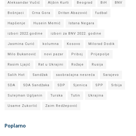
Aleksandar Vučić
Aljbin Kurti
Beograd
BiH
BNV
Bošnjaci
Crna Gora
Dritan Abazović
fudbal
Hapšenje
Husein Memić
Istana Negara
izbori 2022.godine
izbori za BNV 2022. godine
Jasmina Curić
kolumna
Kosovo
Milorad Dodik
Milo Đukanović
novi pazar
Priboj
Prijepolje
Rasim Ljajić
Rat u Ukrajini
Rožaje
Rusija
Salih Hot
Sandžak
saobraćajna nesreća
Sarajevo
SDA
SDA Sandžaka
SDP
Sjenica
SPP
Srbija
Sulejman Ugljanin
Turska
Tutin
Ukrajina
Usame Zukorlić
Zaim Redžepović
Poplarno