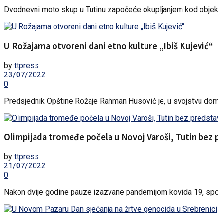
Dvodnevni moto skup u Tutinu započeće okupljanjem kod objekt
U Rožajama otvoreni dani etno kulture „Ibiš Kujević“
by
ttpress
23/07/2022
0
Predsjednik Opštine Rožaje Rahman Husović je, u svojstvu domać
Olimpijada tromeđe počela u Novoj Varoši, Tutin bez 
by
ttpress
21/07/2022
0
Nakon dvije godine pauze izazvane pandemijom kovida 19, sporti