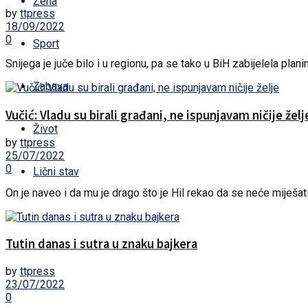
Žena
by
ttpress
18/09/2022
0
Sport
Snijega je juče bilo i u regionu, pa se tako u BiH zabijelela planin
Zabava
Vučić: Vladu su birali građani, ne ispunjavam ničije želj
Život
by
ttpress
25/07/2022
0
Lični stav
On je naveo i da mu je drago što je Hil rekao da se neće miješati u
Tutin danas i sutra u znaku bajkera
by
ttpress
23/07/2022
0