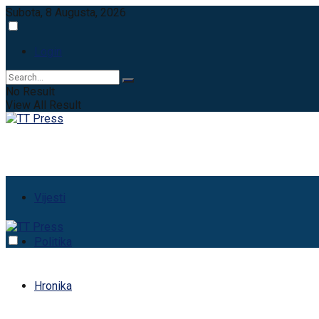
Subota, 8 Augusta, 2026
Login
No Result
View All Result
Vijesti
Politika
Hronika