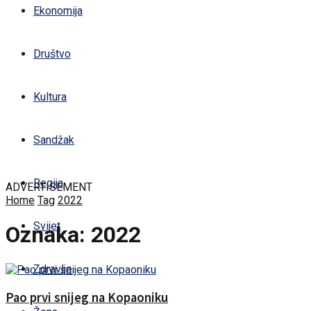
Ekonomija
Društvo
Kultura
Sandžak
Regija
ADVERTISEMENT
Home
Tag
2022
Svijet
Oznaka:
2022
Zdravlje
Pao prvi snijeg na Kopaoniku