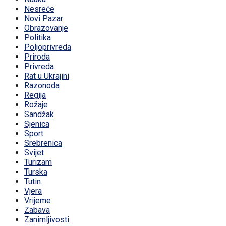
Nesreće
Novi Pazar
Obrazovanje
Politika
Poljoprivreda
Priroda
Privreda
Rat u Ukrajini
Razonoda
Regija
Rožaje
Sandžak
Sjenica
Sport
Srebrenica
Svijet
Turizam
Turska
Tutin
Vjera
Vrijeme
Zabava
Zanimljivosti