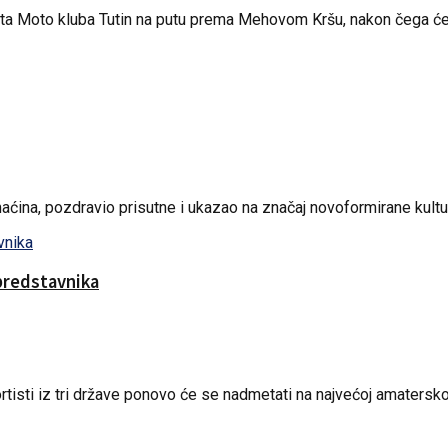
a Moto kluba Tutin na putu prema Mehovom Kršu, nakon čega će 
ina, pozdravio prisutne i ukazao na značaj novoformirane kultur
predstavnika
sti iz tri države ponovo će se nadmetati na najvećoj amaterskoj 