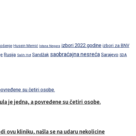
izbori 2022.godine
izbori za BNV
pšenje
Husein Memić
Istana Negara
saobraćajna nesreća
je
Rusija
Sarajevo
Sandžak
SDA
Salih Hot
a je jedna, a povređene su četiri osobe.
i ovu kliniku, našla se na udaru nekolicine