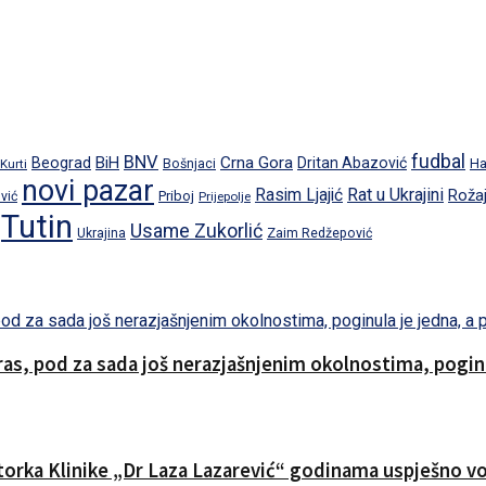
fudbal
BNV
BiH
Crna Gora
Beograd
Dritan Abazović
Ha
 Kurti
Bošnjaci
novi pazar
Rat u Ukrajini
Rasim Ljajić
Roža
Priboj
vić
Prijepolje
Tutin
Usame Zukorlić
Ukrajina
Zaim Redžepović
s, pod za sada još nerazjašnjenim okolnostima, poginul
ktorka Klinike „Dr Laza Lazarević“ godinama uspješno vod