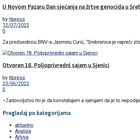
U Novom Pazaru Dan sjećanja na žrtve genocida u Sreb
by
ttpress
12/07/2022
0
Za predsednicu BNV-a Jasminu Curić, “Srebrenica je najveći zloči
Otvoren 18. Poljoprivredni sajam u Sjenici
by
ttpress
23/06/2022
0
–Zadovoljstvo mi je da konstatujem a vjerujem da je to nepodijelj
Pregledaj po kategorijama
aktuelno
Analiza
Arhiva