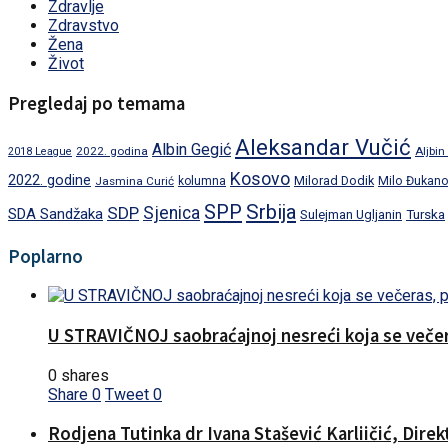
Zdravlje
Zdravstvo
Žena
Život
Pregledaj po temama
Aleksandar Vučić
Albin Gegić
2022. godina
Aljbin
2018 League
Kosovo
2022. godine
Milorad Dodik
Jasmina Curić
kolumna
Milo Đukano
SPP
Srbija
SDP
Sjenica
SDA Sandžaka
Turska
Sulejman Ugljanin
Poplarno
U STRAVIČNOJ saobraćajnoj nesreći koja se večera
0 shares
Share
0
Tweet
0
Rodjena Tutinka dr Ivana Stašević Karliičić, Dire