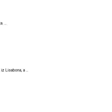
 ...
z Lisabona, a ...