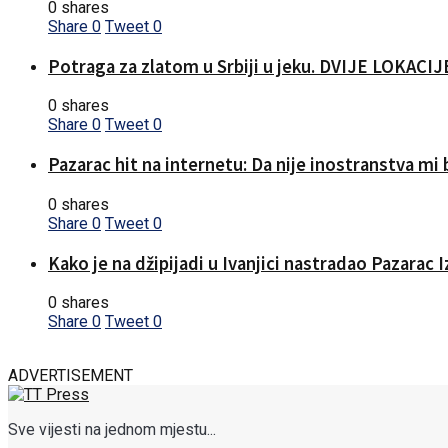
0 shares
Share
0
Tweet
0
Potraga za zlatom u Srbiji u jeku. DVIJE LOKA
0 shares
Share
0
Tweet
0
Pazarac hit na internetu: Da nije inostranstva mi b
0 shares
Share
0
Tweet
0
Kako je na džipijadi u Ivanjici nastradao Pazarac 
0 shares
Share
0
Tweet
0
ADVERTISEMENT
Sve vijesti na jednom mjestu...