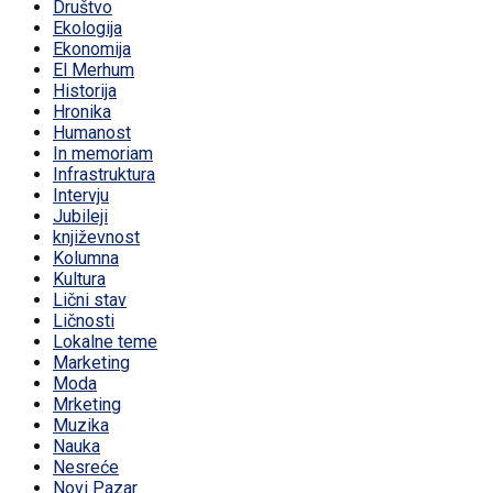
Društvo
Ekologija
Ekonomija
El Merhum
Historija
Hronika
Humanost
In memoriam
Infrastruktura
Intervju
Jubileji
književnost
Kolumna
Kultura
Lični stav
Ličnosti
Lokalne teme
Marketing
Moda
Mrketing
Muzika
Nauka
Nesreće
Novi Pazar