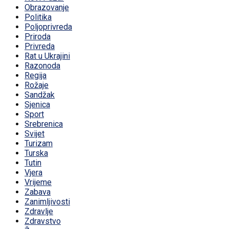
Obrazovanje
Politika
Poljoprivreda
Priroda
Privreda
Rat u Ukrajini
Razonoda
Regija
Rožaje
Sandžak
Sjenica
Sport
Srebrenica
Svijet
Turizam
Turska
Tutin
Vjera
Vrijeme
Zabava
Zanimljivosti
Zdravlje
Zdravstvo