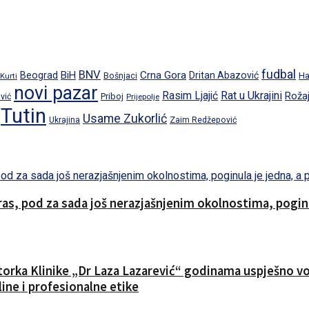
fudbal
BNV
BiH
Crna Gora
Beograd
Dritan Abazović
Ha
 Kurti
Bošnjaci
novi pazar
Rat u Ukrajini
Rasim Ljajić
Roža
Priboj
vić
Prijepolje
Tutin
Usame Zukorlić
Ukrajina
Zaim Redžepović
s, pod za sada još nerazjašnjenim okolnostima, poginul
ktorka Klinike „Dr Laza Lazarević“ godinama uspješno vod
ine i profesionalne etike