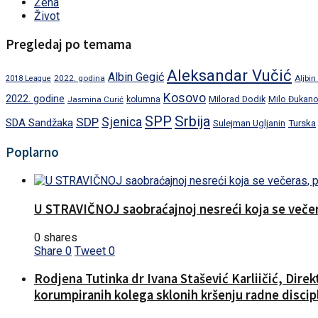
Žena
Život
Pregledaj po temama
Aleksandar Vučić
Albin Gegić
2022. godina
Aljbin
2018 League
Kosovo
2022. godine
Milorad Dodik
Jasmina Curić
kolumna
Milo Đukano
SPP
Srbija
SDP
Sjenica
SDA Sandžaka
Turska
Sulejman Ugljanin
Poplarno
U STRAVIČNOJ saobraćajnoj nesreći koja se večera
0 shares
Share
0
Tweet
0
Rodjena Tutinka dr Ivana Stašević Karliičić, Dire
korumpiranih kolega sklonih kršenju radne discipl