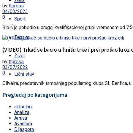
Žena
by
ttpress
04/03/2023
0
Sport
Bibić je pobedio u drugoj kvalifikacionoj grupi vremenom od 7:50
Zabava
(VIDEO) Trkač se bacio u finišu trke i prvi prošao kroz c
Život
by
ttpress
03/07/2022
0
Lični stav
Oliveira, predstavnik tamošnjeg popularnog kluba SL Benfica, u fi
Pregledaj po kategorijama
aktuelno
Analiza
Arhiva
Avantura
Dijaspora