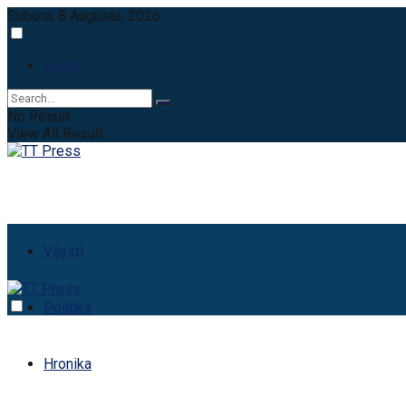
Subota, 8 Augusta, 2026
Login
No Result
View All Result
Vijesti
Politika
Hronika