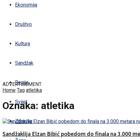
Ekonomija
Društvo
Kultura
Sandžak
Regija
ADVERTISEMENT
Home
Tag
atletika
Svijet
Oznaka:
atletika
Zdravlje
Sandžaklija Elzan Bibić pobedom do finala na 3.000 me