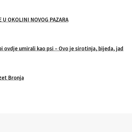
CIJE U OKOLINI NOVOG PAZARA
i ovdje umirali kao psi – Ovo je sirotinja, bijeda, jad
Izet Bronja