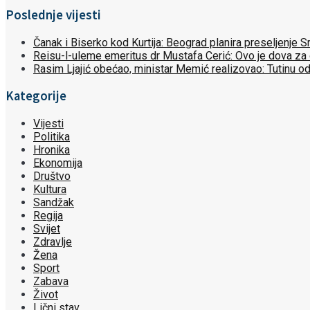
Poslednje vijesti
Čanak i Biserko kod Kurtija: Beograd planira preseljenje
Reisu-l-uleme emeritus dr Mustafa Cerić: Ovo je dova za
Rasim Ljajić obećao, ministar Memić realizovao: Tutinu o
Kategorije
Vijesti
Politika
Hronika
Ekonomija
Društvo
Kultura
Sandžak
Regija
Svijet
Zdravlje
Žena
Sport
Zabava
Život
Lični stav