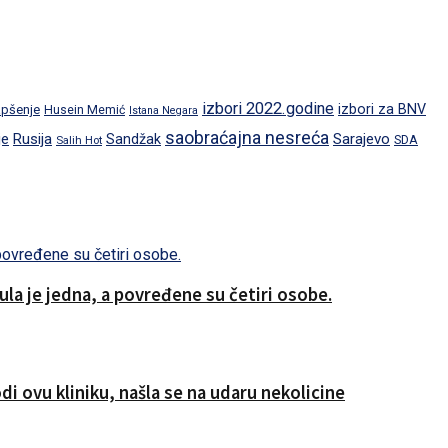
izbori 2022.godine
izbori za BNV
pšenje
Husein Memić
Istana Negara
saobraćajna nesreća
je
Rusija
Sarajevo
Sandžak
SDA
Salih Hot
a je jedna, a povređene su četiri osobe.
i ovu kliniku, našla se na udaru nekolicine