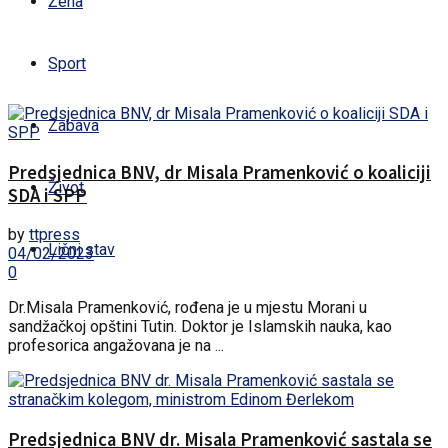
Žena
Sport
Zabava
Predsjednica BNV, dr Misala Pramenković o koaliciji
Život
SDA i SPP
by
ttpress
Lični stav
04/02/2023
0
Dr.Misala Pramenković, rođena je u mjestu Morani u
sandžačkoj opštini Tutin. Doktor je Islamskih nauka, kao
profesorica angažovana je na ...
Predsjednica BNV dr. Misala Pramenković sastala se