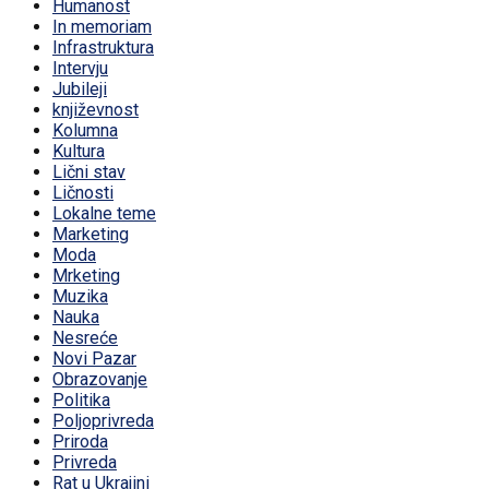
Humanost
In memoriam
Infrastruktura
Intervju
Jubileji
književnost
Kolumna
Kultura
Lični stav
Ličnosti
Lokalne teme
Marketing
Moda
Mrketing
Muzika
Nauka
Nesreće
Novi Pazar
Obrazovanje
Politika
Poljoprivreda
Priroda
Privreda
Rat u Ukrajini