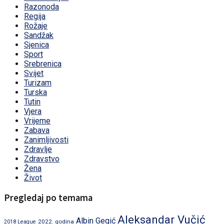
Razonoda
Regija
Rožaje
Sandžak
Sjenica
Sport
Srebrenica
Svijet
Turizam
Turska
Tutin
Vjera
Vrijeme
Zabava
Zanimljivosti
Zdravlje
Zdravstvo
Žena
Život
Pregledaj po temama
Aleksandar Vučić
Albin Gegić
2022. godina
2018 League