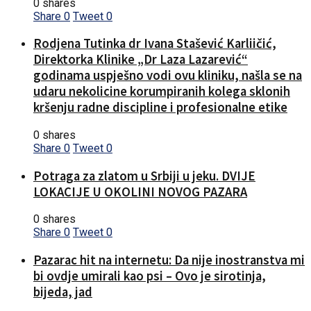
0 shares
Share
0
Tweet
0
Rodjena Tutinka dr Ivana Stašević Karliičić,
Direktorka Klinike „Dr Laza Lazarević“
godinama uspješno vodi ovu kliniku, našla se na
udaru nekolicine korumpiranih kolega sklonih
kršenju radne discipline i profesionalne etike
0 shares
Share
0
Tweet
0
Potraga za zlatom u Srbiji u jeku. DVIJE
LOKACIJE U OKOLINI NOVOG PAZARA
0 shares
Share
0
Tweet
0
Pazarac hit na internetu: Da nije inostranstva mi
bi ovdje umirali kao psi – Ovo je sirotinja,
bijeda, jad