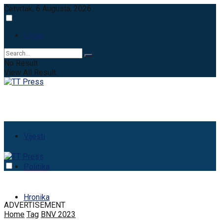
Četvrtak, 6 Augusta, 2026
Login
No Result
View All Result
Vijesti
Politika
Hronika
ADVERTISEMENT
Home
Tag
BNV 2023