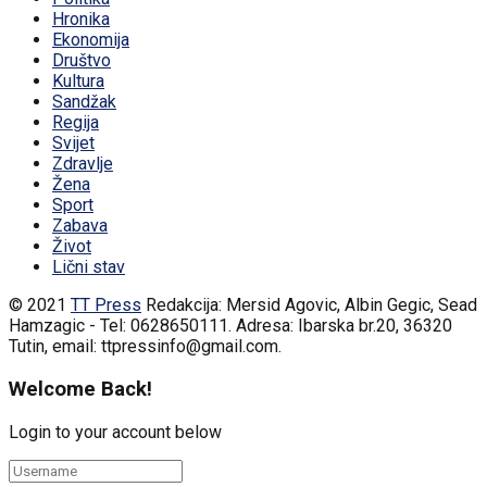
Hronika
Ekonomija
Društvo
Kultura
Sandžak
Regija
Svijet
Zdravlje
Žena
Sport
Zabava
Život
Lični stav
© 2021
TT Press
Redakcija: Mersid Agovic, Albin Gegic, Sead
Hamzagic - Tel: 0628650111. Adresa: Ibarska br.20, 36320
Tutin, email: ttpressinfo@gmail.com
.
Welcome Back!
Login to your account below