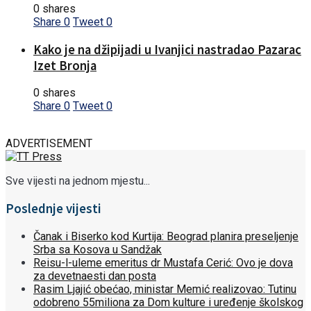
0 shares
Share
0
Tweet
0
Kako je na džipijadi u Ivanjici nastradao Pazarac
Izet Bronja
0 shares
Share
0
Tweet
0
ADVERTISEMENT
Sve vijesti na jednom mjestu...
Poslednje vijesti
Čanak i Biserko kod Kurtija: Beograd planira preseljenje
Srba sa Kosova u Sandžak
Reisu-l-uleme emeritus dr Mustafa Cerić: Ovo je dova
za devetnaesti dan posta
Rasim Ljajić obećao, ministar Memić realizovao: Tutinu
odobreno 55miliona za Dom kulture i uređenje školskog