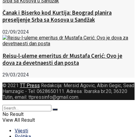
Čanak i Biserko kod Kurtija: Beograd planira
preseljenje Srba sa Kosova u Sandžak
02/09/2024
Reisu-l-uleme emeritus dr Mustafa Cerić: Ovo je
dova za devetnaesti dan posta
29/03/2024
© 2021
TT Press
Redakcija: Mersid Agovic, Albin Gegic, Sead
Hamzagic - Tel: 0628650111. Adresa: Ibarska br.20, 36320
Tutin, email: ttpressinfo@gmail.com
.
No Result
View All Result
Vijesti
Politika