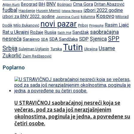
BNV
BiH
Crna Gora
Beograd
Dritan Abazović
Aljbin Kurti
Bošnjaci
fudbal
izbori 2022.godine
Hapšenje
Husein Memić
Istana Negara
Kosovo
izbori za BNV 2022. godine
Milorad
Jasmina Curić
kolumna
novi pazar
Rasim Ljajić
Dodik
Priboj
Milo Đukanović
Prijepolje
saobraćajna
Rat u Ukrajini
Rožaje
Rusija
Sandžak
Salih Hot
SPP
nesreća
SDP
Sjenica
Sarajevo
SDA Sandžaka
SDA
Tutin
Srbija
Usame
Turska
Sulejman Ugljanin
Ukrajina
Zukorlić
Zaim Redžepović
Poplarno
U STRAVIČNOJ saobraćajnoj nesreći koja se
večeras, pod za sada još nerazjašnjenim
okolnostima, poginula je jedna, a povređene su
četiri osobe.