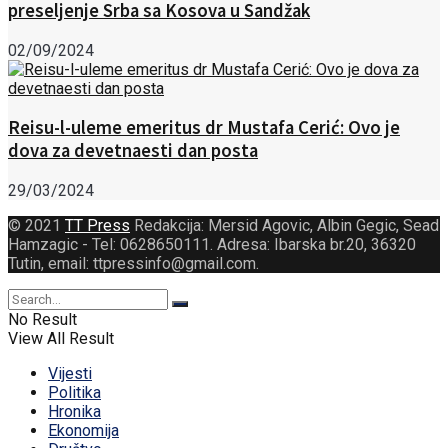
preseljenje Srba sa Kosova u Sandžak
02/09/2024
Reisu-l-uleme emeritus dr Mustafa Cerić: Ovo je
dova za devetnaesti dan posta
29/03/2024
© 2021
TT Press
Redakcija: Mersid Agovic, Albin Gegic, Sead
Hamzagic - Tel: 0628650111. Adresa: Ibarska br.20, 36320
Tutin, email: ttpressinfo@gmail.com
.
No Result
View All Result
Vijesti
Politika
Hronika
Ekonomija