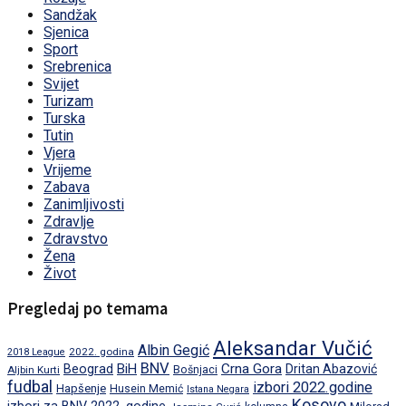
Sandžak
Sjenica
Sport
Srebrenica
Svijet
Turizam
Turska
Tutin
Vjera
Vrijeme
Zabava
Zanimljivosti
Zdravlje
Zdravstvo
Žena
Život
Pregledaj po temama
Aleksandar Vučić
Albin Gegić
2022. godina
2018 League
BNV
BiH
Crna Gora
Beograd
Dritan Abazović
Aljbin Kurti
Bošnjaci
fudbal
izbori 2022.godine
Hapšenje
Husein Memić
Istana Negara
Kosovo