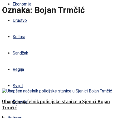
Ekonomija
Oznaka:
Bojan Trmčić
Društvo
Kultura
Sandžak
Regija
Svijet
Uhapšen načelnik policijske stanice u Sjenici Bojan
Zdravlje
Trmčić
by
ttpress