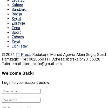
Društvo
Kultura
Sandžak
Regija
Svijet
Zdravlje
Žena
Sport
Zabava
Život
Lični stav
© 2021
TT Press
Redakcija: Mersid Agovic, Albin Gegic, Sead
Hamzagic - Tel: 0628650111. Adresa: Ibarska br.20, 36320
Tutin, email: ttpressinfo@gmail.com
.
Welcome Back!
Login to your account below