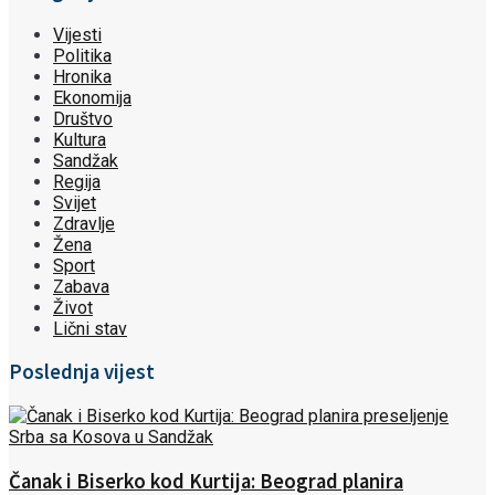
Vijesti
Politika
Hronika
Ekonomija
Društvo
Kultura
Sandžak
Regija
Svijet
Zdravlje
Žena
Sport
Zabava
Život
Lični stav
Poslednja vijest
Čanak i Biserko kod Kurtija: Beograd planira