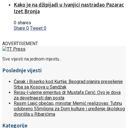
Kako je na džipijadi u Ivanjici nastradao Pazarac
Izet Bronja
0 shares
Share
0
Tweet
0
ADVERTISEMENT
Sve vijesti na jednom mjestu...
Poslednje vijesti
Čanak i Biserko kod Kurtija: Beograd planira preseljenje
Srba sa Kosova u Sandžak
Reisu-l-uleme emeritus dr Mustafa Cerić: Ovo je dova
za devetnaesti dan posta
Rasim Ljajić obećao, ministar Memić realizovao: Tutinu
odobreno 55miliona za Dom kulture i uređenje školskog
dvorišta u Ribarićima
Kategorije