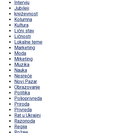
Intervju
Jubileji
književnost
Kolumna
Kultura
Lični stav
Ličnosti
Lokalne teme
Marketing
Moda
Mrketing
Muzika
Nauka
Nesreće
Novi Pazar
Obrazovanje
Politika
Poljoprivreda
Priroda
Privreda
Rat u Ukrajini
Razonoda
Regija
Rožaje