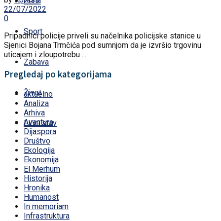
Žena
22/07/2022
0
Sport
Pripadnici policije priveli su načelnika policijske stanice u
Sjenici Bojana Trmčića pod sumnjom da je izvršio trgovinu
uticajem i zloupotrebu ...
Zabava
Pregledaj po kategorijama
Život
aktuelno
Analiza
Arhiva
Avantura
Lični stav
Dijaspora
Društvo
Ekologija
Ekonomija
El Merhum
Historija
Hronika
Humanost
In memoriam
Infrastruktura