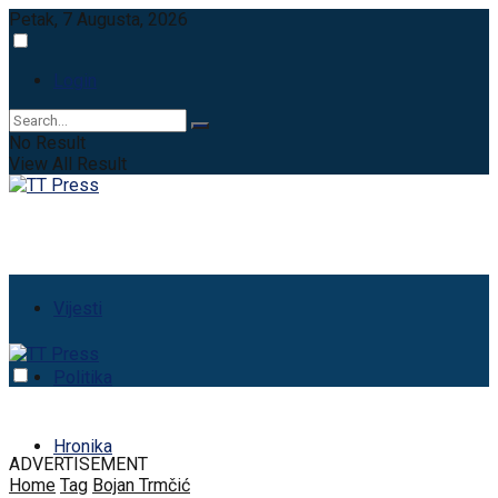
Petak, 7 Augusta, 2026
Login
No Result
View All Result
Vijesti
Politika
Hronika
ADVERTISEMENT
Home
Tag
Bojan Trmčić