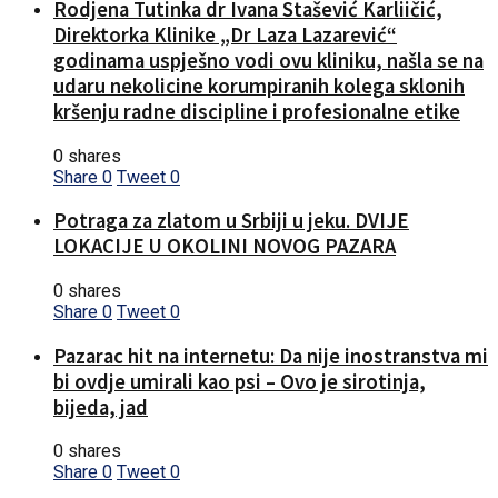
Rodjena Tutinka dr Ivana Stašević Karliičić,
Direktorka Klinike „Dr Laza Lazarević“
godinama uspješno vodi ovu kliniku, našla se na
udaru nekolicine korumpiranih kolega sklonih
kršenju radne discipline i profesionalne etike
0 shares
Share
0
Tweet
0
Potraga za zlatom u Srbiji u jeku. DVIJE
LOKACIJE U OKOLINI NOVOG PAZARA
0 shares
Share
0
Tweet
0
Pazarac hit na internetu: Da nije inostranstva mi
bi ovdje umirali kao psi – Ovo je sirotinja,
bijeda, jad
0 shares
Share
0
Tweet
0