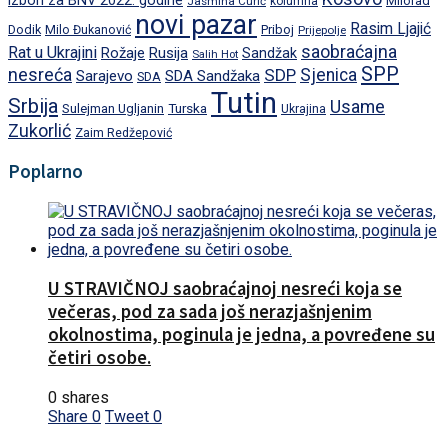
izbori za BNV 2022. godine
Milorad
Jasmina Curić
kolumna
novi pazar
Rasim Ljajić
Dodik
Priboj
Milo Đukanović
Prijepolje
saobraćajna
Rat u Ukrajini
Rožaje
Rusija
Sandžak
Salih Hot
SPP
nesreća
SDP
Sjenica
Sarajevo
SDA Sandžaka
SDA
Tutin
Srbija
Usame
Turska
Sulejman Ugljanin
Ukrajina
Zukorlić
Zaim Redžepović
Poplarno
U STRAVIČNOJ saobraćajnoj nesreći koja se
večeras, pod za sada još nerazjašnjenim
okolnostima, poginula je jedna, a povređene su
četiri osobe.
0 shares
Share
0
Tweet
0