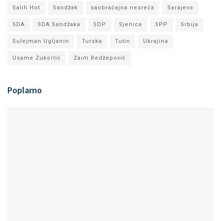
Salih Hot
Sandžak
saobraćajna nesreća
Sarajevo
SDA
SDA Sandžaka
SDP
Sjenica
SPP
Srbija
Sulejman Ugljanin
Turska
Tutin
Ukrajina
Usame Zukorlić
Zaim Redžepović
Poplarno