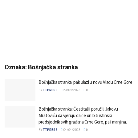
Oznaka:
Bošnjačka stranka
Bošnjačka stranka ipak ulazi u novu Vladu Crne Gore
BY
TTPRESS
23/08/2023
0
Bošnjačka stranka: Čestitali i poručili Jakovu
Milatoviću da vjeruju da će on biti istinski
predsjednik svih građana Crne Gore, pa i manjina.
BY
TTPRESS
04/04/2023
0