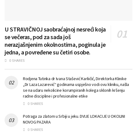
U STRAVIČNOJ saobraćajnoj nesreći koja
se večeras, pod za sada još
nerazjašnjenim okolnostima, poginula je
jedna, a povređene su četiri osobe.
0 SHARES
Rodjena Tutinka dr Ivana Stašević Karliičić, Direktorka Klinike
„Dr Laza Lazarević“ godinama uspješno vodi ovu kliniku, našla
se na udaru nekolicine korumpiranih kolega sklonih kršenju
radne discipline i profesionalne etike
0 SHARES
Potraga za zlatom u Srbiji u jeku. DVIJE LOKACIJE U OKOLINI
NOVOG PAZARA
0 SHARES