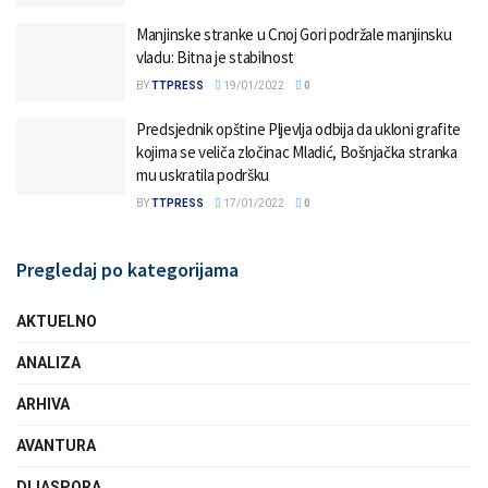
Manjinske stranke u Cnoj Gori podržale manjinsku
vladu: Bitna je stabilnost
BY
TTPRESS
19/01/2022
0
Predsjednik opštine Pljevlja odbija da ukloni grafite
kojima se veliča zločinac Mladić, Bošnjačka stranka
mu uskratila podršku
BY
TTPRESS
17/01/2022
0
Pregledaj po kategorijama
AKTUELNO
ANALIZA
ARHIVA
AVANTURA
DIJASPORA