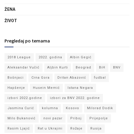
ŽENA
ŽIVOT
Pregledaj po temama
2018 League
2022. godina
Albin Gegić
Aleksandar Vučić
Aljbin Kurti
Beograd
BiH
BNV
Bošnjaci
Crna Gora
Dritan Abazović
fudbal
Hapšenje
Husein Memić
Istana Negara
izbori 2022.godine
izbori za BNV 2022. godine
Jasmina Curić
kolumna
Kosovo
Milorad Dodik
Milo Đukanović
novi pazar
Priboj
Prijepolje
Rasim Ljajić
Rat u Ukrajini
Rožaje
Rusija