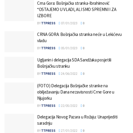
Crna Gora: Bošnjačka stranka-Ibrahimović
“OSTAJEMO U VLADI, ALI SMO SPREMNI I ZA
IZBORE
BY
TTPRESS
07/01/2023
0
CRNA GORA: Bošnjačka stranka neće u Lekićevu
vladu
BY
TTPRESS
05/01/2023
0
Ugljanin i delegacija SDA Sandžaka posjetili
Bošnjačku stranku
BY
TTPRESS
24/06/2022
0
(FOTO) Delegacija Bošnjačke stranke na
obilježavanju Dana nezavisnosti Crne Gore u
Njujorku
BY
TTPRESS
22/05/2022
0
Delegacija Novog Pazara u Rožaju: Unaprijediti
saradnju
BY
TTPRESS
27/01/2022
0