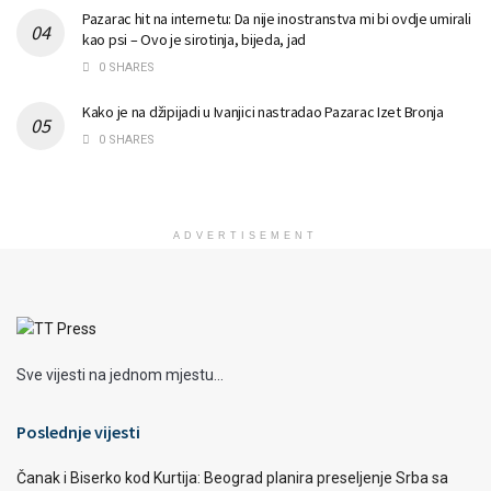
Pazarac hit na internetu: Da nije inostranstva mi bi ovdje umirali
kao psi – Ovo je sirotinja, bijeda, jad
0 SHARES
Kako je na džipijadi u Ivanjici nastradao Pazarac Izet Bronja
0 SHARES
ADVERTISEMENT
Sve vijesti na jednom mjestu...
Poslednje vijesti
Čanak i Biserko kod Kurtija: Beograd planira preseljenje Srba sa