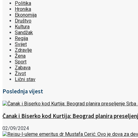
Politika
Hronika
Ekonomija
Društvo
Kultura
Sandžak
Regija
Svijet
Zdravlje
Žena
Sport
Zabava
Život
Lični stav
Poslednja vijest
Čanak i Biserko kod Kurtija: Beograd planira preselje
02/09/2024