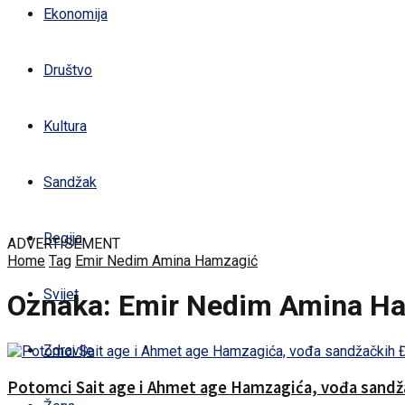
Ekonomija
Društvo
Kultura
Sandžak
Regija
ADVERTISEMENT
Home
Tag
Emir Nedim Amina Hamzagić
Svijet
Oznaka:
Emir Nedim Amina H
Zdravlje
Potomci Sait age i Ahmet age Hamzagića, vođa sandža