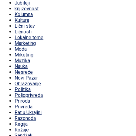
Jubileji
književnost
Kolumna
Kultura
Lični stav
Ličnosti
Lokalne teme
Marketing
Moda
Mrketing
Muzika
Nauka
Nesreće
Novi Pazar
Obrazovanje
Politika
Poljoprivreda
Priroda
Privreda
Rat u Ukrajini
Razonoda
Regija
Rožaje
Sandžak