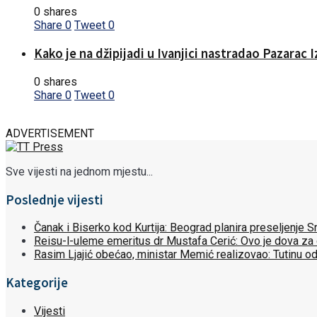
0 shares
Share
0
Tweet
0
Kako je na džipijadi u Ivanjici nastradao Pazarac 
0 shares
Share
0
Tweet
0
ADVERTISEMENT
Sve vijesti na jednom mjestu...
Poslednje vijesti
Čanak i Biserko kod Kurtija: Beograd planira preseljenje
Reisu-l-uleme emeritus dr Mustafa Cerić: Ovo je dova za
Rasim Ljajić obećao, ministar Memić realizovao: Tutinu o
Kategorije
Vijesti