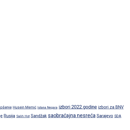
izbori 2022.godine
izbori za BNV
pšenje
Husein Memić
Istana Negara
saobraćajna nesreća
je
Rusija
Sarajevo
Sandžak
SDA
Salih Hot