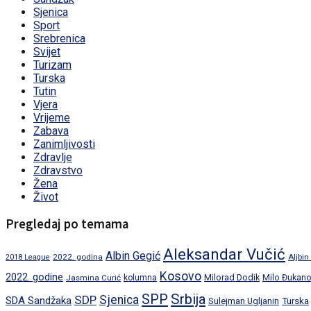
Sjenica
Sport
Srebrenica
Svijet
Turizam
Turska
Tutin
Vjera
Vrijeme
Zabava
Zanimljivosti
Zdravlje
Zdravstvo
Žena
Život
Pregledaj po temama
Aleksandar Vučić
Albin Gegić
2022. godina
Aljbin
2018 League
Kosovo
2022. godine
Milorad Dodik
Jasmina Curić
kolumna
Milo Đukano
SPP
Srbija
SDP
Sjenica
SDA Sandžaka
Turska
Sulejman Ugljanin