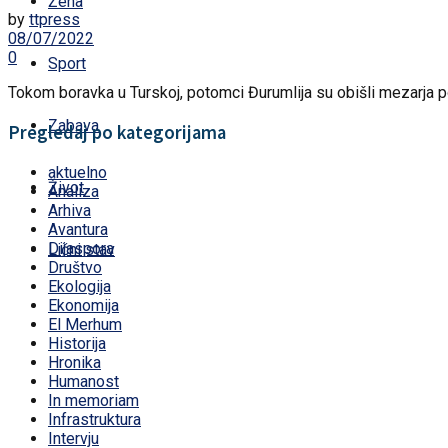
Žena
by
ttpress
08/07/2022
0
Sport
Tokom boravka u Turskoj, potomci Đurumlija su obišli mezarja po
Zabava
Pregledaj po kategorijama
aktuelno
Život
Analiza
Arhiva
Avantura
Dijaspora
Lični stav
Društvo
Ekologija
Ekonomija
El Merhum
Historija
Hronika
Humanost
In memoriam
Infrastruktura
Intervju