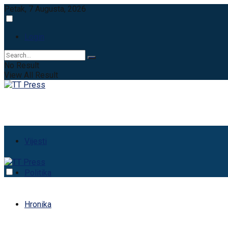
Petak, 7 Augusta, 2026
Login
No Result
View All Result
Vijesti
Politika
Hronika