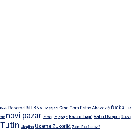
fudbal
BNV
BiH
Crna Gora
Beograd
Dritan Abazović
Ha
 Kurti
Bošnjaci
novi pazar
Rat u Ukrajini
Rasim Ljajić
Roža
Priboj
vić
Prijepolje
Tutin
Usame Zukorlić
Ukrajina
Zaim Redžepović