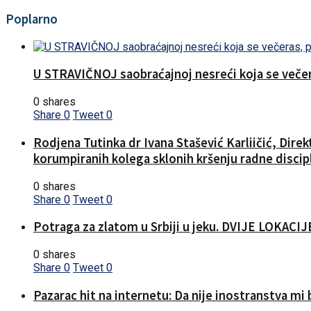
Poplarno
U STRAVIČNOJ saobraćajnoj nesreći koja se večera
0 shares
Share
0
Tweet
0
Rodjena Tutinka dr Ivana Stašević Karliičić, Dire
korumpiranih kolega sklonih kršenju radne discipl
0 shares
Share
0
Tweet
0
Potraga za zlatom u Srbiji u jeku. DVIJE LOKA
0 shares
Share
0
Tweet
0
Pazarac hit na internetu: Da nije inostranstva mi b