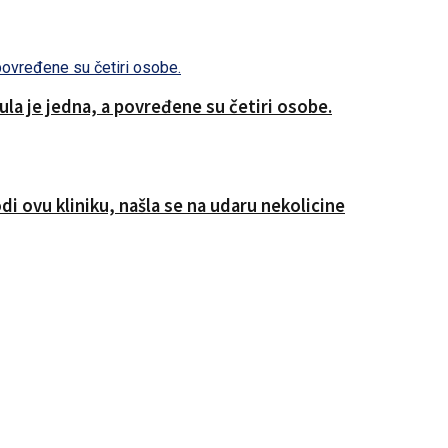
a je jedna, a povređene su četiri osobe.
i ovu kliniku, našla se na udaru nekolicine