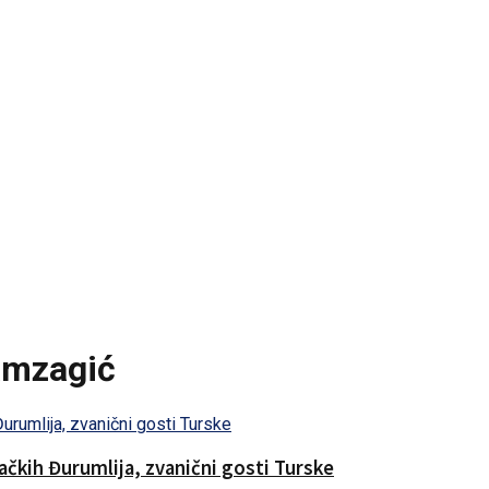
amzagić
čkih Đurumlija, zvanični gosti Turske