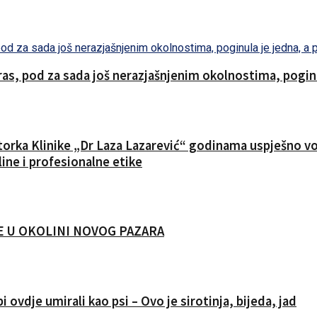
s, pod za sada još nerazjašnjenim okolnostima, poginul
ktorka Klinike „Dr Laza Lazarević“ godinama uspješno vod
ine i profesionalne etike
CIJE U OKOLINI NOVOG PAZARA
i ovdje umirali kao psi – Ovo je sirotinja, bijeda, jad