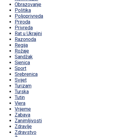
Obrazovanje
Politika
Poljoprivreda
Priroda
Privreda
Rat u Ukrajini
Razonoda
Regija
Rožaje
Sandžak
Sjenica
Sport
Srebrenica
Svijet
Turizam
Turska
Tutin
Vjera
Vrijeme
Zabava
Zanimljivosti
Zdravlje
Zdravstvo