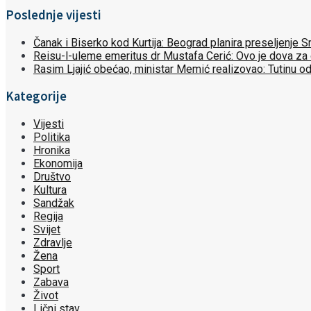
Poslednje vijesti
Čanak i Biserko kod Kurtija: Beograd planira preseljenje
Reisu-l-uleme emeritus dr Mustafa Cerić: Ovo je dova za
Rasim Ljajić obećao, ministar Memić realizovao: Tutinu o
Kategorije
Vijesti
Politika
Hronika
Ekonomija
Društvo
Kultura
Sandžak
Regija
Svijet
Zdravlje
Žena
Sport
Zabava
Život
Lični stav