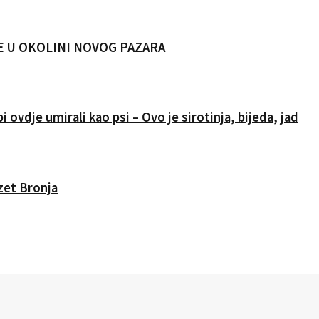
CIJE U OKOLINI NOVOG PAZARA
i ovdje umirali kao psi – Ovo je sirotinja, bijeda, jad
Izet Bronja