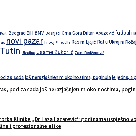
fudbal
BNV
BiH
Crna Gora
Beograd
Dritan Abazović
Ha
 Kurti
Bošnjaci
novi pazar
Rat u Ukrajini
Rasim Ljajić
Roža
Priboj
vić
Prijepolje
Tutin
Usame Zukorlić
Ukrajina
Zaim Redžepović
s, pod za sada još nerazjašnjenim okolnostima, poginul
ktorka Klinike „Dr Laza Lazarević“ godinama uspješno vod
ine i profesionalne etike