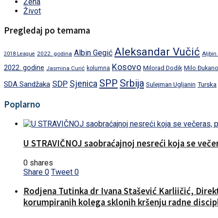
Žena
Život
Pregledaj po temama
Aleksandar Vučić
Albin Gegić
2022. godina
Aljbin
2018 League
Kosovo
2022. godine
Milorad Dodik
Jasmina Curić
kolumna
Milo Đukano
SPP
Srbija
SDP
Sjenica
SDA Sandžaka
Turska
Sulejman Ugljanin
Poplarno
U STRAVIČNOJ saobraćajnoj nesreći koja se večera
0 shares
Share
0
Tweet
0
Rodjena Tutinka dr Ivana Stašević Karliičić, Dire
korumpiranih kolega sklonih kršenju radne discipl