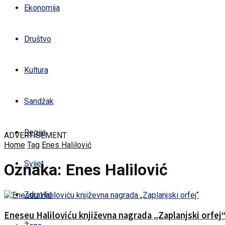
Ekonomija
Društvo
Kultura
Sandžak
Regija
ADVERTISEMENT
Home
Tag
Enes Halilović
Svijet
Oznaka:
Enes Halilović
Zdravlje
Eneseu Haliloviću književna nagrada „Zaplanjski orfej