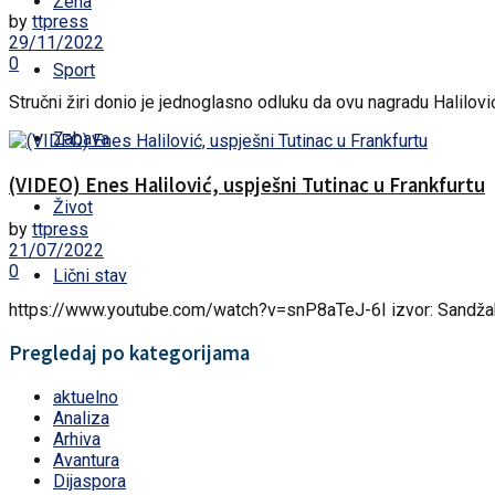
Žena
by
ttpress
29/11/2022
0
Sport
Stručni žiri donio je jednoglasno odluku da ovu nagradu Haliloviću
Zabava
(VIDEO) Enes Halilović, uspješni Tutinac u Frankfurtu
Život
by
ttpress
21/07/2022
0
Lični stav
https://www.youtube.com/watch?v=snP8aTeJ-6I izvor: Sandža
Pregledaj po kategorijama
aktuelno
Analiza
Arhiva
Avantura
Dijaspora