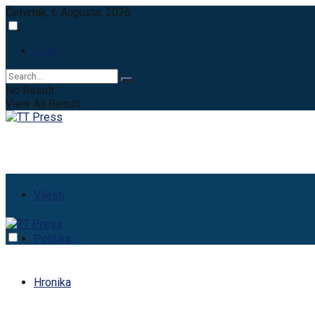
Četvrtak, 6 Augusta, 2026
Login
No Result
View All Result
Vijesti
Politika
Hronika