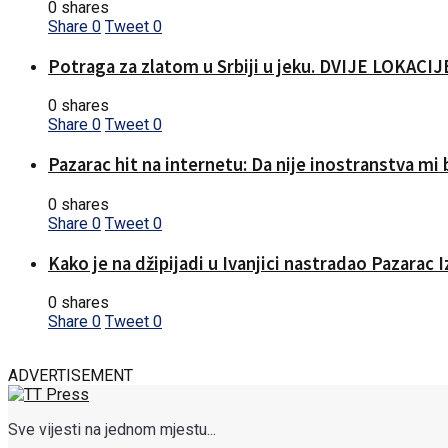
0 shares
Share
0
Tweet
0
Potraga za zlatom u Srbiji u jeku. DVIJE LOKA
0 shares
Share
0
Tweet
0
Pazarac hit na internetu: Da nije inostranstva mi b
0 shares
Share
0
Tweet
0
Kako je na džipijadi u Ivanjici nastradao Pazarac 
0 shares
Share
0
Tweet
0
ADVERTISEMENT
Sve vijesti na jednom mjestu...