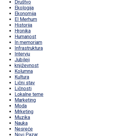
Društvo
Ekologija
Ekonomija
El Merhum
Historija
Hronika
Humanost
In memoriam
Infrastruktura
Intervju
Jubileji
književnost
Kolumna
Kultura
Lični stav
Ličnosti
Lokalne teme
Marketing
Moda
Mrketing
Muzika
Nauka
Nesreće
Novi Pazar