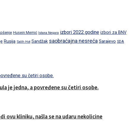
izbori 2022.godine
izbori za BNV
pšenje
Husein Memić
Istana Negara
saobraćajna nesreća
je
Rusija
Sarajevo
Sandžak
SDA
Salih Hot
a je jedna, a povređene su četiri osobe.
i ovu kliniku, našla se na udaru nekolicine