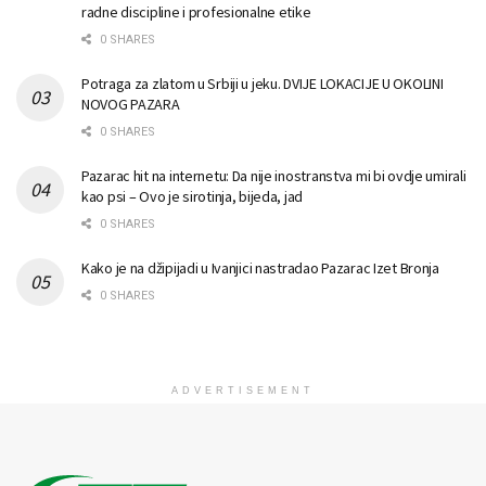
radne discipline i profesionalne etike
0 SHARES
Potraga za zlatom u Srbiji u jeku. DVIJE LOKACIJE U OKOLINI
NOVOG PAZARA
0 SHARES
Pazarac hit na internetu: Da nije inostranstva mi bi ovdje umirali
kao psi – Ovo je sirotinja, bijeda, jad
0 SHARES
Kako je na džipijadi u Ivanjici nastradao Pazarac Izet Bronja
0 SHARES
ADVERTISEMENT