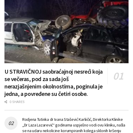
U STRAVIČNOJ saobraćajnoj nesreći koja
se večeras, pod za sada još
nerazjašnjenim okolnostima, poginula je
jedna, a povređene su četiri osobe.
0 SHARES
Rodjena Tutinka dr Ivana Stašević Karliičić, Direktorka Klinike
„Dr Laza Lazarević“ godinama uspješno vodi ovu kliniku, našla
se na udaru nekolicine korumpiranih kolega sklonih kršenju