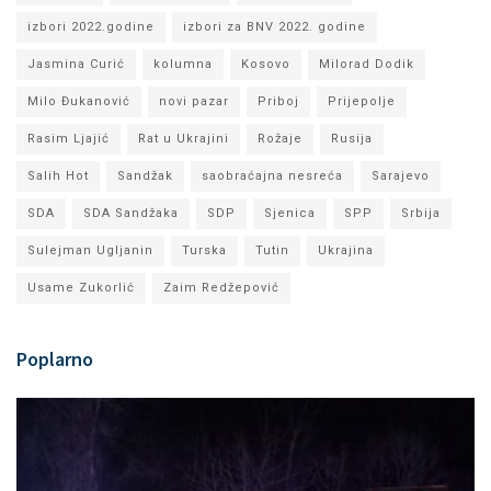
izbori 2022.godine
izbori za BNV 2022. godine
Jasmina Curić
kolumna
Kosovo
Milorad Dodik
Milo Đukanović
novi pazar
Priboj
Prijepolje
Rasim Ljajić
Rat u Ukrajini
Rožaje
Rusija
Salih Hot
Sandžak
saobraćajna nesreća
Sarajevo
SDA
SDA Sandžaka
SDP
Sjenica
SPP
Srbija
Sulejman Ugljanin
Turska
Tutin
Ukrajina
Usame Zukorlić
Zaim Redžepović
Poplarno