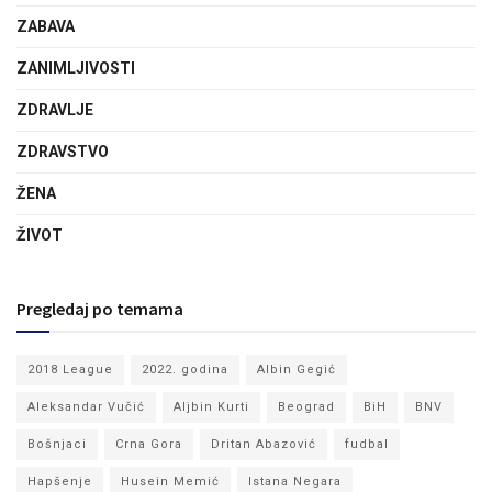
ZABAVA
ZANIMLJIVOSTI
ZDRAVLJE
ZDRAVSTVO
ŽENA
ŽIVOT
Pregledaj po temama
2018 League
2022. godina
Albin Gegić
Aleksandar Vučić
Aljbin Kurti
Beograd
BiH
BNV
Bošnjaci
Crna Gora
Dritan Abazović
fudbal
Hapšenje
Husein Memić
Istana Negara