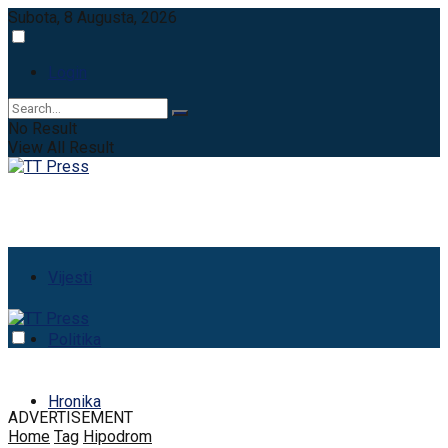
Subota, 8 Augusta, 2026
Login
No Result
View All Result
Vijesti
Politika
Hronika
ADVERTISEMENT
Home
Tag
Hipodrom