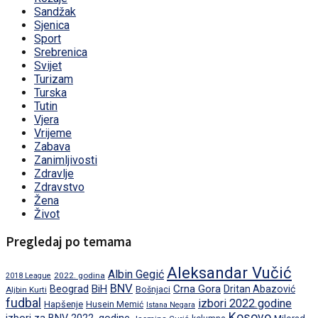
Sandžak
Sjenica
Sport
Srebrenica
Svijet
Turizam
Turska
Tutin
Vjera
Vrijeme
Zabava
Zanimljivosti
Zdravlje
Zdravstvo
Žena
Život
Pregledaj po temama
Aleksandar Vučić
Albin Gegić
2022. godina
2018 League
BNV
BiH
Crna Gora
Beograd
Dritan Abazović
Aljbin Kurti
Bošnjaci
fudbal
izbori 2022.godine
Hapšenje
Husein Memić
Istana Negara
Kosovo