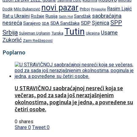
izbori za BNV 2022. godine
Milorad
Jasmina Curić
kolumna
novi pazar
Rasim Ljajić
Dodik
Priboj
Milo Đukanović
Prijepolje
saobraćajna
Rat u Ukrajini
Rožaje
Rusija
Sandžak
Salih Hot
SPP
nesreća
SDP
Sjenica
Sarajevo
SDA Sandžaka
SDA
Tutin
Srbija
Usame
Turska
Sulejman Ugljanin
Ukrajina
Zukorlić
Zaim Redžepović
Poplarno
U STRAVIČNOJ saobraćajnoj nesreći koja se
večeras, pod za sada još nerazjašnjenim
okolnostima, poginula je jedna, a povređene su
četiri osobe.
0 shares
Share
0
Tweet
0