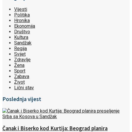
Vijesti
Politika
Hronika
Ekonomija
Društvo
Kultura
Sandžak
Regija
Svijet
Zdravlje
Žena
Sport
Zabava
Život
Lični stav
Poslednja vijest
Čanak i Biserko kod Kurtija: Beograd planira