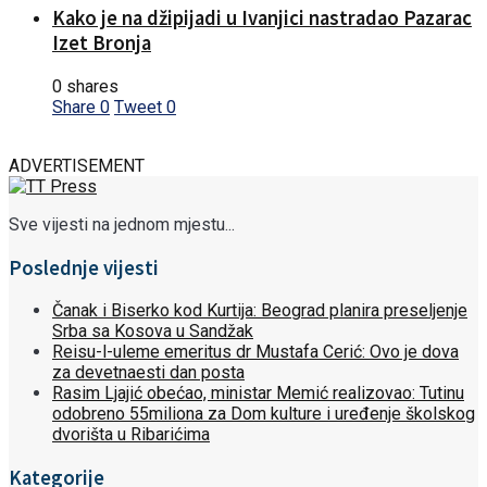
Kako je na džipijadi u Ivanjici nastradao Pazarac
Izet Bronja
0 shares
Share
0
Tweet
0
ADVERTISEMENT
Sve vijesti na jednom mjestu...
Poslednje vijesti
Čanak i Biserko kod Kurtija: Beograd planira preseljenje
Srba sa Kosova u Sandžak
Reisu-l-uleme emeritus dr Mustafa Cerić: Ovo je dova
za devetnaesti dan posta
Rasim Ljajić obećao, ministar Memić realizovao: Tutinu
odobreno 55miliona za Dom kulture i uređenje školskog
dvorišta u Ribarićima
Kategorije