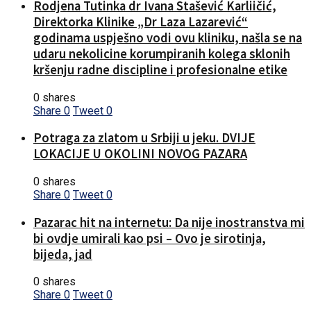
Rodjena Tutinka dr Ivana Stašević Karliičić,
Direktorka Klinike „Dr Laza Lazarević“
godinama uspješno vodi ovu kliniku, našla se na
udaru nekolicine korumpiranih kolega sklonih
kršenju radne discipline i profesionalne etike
0 shares
Share
0
Tweet
0
Potraga za zlatom u Srbiji u jeku. DVIJE
LOKACIJE U OKOLINI NOVOG PAZARA
0 shares
Share
0
Tweet
0
Pazarac hit na internetu: Da nije inostranstva mi
bi ovdje umirali kao psi – Ovo je sirotinja,
bijeda, jad
0 shares
Share
0
Tweet
0