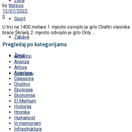
Žena
by
ttpress
13/07/2022
0
Sport
U trci na 1400 metara 1. mjesto osvojilo je grlo Chattri vlasnika
braće Škrijelj, 2. mjesto odvojilo je grlo Only ...
Zabava
Pregledaj po kategorijama
Život
aktuelno
Analiza
Arhiva
Avantura
Lični stav
Dijaspora
Društvo
Ekologija
Ekonomija
El Merhum
Historija
Hronika
Humanost
In memoriam
Infrastruktura