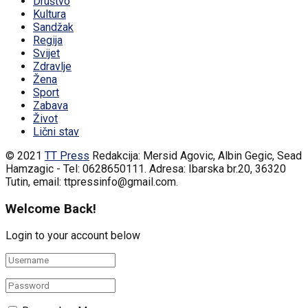
Društvo
Kultura
Sandžak
Regija
Svijet
Zdravlje
Žena
Sport
Zabava
Život
Lični stav
© 2021
TT Press
Redakcija: Mersid Agovic, Albin Gegic, Sead
Hamzagic - Tel: 0628650111. Adresa: Ibarska br.20, 36320
Tutin, email: ttpressinfo@gmail.com
.
Welcome Back!
Login to your account below