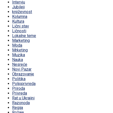
Intervju
Jubileji
književnost
Kolumna
Kultura
Lični stav
Ličnosti
Lokalne teme
Marketing
Moda
Mrketing
Muzika
Nauka
Nesreće
Novi Pazar
Obrazovanje
Politika
Poljoprivreda
Priroda
Privreda
Rat u Ukrajini
Razonoda
Regija
Rožaje