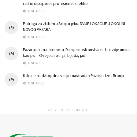
radne discipline i profesionalne etike
0 SHARES
Potraga za zlatom u Srbiji u jeku. DVIJE LOKACIJE U OKOLINI
NOVOG PAZARA
0 SHARES
Pazarac hit na internetu: Da nije inostranstva mi bi ovdje umirali
kao psi – Ovo je sirotinja, bijeda, jad
0 SHARES
Kako je na džipijadi u Ivanjici nastradao Pazarac Izet Bronja
0 SHARES
ADVERTISEMENT