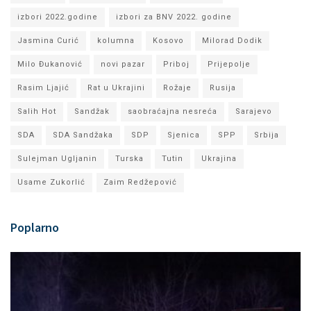
izbori 2022.godine
izbori za BNV 2022. godine
Jasmina Curić
kolumna
Kosovo
Milorad Dodik
Milo Đukanović
novi pazar
Priboj
Prijepolje
Rasim Ljajić
Rat u Ukrajini
Rožaje
Rusija
Salih Hot
Sandžak
saobraćajna nesreća
Sarajevo
SDA
SDA Sandžaka
SDP
Sjenica
SPP
Srbija
Sulejman Ugljanin
Turska
Tutin
Ukrajina
Usame Zukorlić
Zaim Redžepović
Poplarno