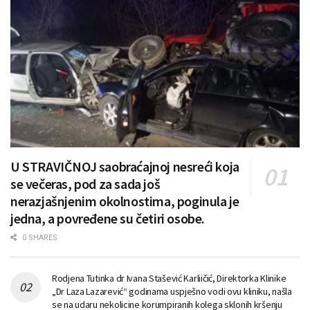
U STRAVIČNOJ saobraćajnoj nesreći koja
se večeras, pod za sada još
nerazjašnjenim okolnostima, poginula je
jedna, a povređene su četiri osobe.
0 SHARES
Rodjena Tutinka dr Ivana Stašević Karliičić, Direktorka Klinike
„Dr Laza Lazarević“ godinama uspješno vodi ovu kliniku, našla
se na udaru nekolicine korumpiranih kolega sklonih kršenju