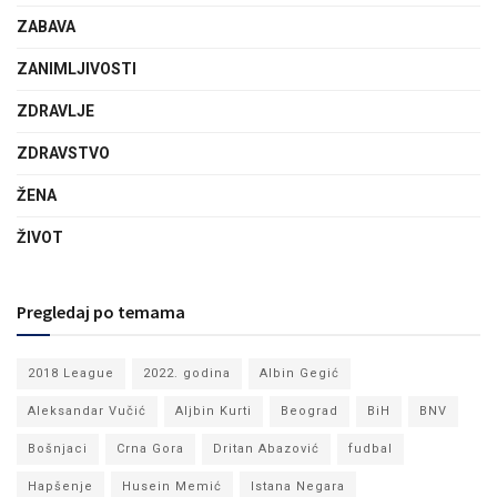
ZABAVA
ZANIMLJIVOSTI
ZDRAVLJE
ZDRAVSTVO
ŽENA
ŽIVOT
Pregledaj po temama
2018 League
2022. godina
Albin Gegić
Aleksandar Vučić
Aljbin Kurti
Beograd
BiH
BNV
Bošnjaci
Crna Gora
Dritan Abazović
fudbal
Hapšenje
Husein Memić
Istana Negara