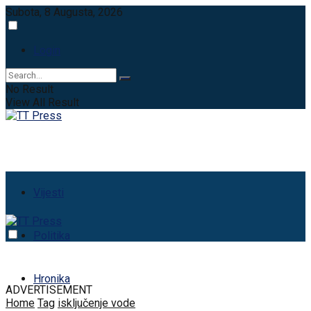
Subota, 8 Augusta, 2026
Login
No Result
View All Result
Vijesti
Politika
Hronika
ADVERTISEMENT
Home
Tag
isključenje vode