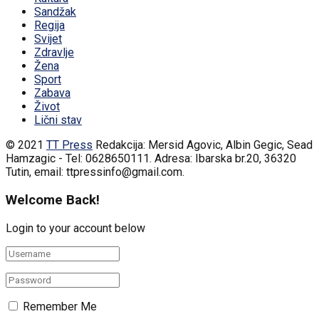
Sandžak
Regija
Svijet
Zdravlje
Žena
Sport
Zabava
Život
Lični stav
© 2021
TT Press
Redakcija: Mersid Agovic, Albin Gegic, Sead
Hamzagic - Tel: 0628650111. Adresa: Ibarska br.20, 36320
Tutin, email: ttpressinfo@gmail.com
.
Welcome Back!
Login to your account below
Remember Me