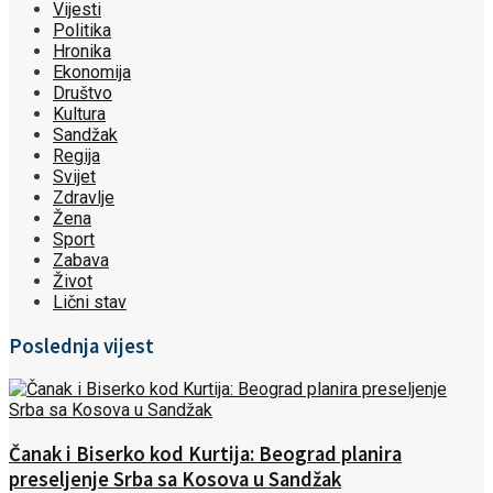
Vijesti
Politika
Hronika
Ekonomija
Društvo
Kultura
Sandžak
Regija
Svijet
Zdravlje
Žena
Sport
Zabava
Život
Lični stav
Poslednja vijest
Čanak i Biserko kod Kurtija: Beograd planira
preseljenje Srba sa Kosova u Sandžak