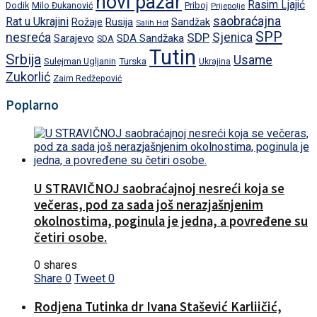
novi pazar
Rasim Ljajić
Dodik
Priboj
Milo Đukanović
Prijepolje
saobraćajna
Rat u Ukrajini
Rožaje
Rusija
Sandžak
Salih Hot
SPP
nesreća
SDP
Sjenica
Sarajevo
SDA Sandžaka
SDA
Tutin
Srbija
Usame
Turska
Sulejman Ugljanin
Ukrajina
Zukorlić
Zaim Redžepović
Poplarno
U STRAVIČNOJ saobraćajnoj nesreći koja se
večeras, pod za sada još nerazjašnjenim
okolnostima, poginula je jedna, a povređene su
četiri osobe.
0 shares
Share
0
Tweet
0
Rodjena Tutinka dr Ivana Stašević Karliičić,