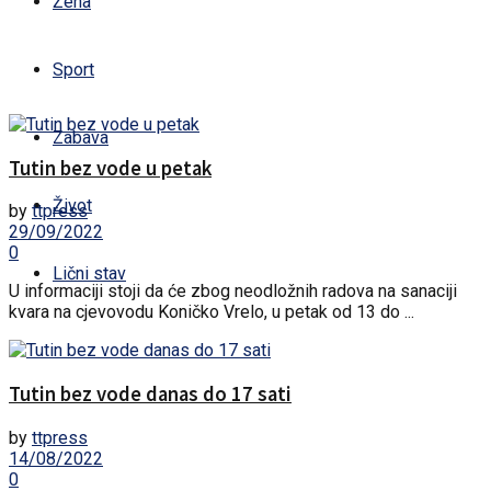
Žena
Sport
Zabava
Tutin bez vode u petak
Život
by
ttpress
29/09/2022
0
Lični stav
U informaciji stoji da će zbog neodložnih radova na sanaciji
kvara na cjevovodu Koničko Vrelo, u petak od 13 do ...
Tutin bez vode danas do 17 sati
by
ttpress
14/08/2022
0