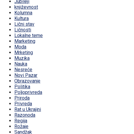
Jubileji
književnost
Kolumna
Kultura
Lični stav
Ličnosti
Lokalne teme
Marketing
Moda
Mrketing
Muzika
Nauka
Nesreće
Novi Pazar
Obrazovanje
Politika
Poljoprivreda
Priroda
Privreda
Rat u Ukrajini
Razonoda
Regija
Rožaje
Sandžak