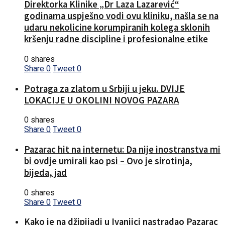
Direktorka Klinike „Dr Laza Lazarević“
godinama uspješno vodi ovu kliniku, našla se na
udaru nekolicine korumpiranih kolega sklonih
kršenju radne discipline i profesionalne etike
0 shares
Share
0
Tweet
0
Potraga za zlatom u Srbiji u jeku. DVIJE
LOKACIJE U OKOLINI NOVOG PAZARA
0 shares
Share
0
Tweet
0
Pazarac hit na internetu: Da nije inostranstva mi
bi ovdje umirali kao psi – Ovo je sirotinja,
bijeda, jad
0 shares
Share
0
Tweet
0
Kako je na džipijadi u Ivanjici nastradao Pazarac