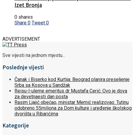
Izet Bronja
0 shares
Share
0
Tweet
0
ADVERTISEMENT
Sve vijesti na jednom mjestu...
Poslednje vijesti
Čanak i Biserko kod Kurtija: Beograd planira preseljenje
Srba sa Kosova u Sandžak
Reisu-l-uleme emeritus dr Mustafa Cerić: Ovo je dova
za devetnaesti dan posta
Rasim Ljajić obećao, ministar Memić realizovao: Tutinu
odobreno 55miliona za Dom kulture i uređenje školskog
dvorišta u Ribarićima
Kategorije