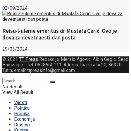
02/09/2024
Reisu-l-uleme emeritus dr Mustafa Cerić: Ovo je
dova za devetnaesti dan posta
29/03/2024
© 2021
TT Press
Redakcija: Mersid Agovic, Albin Gegic, Sead
Hamzagic - Tel: 0628650111. Adresa: Ibarska br.20, 36320
Tutin, email: ttpressinfo@gmail.com
.
No Result
View All Result
Vijesti
Politika
Hronika
Ekonomija
Društvo
Kultura