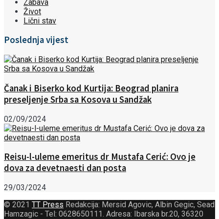
Zabava
Život
Lični stav
Poslednja vijest
Čanak i Biserko kod Kurtija: Beograd planira
preseljenje Srba sa Kosova u Sandžak
02/09/2024
Reisu-l-uleme emeritus dr Mustafa Cerić: Ovo je
dova za devetnaesti dan posta
29/03/2024
© 2021
TT Press
Redakcija: Mersid Agovic, Albin Gegic, Sead
Hamzagic - Tel: 0628650111. Adresa: Ibarska br.20, 36320