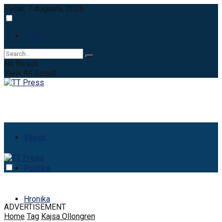
Petak, 7 Augusta, 2026
Login
No Result
View All Result
Vijesti
Politika
Hronika
ADVERTISEMENT
Home
Tag
Kajsa Ollongren