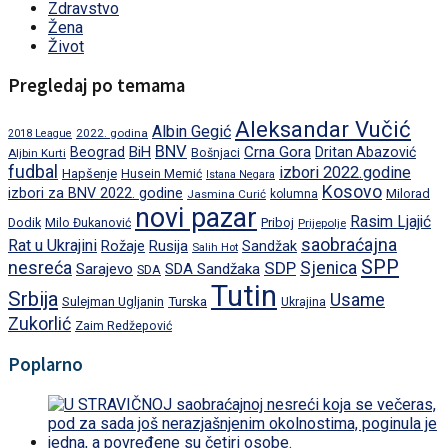
Zdravstvo
Žena
Život
Pregledaj po temama
Aleksandar Vučić
Albin Gegić
2022. godina
2018 League
BNV
BiH
Crna Gora
Beograd
Dritan Abazović
Aljbin Kurti
Bošnjaci
fudbal
izbori 2022.godine
Hapšenje
Husein Memić
Istana Negara
Kosovo
izbori za BNV 2022. godine
Milorad
Jasmina Curić
kolumna
novi pazar
Rasim Ljajić
Dodik
Priboj
Milo Đukanović
Prijepolje
saobraćajna
Rat u Ukrajini
Rožaje
Rusija
Sandžak
Salih Hot
SPP
nesreća
SDP
Sjenica
Sarajevo
SDA Sandžaka
SDA
Tutin
Srbija
Usame
Turska
Sulejman Ugljanin
Ukrajina
Zukorlić
Zaim Redžepović
Poplarno