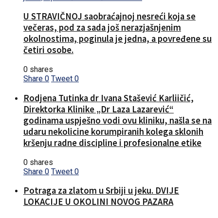
U STRAVIČNOJ saobraćajnoj nesreći koja se
večeras, pod za sada još nerazjašnjenim
okolnostima, poginula je jedna, a povređene su
četiri osobe.
0 shares
Share
0
Tweet
0
Rodjena Tutinka dr Ivana Stašević Karliičić,
Direktorka Klinike „Dr Laza Lazarević“
godinama uspješno vodi ovu kliniku, našla se na
udaru nekolicine korumpiranih kolega sklonih
kršenju radne discipline i profesionalne etike
0 shares
Share
0
Tweet
0
Potraga za zlatom u Srbiji u jeku. DVIJE
LOKACIJE U OKOLINI NOVOG PAZARA