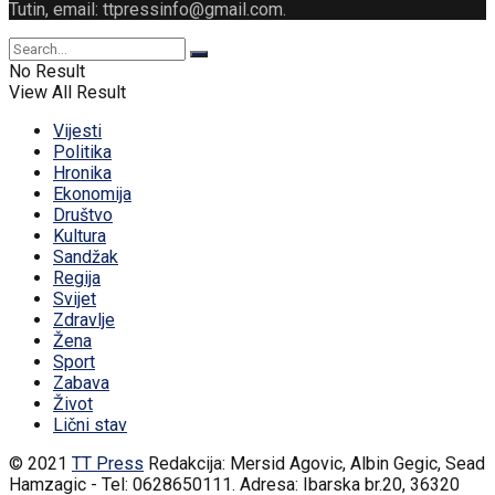
Tutin, email: ttpressinfo@gmail.com
.
No Result
View All Result
Vijesti
Politika
Hronika
Ekonomija
Društvo
Kultura
Sandžak
Regija
Svijet
Zdravlje
Žena
Sport
Zabava
Život
Lični stav
© 2021
TT Press
Redakcija: Mersid Agovic, Albin Gegic, Sead
Hamzagic - Tel: 0628650111. Adresa: Ibarska br.20, 36320