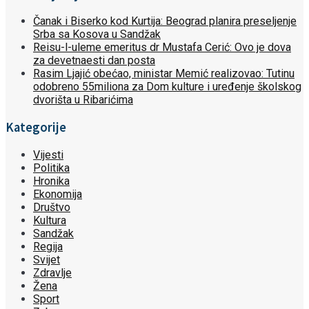
Čanak i Biserko kod Kurtija: Beograd planira preseljenje
Srba sa Kosova u Sandžak
Reisu-l-uleme emeritus dr Mustafa Cerić: Ovo je dova
za devetnaesti dan posta
Rasim Ljajić obećao, ministar Memić realizovao: Tutinu
odobreno 55miliona za Dom kulture i uređenje školskog
dvorišta u Ribarićima
Kategorije
Vijesti
Politika
Hronika
Ekonomija
Društvo
Kultura
Sandžak
Regija
Svijet
Zdravlje
Žena
Sport