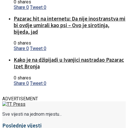
0 shares
Share
0
Tweet
0
Pazarac hit na internetu: Da nije inostranstva mi
bi ovdje umirali kao psi – Ovo je sirotinja,
bijeda, jad
0 shares
Share
0
Tweet
0
Kako je na džipijadi u Ivanjici nastradao Pazarac
Izet Bronja
0 shares
Share
0
Tweet
0
ADVERTISEMENT
Sve vijesti na jednom mjestu...
Poslednje vijesti