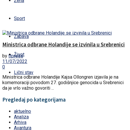
Žena
Sport
Zabava
Ministrica odbrane Holandije se izvinila u Srebrenici
Život
by
ttpress
11/07/2022
0
Lični stav
Ministrica odbrane Holandije Kajsa Ollongren izjavila je na
komemoraciji povodom 27. godišnjice genocida u Srebrenici
da je vrlo važno govoriti ...
Pregledaj po kategorijama
aktuelno
Analiza
Arhiva
Avantura