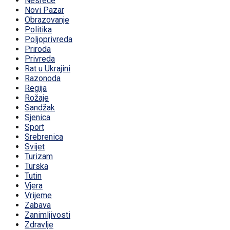
Nesreće
Novi Pazar
Obrazovanje
Politika
Poljoprivreda
Priroda
Privreda
Rat u Ukrajini
Razonoda
Regija
Rožaje
Sandžak
Sjenica
Sport
Srebrenica
Svijet
Turizam
Turska
Tutin
Vjera
Vrijeme
Zabava
Zanimljivosti
Zdravlje