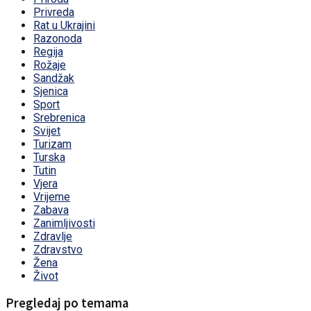
Privreda
Rat u Ukrajini
Razonoda
Regija
Rožaje
Sandžak
Sjenica
Sport
Srebrenica
Svijet
Turizam
Turska
Tutin
Vjera
Vrijeme
Zabava
Zanimljivosti
Zdravlje
Zdravstvo
Žena
Život
Pregledaj po temama