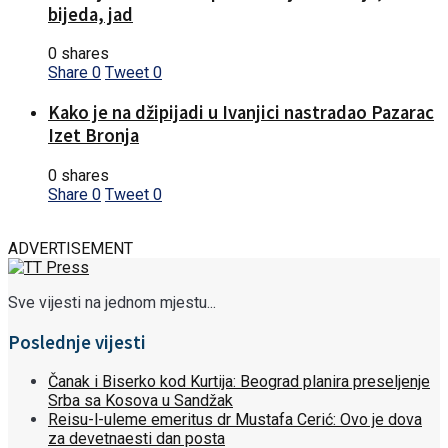
bijeda, jad
0 shares
Share
0
Tweet
0
Kako je na džipijadi u Ivanjici nastradao Pazarac
Izet Bronja
0 shares
Share
0
Tweet
0
ADVERTISEMENT
Sve vijesti na jednom mjestu...
Poslednje vijesti
Čanak i Biserko kod Kurtija: Beograd planira preseljenje
Srba sa Kosova u Sandžak
Reisu-l-uleme emeritus dr Mustafa Cerić: Ovo je dova
za devetnaesti dan posta