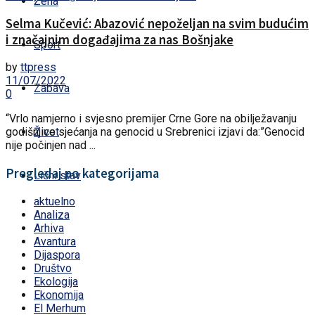
Žena
Selma Kučević: Abazović nepoželjan na svim budućim
i značajnim događajima za nas Bošnjake
Sport
by
ttpress
11/07/2022
Zabava
0
“Vrlo namjerno i svjesno premijer Crne Gore na obilježavanju
Život
godišnjice sjećanja na genocid u Srebrenici izjavi da:”Genocid
nije počinjen nad ...
Pregledaj po kategorijama
Lični stav
aktuelno
Analiza
Arhiva
Avantura
Dijaspora
Društvo
Ekologija
Ekonomija
El Merhum