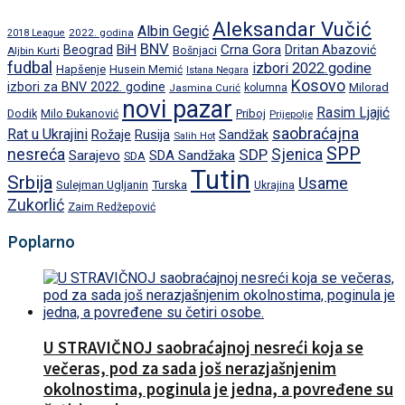
Aleksandar Vučić
Albin Gegić
2022. godina
2018 League
BNV
BiH
Crna Gora
Beograd
Dritan Abazović
Aljbin Kurti
Bošnjaci
fudbal
izbori 2022.godine
Hapšenje
Husein Memić
Istana Negara
Kosovo
izbori za BNV 2022. godine
Milorad
Jasmina Curić
kolumna
novi pazar
Rasim Ljajić
Dodik
Priboj
Milo Đukanović
Prijepolje
saobraćajna
Rat u Ukrajini
Rožaje
Rusija
Sandžak
Salih Hot
SPP
nesreća
SDP
Sjenica
Sarajevo
SDA Sandžaka
SDA
Tutin
Srbija
Usame
Turska
Sulejman Ugljanin
Ukrajina
Zukorlić
Zaim Redžepović
Poplarno
U STRAVIČNOJ saobraćajnoj nesreći koja se
večeras, pod za sada još nerazjašnjenim
okolnostima, poginula je jedna, a povređene su