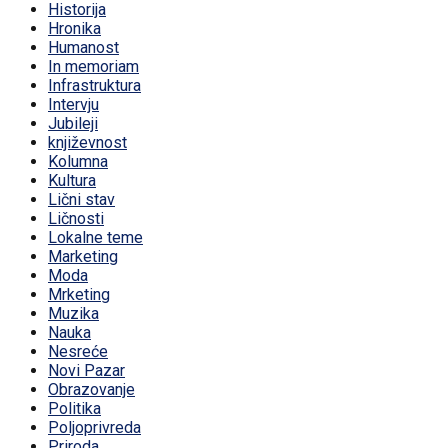
Historija
Hronika
Humanost
In memoriam
Infrastruktura
Intervju
Jubileji
književnost
Kolumna
Kultura
Lični stav
Ličnosti
Lokalne teme
Marketing
Moda
Mrketing
Muzika
Nauka
Nesreće
Novi Pazar
Obrazovanje
Politika
Poljoprivreda
Priroda