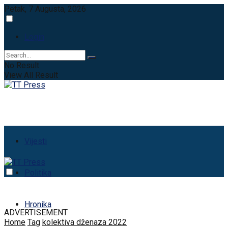
Petak, 7 Augusta, 2026
Login
No Result
View All Result
Vijesti
Politika
Hronika
ADVERTISEMENT
Home
Tag
kolektiva dženaza 2022