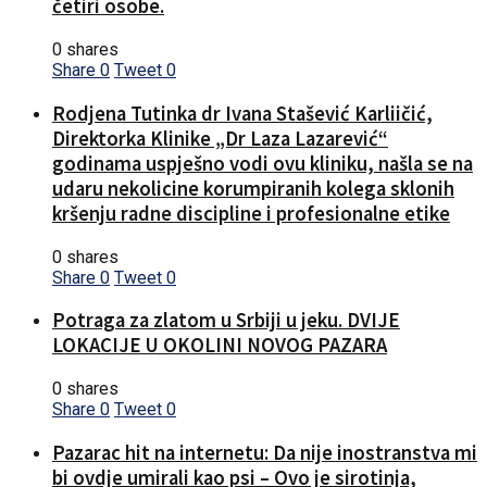
četiri osobe.
0 shares
Share
0
Tweet
0
Rodjena Tutinka dr Ivana Stašević Karliičić,
Direktorka Klinike „Dr Laza Lazarević“
godinama uspješno vodi ovu kliniku, našla se na
udaru nekolicine korumpiranih kolega sklonih
kršenju radne discipline i profesionalne etike
0 shares
Share
0
Tweet
0
Potraga za zlatom u Srbiji u jeku. DVIJE
LOKACIJE U OKOLINI NOVOG PAZARA
0 shares
Share
0
Tweet
0
Pazarac hit na internetu: Da nije inostranstva mi
bi ovdje umirali kao psi – Ovo je sirotinja,