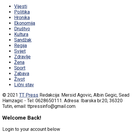
Vijesti
Politika
Hronika
Ekonomija
Društvo
Kultura
Sandžak
Regija
Svijet
Zdravlje
Žena
Sport
Zabava
Život
Lični stav
© 2021
TT Press
Redakcija: Mersid Agovic, Albin Gegic, Sead
Hamzagic - Tel: 0628650111. Adresa: Ibarska br.20, 36320
Tutin, email: ttpressinfo@gmail.com
.
Welcome Back!
Login to your account below