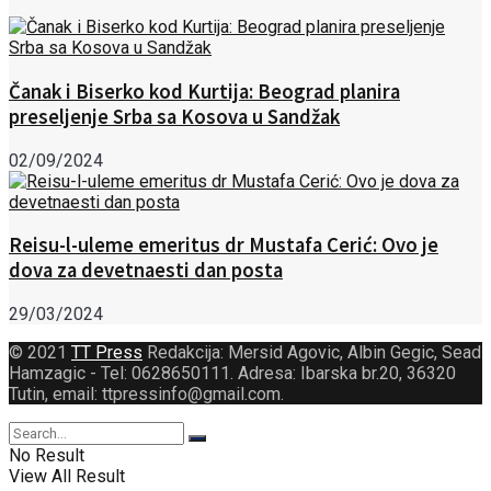
Čanak i Biserko kod Kurtija: Beograd planira
preseljenje Srba sa Kosova u Sandžak
02/09/2024
Reisu-l-uleme emeritus dr Mustafa Cerić: Ovo je
dova za devetnaesti dan posta
29/03/2024
© 2021
TT Press
Redakcija: Mersid Agovic, Albin Gegic, Sead
Hamzagic - Tel: 0628650111. Adresa: Ibarska br.20, 36320
Tutin, email: ttpressinfo@gmail.com
.
No Result
View All Result